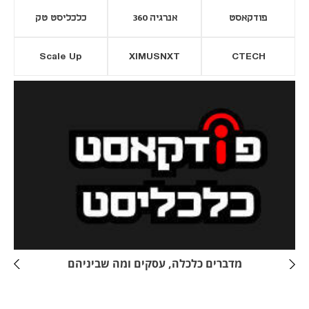
פודקאסט
אנרגיה 360
כלכליסט טק
Scale Up
XIMUSNXT
CTECH
יסייה חדשה
נפתח בכרטיסייה חדשה
מדברים כלכלה, עסקים ומה שביניהם