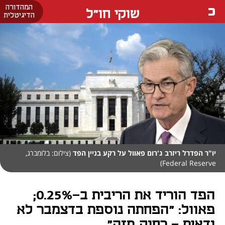
המהדורה
שוקי חו"ל
הדיגיטלית
יו"ר הפדרל ריזרב ג'רום פאוול על רקע בניין הפד
(צילום: בלומברג,
Federal Reserve)
הפד הוריד את הריבית ב-0.25%;
פאוול: "הפחתה נוספת בדצמבר לא
ודאית - רחוק מזה"