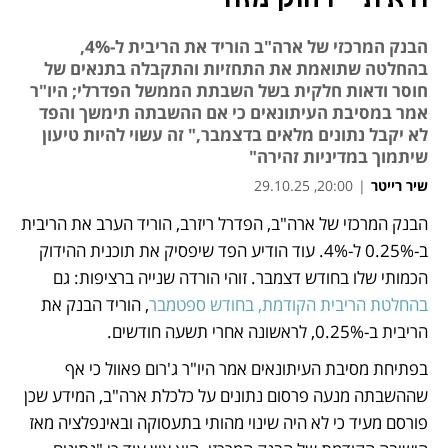
הבנק המרכזי של ארה"ב הוריד את הריבית ל-4%,
בהחלטה שתואמת את התחזיות והתקבלה בתנאים של
חוסר ודאות חלקית בשל השבתת הממשל הפדרלי; היו"ר
אמר במסיבת העיתונאים כי אם ההשבתה תימשך והפד
לא יקבל נתונים מלאים בדצמבר," זה עשוי להיות טיעון
שיתמוך במדיניות זהירה"
שיר רייטר
|
20:00, 29.10.25
הבנק המרכזי של ארה"ב, הפדרל ריזרב, הוריד הערב את הריבית 
נפתח בכרטיסייה חדשה
נפתח בכרטיסייה חדשה
ב-0.25% ל-4%. עוד הודיע הפד שיפסיק את תוכנית ההידוק 
הכמותי שלו בחודש דצמבר. זוהי הורדה שנייה ברציפות: גם 
בהחלטת הריבית הקודמת, בחודש ספטמבר
, הוריד הבנק את 
הריבית ב-0.25%, לראשונה אחרי תשעה חודשים.
בפתיחת מסיבת העיתונאים אמר היו"ר ג'רום פאוול כי אף 
שההשבתה מנעה פרסום נתונים על כלכלת ארה"ב, המידע שכן 
פורסם מעיד כי לא היה שינוי מהותי בתעסוקה ובאינפלציה מאז 