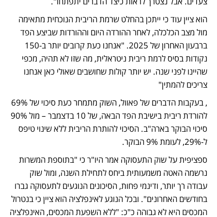
צעדים. אבל נצטרך לראות כיצד הדברים יתפתחו". 
הוא ציין עוד כי ייתכן בהחלט שרמת הריבית הנוכחית מתאימה 
מול מצב הכלכלה, לאחר ההורדה היום וההורדות שביצע הפד 
ברבעון האחרון של 2025. "אנחנו כעת קרובים יותר ב-150 
נקודות בסיס לרמת ריבית ניטראלית, מה שזו לא תהיה, מכפי 
שהיינו לפני שנה. יש יותר קולות שחושבים שאולי כאן אנחנו 
צריכים להמתין" 
, בעקבות הדברים של פאוול, השוק מתמחר כעת סיכוי של 69% 
להורדת ריבית בישיבת הפד הבאה, של 10 בדצמבר – מול 90% 
סיכוי הבוקר בארה"ב. הסיכוי להותרת הריבית ללא שינוי טיפס 
ל-29%, לעומת 9% הבוקר.
ספציפית על שוק התעסוקה אמר היו"ר כי "בתוספת המשרות 
נרשמה האטה משמעותית ביחס לתחילת השנה, ומול שוק 
עבודה רך יותר, ודינמי פחות, הסיכונים הנוגעים לתעסוקה גברו 
בחודשים האחרונים". ובכל הנוגע לאינפלציה הוא ציין כי בנטרול 
המכסים היא לא גבוהה כ"כ: "ללא השפעת המכסים, האינפלציה 