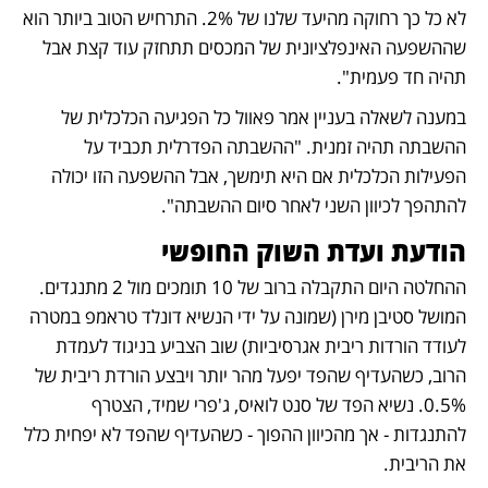
לא כל כך רחוקה מהיעד שלנו של 2%. התרחיש הטוב ביותר הוא 
שההשפעה האינפלציונית של המכסים תתחזק עוד קצת אבל 
תהיה חד פעמית". 
במענה לשאלה בעניין אמר פאוול כל הפגיעה הכלכלית של 
ההשבתה תהיה זמנית. "ההשבתה הפדרלית תכביד על 
הפעילות הכלכלית אם היא תימשך, אבל ההשפעה הזו יכולה 
להתהפך לכיוון השני לאחר סיום ההשבתה". 
הודעת ועדת השוק החופשי 
ההחלטה היום התקבלה ברוב של 10 תומכים מול 2 מתנגדים. 
המושל סטיבן מירן (שמונה על ידי הנשיא דונלד טראמפ במטרה 
לעודד הורדות ריבית אגרסיביות) שוב הצביע בניגוד לעמדת 
הרוב, כשהעדיף שהפד יפעל מהר יותר ויבצע הורדת ריבית של 
0.5%. נשיא הפד של סנט לואיס, ג'פרי שמיד, הצטרף 
להתנגדות - אך מהכיוון ההפוך - כשהעדיף שהפד לא יפחית כלל 
את הריבית.