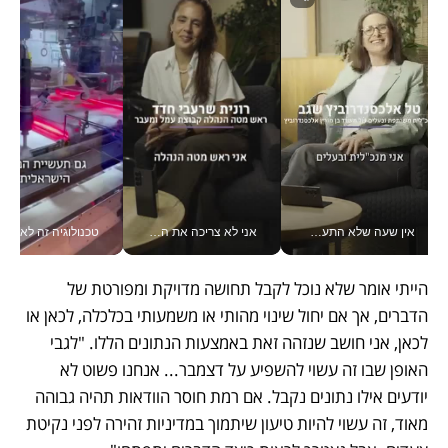
אין שעה שלא התעסקתי במשבר - טל אלכסנדרוביץ’ שגב מנהלת משברים תקשורתיים מכל מקום עם ה- Galaxy Z Fold8 Ultra שלה_v
אני לא צריכה את המשרד: רונית שרעבי-חדד מנהלת ארגון של 30000 עובדים מכל מקום_v
טכנולוגיה זה לא רק בהייטק: גם תעשיי
הייתי אומר שלא נוכל לקבל תחושה מדויקת ומפורטת של 
הדברים, אך אם יחול שינוי מהותי או משמעותי בכלכלה, לכאן או 
לכאן, אני חושב שנזהה זאת באמצעות הנתונים הללו. "לגבי 
האופן שבו זה עשוי להשפיע על דצמבר... אנחנו פשוט לא 
יודעים אילו נתונים נקבל. אם רמת חוסר הוודאות תהיה גבוהה 
מאוד, זה עשוי להיות טיעון שיתמוך במדיניות זהירה לפני נקיטת 