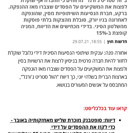
ב"וול סטריט ג'ורנל" מדווחים כי החברה אף שוקלת
לפצות את המשקיעים על הפסדים שצברו מאז ההנפקה.
ברקע, חברת הנסיעות השיתופיות מסין, שהונפקה
לאחרונה בניו יורק, סובלת מהצקות בלתי פוסקות
מהשלטון הסיני. בדידי מכחישים את הדיווח, המניה
קופצת ב-15%
חדשות חוץ
|
18:55, 29.07.21
אחורה פנה: ענקית שיתופי הנסיעות הסינית דידי גלובל שוקלת 
נפתח בכרטיסייה חדשה
נפתח בכרטיסייה חדשה
נפתח בכרטיסייה חדשה
לחזור להיות חברה פרטית בניסיון לרצות את הרשויות בסין 
ולפצות את המשקיעים על הפסדים שצברו מאז הונפקה  
בארצות הברית בשלהי יוני, כך דיווח "הוול סטריט ג'ורנל", 
המתבסס על אנשים המעורים בנושא. 
קראו עוד בכלכליסט:
דיווח: סופטבנק מוכרת שליש מאחזקותיה באובר - 
כדי לקזז את ההפסדים על דידי 