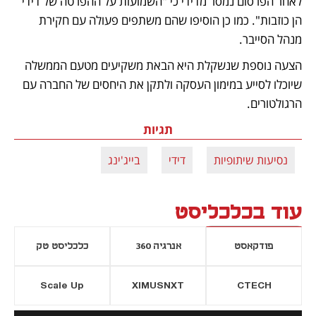
לאחר הפרסום נמסר מדידי כי "השמועות על ההפרטה של דידי 
הן כוזבות". כמו כן הוסיפו שהם משתפים פעולה עם חקירת 
מנהל הסייבר. 
הצעה נוספת שנשקלת היא הבאת משקיעים מטעם הממשלה 
שיוכלו לסייע במימון העסקה ולתקן את היחסים של החברה עם 
הרגולטורים. 
תגיות
נסיעות שיתופיות
דידי
בייג'ינג
עוד בכלכליסט
פודקאסט
אנרגיה 360
כלכליסט טק
Scale Up
XIMUSNXT
CTECH
יסייה חדשה
נפתח בכרטיסייה חדשה