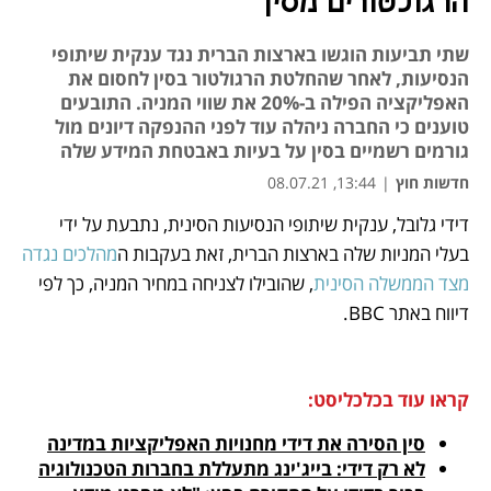
הרגולטורים מסין
שתי תביעות הוגשו בארצות הברית נגד ענקית שיתופי
הנסיעות, לאחר שהחלטת הרגולטור בסין לחסום את
האפליקציה הפילה ב-20% את שווי המניה. התובעים
טוענים כי החברה ניהלה עוד לפני ההנפקה דיונים מול
גורמים רשמיים בסין על בעיות באבטחת המידע שלה
חדשות חוץ
|
13:44, 08.07.21
דידי גלובל, ענקית שיתופי הנסיעות הסינית, נתבעת על ידי 
נפתח בכרטיסייה חדשה
נפתח בכרטיסייה חדשה
נפתח בכרטיסייה חדשה
נפתח בכרטיסייה חדשה
בעלי המניות שלה בארצות הברית, זאת בעקבות ה
מהלכים נגדה 
מצד הממשלה הסינית
, שהובילו לצניחה במחיר המניה, כך לפי 
דיווח באתר BBC. 
קראו עוד בכלכליסט:
סין הסירה את דידי מחנויות האפליקציות במדינה
לא רק דידי: בייג'ינג מתעללת בחברות הטכנולוגיה