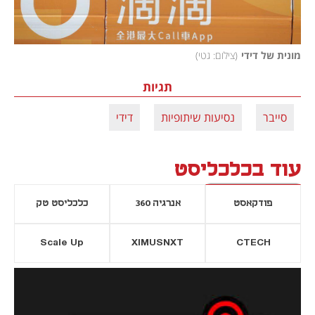
מונית של דידי
(
צילום: גטי
)
תגיות
סייבר
נסיעות שיתופיות
דידי
עוד בכלכליסט
פודקאסט
אנרגיה 360
כלכליסט טק
Scale Up
XIMUSNXT
CTECH
יסייה חדשה
נפתח בכרטיסייה חדשה