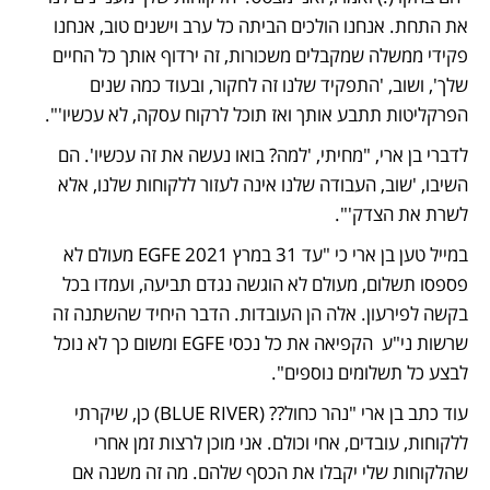
את התחת. אנחנו הולכים הביתה כל ערב וישנים טוב, אנחנו 
פקידי ממשלה שמקבלים משכורות, זה ירדוף אותך כל החיים 
שלך', ושוב, 'התפקיד שלנו זה לחקור, ובעוד כמה שנים 
הפרקליטות תתבע אותך ואז תוכל לרקוח עסקה, לא עכשיו'".
לדברי בן ארי, "מחיתי, 'למה? בואו נעשה את זה עכשיו'. הם 
השיבו, 'שוב, העבודה שלנו אינה לעזור ללקוחות שלנו, אלא 
לשרת את הצדק'".
במייל טען בן ארי כי "עד 31 במרץ 2021 EGFE מעולם לא 
פספסו תשלום, מעולם לא הוגשה נגדם תביעה, ועמדו בכל 
בקשה לפירעון. אלה הן העובדות. הדבר היחיד שהשתנה זה 
שרשות ני"ע  הקפיאה את כל נכסי EGFE ומשום כך לא נוכל 
לבצע כל תשלומים נוספים".
עוד כתב בן ארי "נהר כחול?? (BLUE RIVER) כן, שיקרתי 
ללקוחות, עובדים, אחי וכולם. אני מוכן לרצות זמן אחרי 
שהלקוחות שלי יקבלו את הכסף שלהם. מה זה משנה אם 