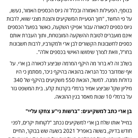
בנוסף, הפעילות האמורה ובכלל זה גיוס הכספים האמור, נעשו, 
על פי החשד, "תוך הטעיית המשקיעים והצגת מצגי שווא, לרבות 
גיוס כספים לכאורה עבור אפיקי השקעה, כאשר בפועל הכספים 
אינם מועברים לטובת ההשקעה המובטחת, ותוך העברת אותם 
כספים לחשבונות הקשורים לבן ארי ולמקורביו, לרבות חשבונות 
בחו"ל, וזאת לצורך שימושו האישי בכספים אלה".
בשלב זה לא ברור מה היקף המרמה שביצע לכאורה בן ארי. על 
אף שמדובר ככל הנראה בהונאה בהיקף ניכר, מסתמן כי היו 
גדולות ממנה. למשל, הונאת 550 משקיעים בהיקף של 340 
מיליון שקל שביצע אמיר ברמלי בקרנות קלע. בית המשפט גזר 
על ברמלי 10 שנות מאסר בגין ההונאה.
בן ארי כתב למשקיעים: "ברשות ני"ע צחקו עליי"
במייל אותו שלח בן ארי למשקיעים נכתב "לקוחות יקרים, לפני 
חודש בדיוק, בששה באפריל 2021 בשעה שש בבוקר, החיים 