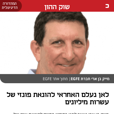
המהדורה
שוק ההון
הדיגיטלית
מייק בן ארי חברת EGFE
| מתוך אתר EGFE
לאן נעלם האחראי להונאת פונזי של
עשרות מיליונים