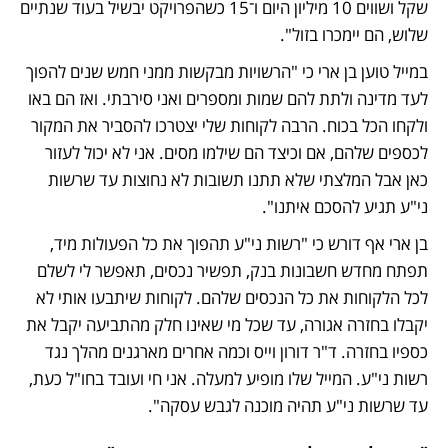
שקל ושווים 10 מיליון היום ו־15 כשהפרויקט יבשיל בעוד שנתיים 
שלוש, הם יימכרו בזול".
במייל טוען בן ארי כי "הרשויות מבקשות ממני חמש שנים להפוך 
לעד מדינה ולתת להם שמות ומספרים ואני סירבתי. ואז הם באו 
ולקחו הכל בכוח. הרבה לקוחות שלי יצטרכו להסביר את המקור 
לכספים שלהם, אם וכיצד הם שילמו מסים. אני לא יכול לעזור 
כאן אבל המלצתי שלא תתנו תשובות לא נחוצות עד שרשות 
ני"ע תגיע להסכם איתנו".
בן ארי אף דורש כי "רשות ני"ע תהפוך את כל הפעולות מיד, 
תפתח מחדש חשבונות בנק, תפשיר נכסים, תאפשר לי לשלם 
לכל הלקוחות את כל הנכסים שלהם. לקוחות שיתבעו אותי לא 
יקבלו בחזרה אגורה, עד שכל מי שאינו חלק מהתביעה יקבל את 
כספיו בחזרה. ד"ר דורון וייס וכמה אחרים מארגנים מהלך נגד 
רשות ני"ע. המייל שלו מופיע למעלה. אני חי ועובד בחו"ל כעת, 
עד שרשות ני"ע תהיה מוכנה לגבש עסקה".