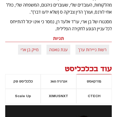
מהלקוחות, העובדים שלי, שעוברים גיהנום, המשפחה שלי, כולל 
אחי לורנס, ועורך הדין צביקה ס (שלא ידעו דבר)".
מסנגורו של בן ארי, עו"ד אלעד רן, נמסר כי אינו יכול להתייחס 
לכל עניין הנוגע לחקירה הפלילית.
תגיות
רשות נייירות ערך
ענת גואטה
מייק בן ארי
עוד בכלכליסט
פודקאסט
אנרגיה 360
כלכליסט טק
Scale Up
XIMUSNXT
CTECH
יסייה חדשה
נפתח בכרטיסייה חדשה