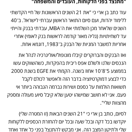
"מתנצל בפני הלקוחות, העובדים והמשפחה"
עוד כתב בן ארי כי "את 21 השנים הראשונות של חיי הקדשתי 
ללימוד יהדות, ועם סיום התואר הראשון עברתי לישראל. ב־40 
השנים שלאחר מכן השלמתי את ה־MBA, עבדתי בבנק והייתי 
עד לשחיתויות (גליה מאור קודמה לראשות בנק לאומי) אחרי 
אחריות למשבר המניות של הבנק ב־1983, דוגמא אחת.
ואז הבנקים והברוקרים קיבלו מונופול/אוליגרכיה לנהל את 
הנכסים שלנו ולשלם אפס ריבית בהפקדות, כשהשווקים עשו 
בממוצע 5־8־10 אחוז בשנה. הקמתי את EGFE בשנת 2000 
כדי לבצע דמוקרטיזציה בדבר הזה ולאפשר לכולם לקבל 
תשואות הולמות על כספם ושירות גברמה הגבוהה ביותר אי 
פעם. אני לא חושב שמישהו יטען שלא קיבל סיוע מעולה ומספק 
מהצוות שלי".
לסיום, כותב בן ארי כי "21 השנים הבאות (זו המטרה שלי) 
יוקדשו בכל דקה ובכל שעה ובכל יום להחזרת הכספים ללקוחות 
שלי ולתיקון המצב הזה. אני מבקש להתנצל בפני כל אחד ואחד 