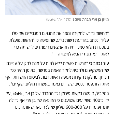
מייק בן ארי חברת EGFE
(
מתוך אתר EGFE
)
"החשוד נדרש לחקירה ומפר את התנאים המגבילים שהוטלו 
עליו", נכתב בהודעת רשות ני"ע, שהוסיפה כי "הרשות פועלת 
במסגרת מלוא סמכויותיה והאמצעים העומדים לרשותה כדי 
לאתרו ועל מנת להביא למיצוי הדין".
עוד נכתב כי "הרשות פועלת ללא לאות על מנת להגן על עניינם 
של המשקיעים ולהביא לחקר האמת בפרשה, באופן מהיר ככל 
הניתן. מחלקת חקירות אספה ראיות רבות לביסוס החשדות, ואף 
איתרה ותפסה נכסים ששוויים נאמד בעשרות מיליוני שקלים".
במקביל, הוגשה בקשת פירוק נגד החברה של בן ארי, EGFE, על 
ידי כ־400 משקיעים שטוענים כי ההונאה של בן ארי אף גדולה 
יותר ועומדת על 300‑600 מיליון שקל; הונאה שאותה כינו 
בבקשת הפירוק "עקיצת הפונזי הגדולה בארץ".