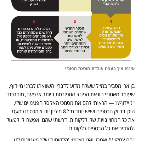
אינפו איך בעצם עובדת הונאת הפונזי
בן ארי מסביר במייל ששלח מדוע לדבריו השוואתו לברני מיידוף, 
שעומד מאחורי הונאת הפונזי המפורסת ביותר אי פעם, מופרכת: 
"מיידוף?? — הראיתי להם את מסמכי האקסל הפנימיים שלי, 
היכן בדיוק הכספים ושיש יותר מ־82 מיליון יורו שמכסים כמעט 
את כל המחוייבויות שלי ללקוחות. דרשתי שהם יאפשרו לי לפעול 
ולהחזיר את כל הכספים ללקוחות.
"הם צחקו (!) ואמרו, ואני מצטט: 'הלקוחות שלך מעניינים לנו 