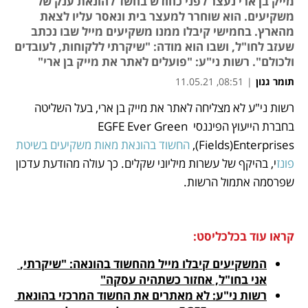
מייק בן ארי נעצר לפני כחודש בחשד להונאת ענק של
משקיעים. הוא שוחרר למעצר בית ונאסר עליו לצאת
מהארץ. בחמישי קיבלו ממנו משקיעים מייל שבו נכתב
שעזב לחו"ל, ושבו הוא מודה: "שיקרתי ללקוחות, לעובדים
ולכולם". רשות ני"ע: "פועלים לאתר את מייק בן ארי"
תומר גנון
|
08:51, 11.05.21
רשות ני"ע לא מצליחה לאתר את מייק בן ארי, בעל השליטה 
נפתח בכרטיסייה חדשה
נפתח בכרטיסייה חדשה
נפתח בכרטיסייה חדשה
נפתח בכרטיסייה חדשה
נפתח בכרטיסייה חדשה
בחברת הייעוץ הפיננסי EGFE Ever Green 
Fields)Enterprises), 
החשוד בהונאת מאות משקיעים בשיטת 
פונז
י, בהיקף של עשרות מיליוני שקלים. כך עולה מהודעת עדכון 
שפרסמה אתמול הרשות. 
קראו עוד בכלכליסט:
המשקיעים קיבלו מייל מהחשוד בהונאה: "שיקרתי, 
אני בחו"ל, אחזור כשתהיה עסקה"
רשות ני"ע: לא מאתרים את החשוד המרכזי בהונאת 