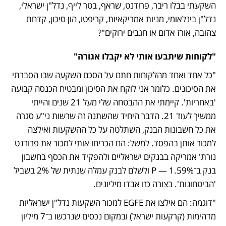
השקעתי בבלו ריבר, פרודנט, שראף, בטר לייף, נדל"ן ישראלי, 
נדל"ן בינלאומי, מניות אמריקאיות, קריפטו, הון סיכון, קדחת 
צהובה, אורז אדום או חגבים ירוקים"?
"לקוחות שיתבעו אותי לא יקבלו אגורה"
"כל אחד ואחד מהלקוחות חתם על הסכם השקעה שבו הסברתי 
את הסיכונים. כלומר אני לוקח את הסיכון ומבטיח הכנסה קבועה 
'באחריות'. קיימתי את ההבטחה שלי מעל 21 שנים והייתי 
ממשיך לעוד 21. הדבר היחיד שהשתנה זה שרשות ני"ע סגרה 
את כל חשבונות הבנק, השתלטה על כל ההשקעות ואילצה 
למכור אותן בהפסד. למשל: הם הכריחו אותי למכור את פרודנט 
נורת' אמריקה בבנקים ישראליים ולהפקיד את הכסף בחשבון 
בנק ב־P — 1.59% ולשלם לבנק עמלה שנתית של 2% בשביל 
'הביטחונות'. בצורה כזו אבדו מיליונים.
"דוגמה: הם אילצו את EGFE למכור השקעות נדל"ן ישראליות 
מדהימות (קרקעות ישראל) ובמקום נכסים שנרכשו ב־7 מיליון 