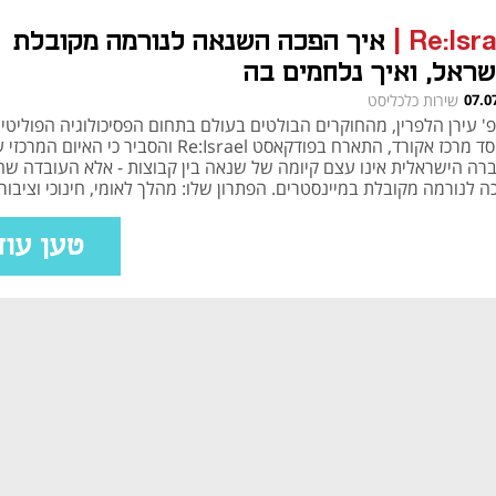
Re:Isra
|
איך הפכה השנאה לנורמה מקובלת
שראל, ואיך נלחמים בה
07.0
שירות כלכליסט
פ' עירן הלפרין, מהחוקרים הבולטים בעולם בתחום הפסיכולוגיה הפוליטי
ומייסד מרכז אקורד, התארח בפודקאסט Re:Israel והסביר כי האיום המרכ
רה הישראלית אינו עצם קיומה של שנאה בין קבוצות - אלא העובדה שה
 לנורמה מקובלת במיינסטרים. הפתרון שלו: מהלך לאומי, חינוכי וציבורי
בק בנרמול השנאה, הגזענות והכהניזם, המבוסס על כלים מדעיים
סיכולוגיה החברתית ועל שינוי ברור של הנורמות הציבוריות בישראל
טען עוד