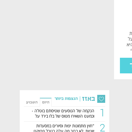
ת
זי על
יא
באזז
הנצפות ביותר
היום
השבוע
1
הנקמה של הנוסעים שטיסתם בוטלה -
וכמעט השאירו מטוס של בלו בירד על
הקרקע
2
"חוץ מתמונות יפות וסיורים במסעדות
יווניות, לא ברור מה עלה בגורל פרויקט