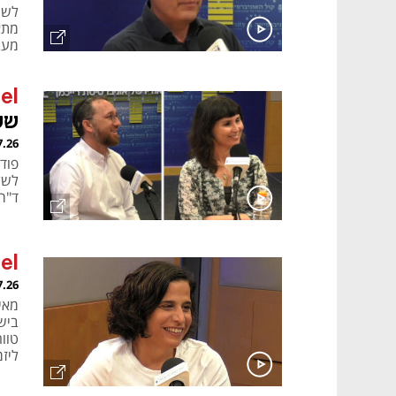
מעב
פיל
el
של
7.26
לשל
ד"ר 
el
7.26
מאי
ביש
טוו
ליז
מתו