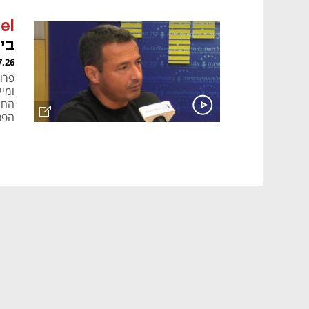
el
בי
7.26
פרו
החב
הפכה
למא
מהפ