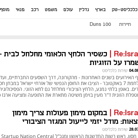
כלכליסט-טק
בארץ
נדל"ן
עולם
משפט
רכב
פנאי
מוסף
תיירות
Duns 100
Re:Isra
|
כשסיר הלחץ הלאומי מחלחל לבית -
מרו על הזוגיות
04.0
שירות כלכליסט
 האירועים בשנים האחרונות - מהקורונה, דרך השסעים החברתיים, ועד
למלחמת 7 באוקטובר - הציבו את החוסן הנפשי של אזרחי ישראל במבחן חס
ם. באופן בלתי נמנע, הלחץ הציבורי מחלחל גם לתא הזוגי. הפסיכולוגית
טפלת הזוגית ד"ר מעין בוימן משיטה מתארת את התופעה ומציעה ארגז כ
ומי לשמירה על המבצר הביתי
Re:Isra
|
במקום מימון פעולות צריך מימון
אות: מודל יזמי לייעול המגזר הציבורי
28.0
שירות כלכליסט
אבי חסון, ראש רשות החדשנות הראשון ומנכ"ל Startup Nation Central