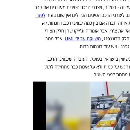
הישן, שקבעו שיבואני הרכב לא ידרכו זה על זה - בטלים, ויצרני הרכב הסינים מעודדים את קרב 
, ליצרני הרכב הסינים הגדולים אין שום בעיה 
לפזר 
 שחוסים תחת אותה חברה אם בין כמה יבואני רכב. ודוגמות לא 
חסר: פריסבי (לשעבר קרסו) מפיצה בישראל את צ'רי, אבל אומודה וג'ייקו שהן חלק מצ'רי 
חלק מדונגפנג, 
משווקת על ידי UMI
, אבל מטרו 
נג - ויש עוד דוגמות רבות. 
אולם, הבעיה אינה טמונה ביצרנים אלא בשיווק בישראל בפועל. העובדה שיבואני הרכב 
נמצאים במרוץ להשגת מותגים סיניים עם דגש על כמות ולא על איכות כבר מתחילה לתת 
ם מתחת לפני השטח.