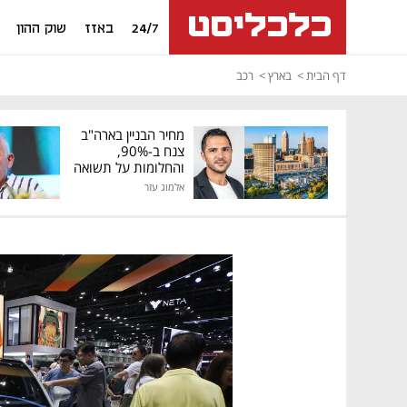
24/7
באזז
שוק ההון
דף הבית
בארץ
רכב
מחיר הבניין בארה"ב
צנח ב-90%,
והחלומות על תשואה
גבוהה התנפצו
אלמוג עזר