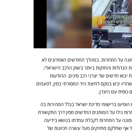
ראשית, יבואני הרכב אינם חוששים מהממונה על התחרות. במהלך החודשים האחרונים לא 
מעט יבואני רכב, חלקם נמנים על הקבוצות הגדולות והחזקות ביותר בשוק הרכב הישראלי, 
הוציאו הודעות לתקשורת על קבלת זיכיונות יבוא חדשים של יצרני רכב סינים. ההודעות 
המפורטות האלה נשלחו יום-יומיים אחרי שהדיו יבש בטקס לחיצת היד המסורתי בסין, לפעמים 
 כוסית עם היצרן. 
בכל המקרים, היצרנים החדשים האלה לא הופיעו ברישומי מדינת ישראל בגלל המהירות בה 
בוצע התהליך. סביר להניח שברשות התחרות גילו על המותגים החדשים מסין דרך התקשורת 
ולא דרך היבואנים, שרק לאחר מכן פנו לממונה על התחרות לקבלת עמדתו בנושא בידיעה 
ברורה שהוא לא יעמיד כל קושי בדרכם, על אף שחלקם מחזיקים מעל עשרה זיכיונות של 