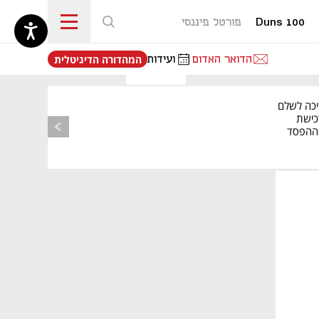
Duns 100
פורטל פיננסי
נפתח בכרטיסייה חדשה
הדואר האדום
ועידות
המהדורה הדיגיטלית
יכה לשלם
כישת
BASE: ההפסד
הרבעוני זינק ל-76