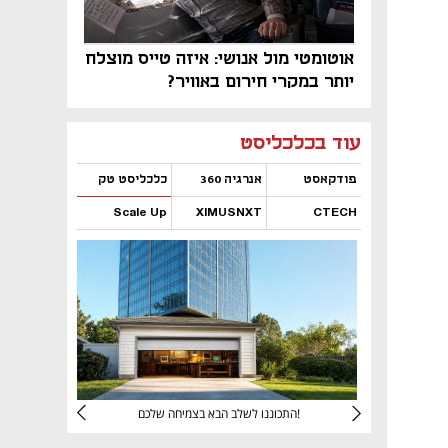
אוטומטי מול אנושי: איזה טייס מוצלח
יותר במקרי חירום באוויר?
נפתח בכרטיסייה חדשה
נפתח בכרטיסייה חדשה
נפתח בכרטיסייה חדשה
נפתח בכרטיסייה חדשה
נפתח בכרטיסייה חדשה
נפתח בכרטיסייה חדשה
עוד בכלכליסט
פודקאסט
אנרגיה 360
כלכליסט טק
Scale Up
XIMUSNXT
CTECH
נפתח בכרטיסייה חדשה
נפתח בכרטיסייה חדשה
נפתח בכרטיסייה חדשה
נפתח בכרטיסייה חדשה
יניהם
התכוננו לשלב הבא בצמיחה שלכם!