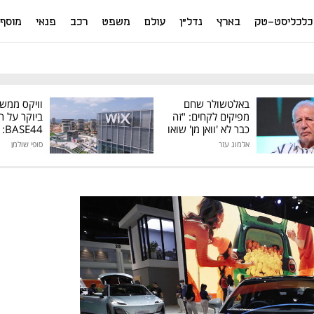
כלכליסט-טק
בארץ
נדל"ן
עולם
משפט
רכב
פנאי
מוסף
באלטשולר שחם
וויקס ממש
מפיקים לקחים: "זה
ביוקר על ר
כבר לא 'וואן מן' שואו
44
של גילעד"
אלמוג עזר
סופי שולמן
מיליון דולר