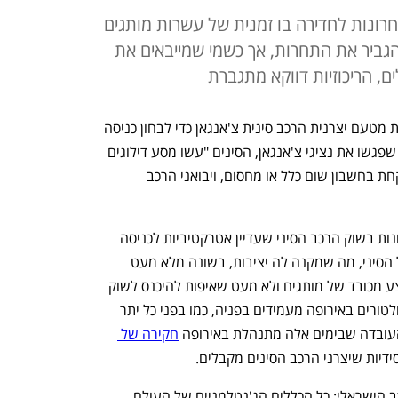
רונות לחדירה בו זמנית של עשרות מותגים
להגביר את התחרות, אך כשמי שמייבאים את
, הריכוזיות דווקא מתגברת
לפני כמה שבועות הגיעה לישראל משלחת מטעם יצרנית הרכב סינית צ'אנגאן כדי לבחון כניסה 
לשוק המקומי. לדברי גורמים בענף הרכב שפגשו את נציגי צ'אנגאן, הסינים "עשו מסע דילוגים 
בין רוב השחקנים הנחשבים בשוק בלי לקחת בחשבון שום כלל או מחסום, ויבואני הרכב 
צ'אנגאן נחשבת לאחת השחקניות האחרונות בשוק הרכב הסיני שעדיין אטרקטיביות לכניסה 
לישראל: מדובר בחברה בשליטת הממשל הסיני, מה שמקנה לה יציבות, בשונה מלא מעט 
יצרנים סינים שקרסו לאחרונה. יש לה היצע מכובד של מותגים ולא מעט שאיפות להיכנס לשוק 
הרכב האירופי, למרות קשיים רבים שהרגולטורים באירופה מעמידים בפניה, כמו בפני כל יתר 
 העובדה שבימים אלה מתנהלת באירופה 
חקירה של 
דיות שיצרני הרכב הסינים מקבלים.
על עובדה אחת אין יותר עוררין בשוק הרכב הישראלי: כל הכללים הג'נטלמניים של העולם 