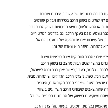
אולם, מצב זה עשוי להשתנות במהירות, עם חדירה בו זמנית של עשרות יצרנים שרובם 
מתחברים ליבואנים הוותיקים וחלקם אמנם לא שולטים בשוק הרכב בכללותו אבל כן שולטים 
בפלח מסוים בשוק (למשל בשוק המשפחתיות או החשמליות). נושא הריכוזיות בשוק הרכב כבר 
, וכיום כבר נשמעים גם בענף הרכב וגם בדרגים רגולטוריים 
קולותיהם של מי שמבינים שכניסה בו זמנית של עשרות יצרנים והגעה של כמעט כולם אל 
ריא לתחרות. היתר הוא שאלה של זמן.
עוד נקודה שמתישהו תורגש בשוק הישראלי: יצרני הרכב הוותיקים אינם טיפשים ואינם 
פראיירים. יצרני הרכב הגדולים והוותיקים נהנו במשך שנים רבות ממצב בו בשוק הרכב 
הישראלי יבואני הרכב "שלהם" היו "רק שלהם" – כלומר, בעבר, כאשר יצרן רכב נכנס לישראל, 
הוא ידע היטב שיבואן הרכב שלו יעשה למענו הכל. כעת, ליצרני הרכב הגדולים יש תחרות מבית 
בדמות יצרנים סינים. יבואני הרכב הגדולים יודעים היטב שיצרני הרכב הקוריאנים, היפנים 
והמערביים לא ממש שמחים לנוכח העובדה שהמשאבים שיבואני הרכב משקיעים בשיווק 
ם משקיעים בשיווק של המותגים הסיניים שקיבלו. 
בשנה האחרונה שוק הרכב הישראלי כבר מתאפיין בכל מיני חיכוכים ובעיות מול יצרני הרכב 