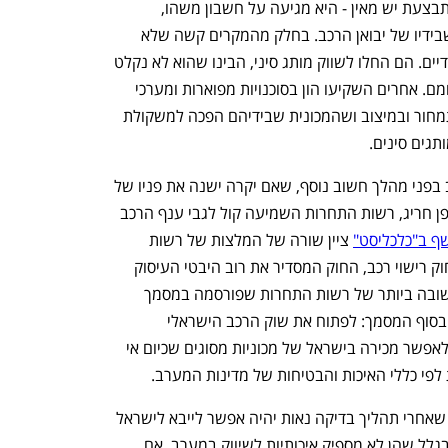
והמכירות צריכים לתחזק. תחזוקה אינה מתבצעת יש מאין - היא מגיעה על חשבון משהו, 
במקרה זה המותגים הוותיקים והנוספים שבידיו של יבואן הרכב. בחלק מהמקרים קשה שלא 
לשים לב שיש יבואני רכב שפשוט הרימו ידיים. הם החלו לשווק מותג סיני, הבינו שהוא לא נקלט 
בשוק הרכב הישראלי - והמשיכו בשגרת יומם. אחרים השקיעו הון בסוכנויות מפוארות ומערכי 
שיווק וכעת נבוכים מכדי להודות שטעו בתמחור ובמיצוב ושהמכונית שבידיהם הפכה למשקולת 
תגים סינים.
מעבר לכל אלה, שוק הרכב הישראלי ניצב בפני מהלך חשוב נוסף, שאם יקרה ישנה את פניו של 
השוק באופן ניכר: לפני כמה שבועות, באופן חריג, רשות התחרות השמיעה קול לגבי ענף הרכב 
ף ב"כלכליסט"
 ציין שורה של המלצות של רשות 
התחרות אשר נוגעות לעיסוק במוסכים בחוק רישוי רכב, החוק המסדיר את רוב היבטי העיסוק 
בענף הרכב הישראלי. אבל ההמלצה החשובה ביותר של רשות התחרות שפורסמה במסמך 
אינה קשורה למוסכים אלא מופיעה דווקא בסוף המסמך: לפתוח את שוק הרכב הישראלי 
לתקינות נוספות. כלומר, בשפה פשוטה - לאפשר מכירה בישראל של מכוניות מסוגים שכיום אי 
פי כללי האיכות והבטיחות של מדינות המערב. 
זו לא טעות: רשות התחרות בעצם אומרת שאחרי תהליך בדיקה נאות יהיה אפשר לייבא לישראל 
את המכוניות שכיום אי אפשר לייבא לכאן בגלל שהן לא מספיק איכותיות לשיווק במערב. אם 