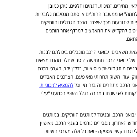
הוותיקים, שמתבטאים בהיקפי הקצאות מלאי, מחירים, זמינות, דגמים וחלפים. ניתן כמובן 
להגדיר זאת כ"בעיה זמנית שנובעת מהמלחמה" או ממשבר החות'ים או סתם מנסיבות גלובליות 
אחרות, אבל אפשר גם לומר שמדובר בבעיות שנובעות מכך שיצרני הרכב הגדולים והוותיקים 
מבינים שהזכיינים הישראלים שלהם מעדיפים להקדיש את המאמצים למרדף אחר מותגים 
התאם.
בעיה נוספת של יבואני הרכב נוגעת להקצאת משאבים: יבואני הרכב מוגבלים ביכולתם לבנות 
מותגים חדשים. הצצה בפרסומי הדרושים של יבואני הרכב ממחישה היטב שחלק מהם נמצאים 
בעיצומו של בניית מותג חדש, לרוב סיני. בניית מותג דורשת גיוס צוות, נדל"ן יקר, מערכי הכנת 
נפתח בכרטיסייה חדשה
נפתח בכרטיסייה חדשה
רכב ומסירת רכב, מנהלי מוצר, פרסום, שיווק ועוד. השוק תחרותי מאי פעם, הצרכנים מאבדים 
ני הרכב מתחרים זה בזה מי יוכל 
להמציא למכוניות 
 שהלקוחות לא ישכחו במהרה בגלל האופי הכמעט "עלי 
הקצאת המשאבים הזאת כבר מכבידה על יבואני הרכב, ובניגוד למותגים הוותיקים, במותגים 
הסיניים עקומות הביקוש אינן שטוחות: החודש האחרון, מסבירים גורמים בענף הרכב, מאופיין 
ענף במתח גבוה
מדברים כלכלה, עסקים ומה שב
בירידת עניין במותגים סיניים וברכב חשמלי וגם בקשיי אספקה - ואת כל אלה מערכי השיווק 