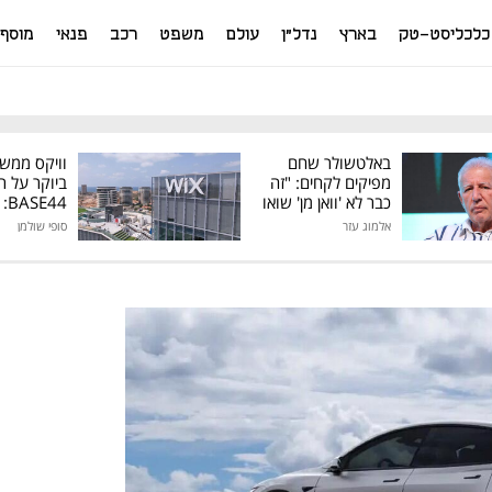
כלכליסט-טק
בארץ
נדל"ן
עולם
משפט
רכב
פנאי
מוסף
באלטשולר שחם
וויקס ממש
מפיקים לקחים: "זה
ביוקר על ר
כבר לא 'וואן מן' שואו
44
של גילעד"
אלמוג עזר
סופי שולמן
מיליון דולר