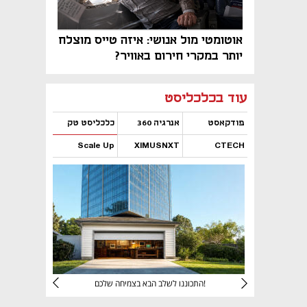
אוטומטי מול אנושי: איזה טייס מוצלח
יותר במקרי חירום באוויר?
נפתח בכרטיסייה חדשה
נפתח בכרטיסייה חדשה
נפתח בכרטיסייה חדשה
נפתח בכרטיסייה חדשה
נפתח בכרטיסייה חדשה
נפתח בכרטיסייה חדשה
עוד בכלכליסט
פודקאסט
אנרגיה 360
כלכליסט טק
Scale Up
XIMUSNXT
CTECH
נפתח בכרטיסייה חדשה
נפתח בכרטיסייה חדשה
נפתח בכרטיסייה חדשה
נפתח בכרטיסייה חדשה
יניהם
התכוננו לשלב הבא בצמיחה שלכם!