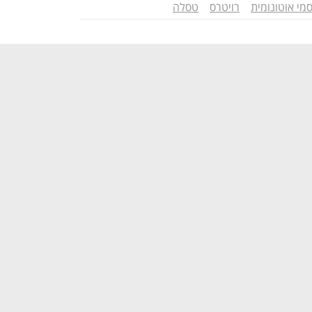
מי אוטונומית
רויטרס
טסלה