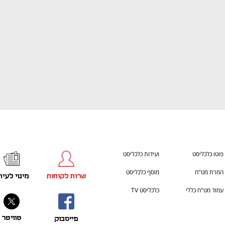
פוטו כלכליסט
ועידות כלכליסט
המרת מט"ח
מוסף כלכליסט
שרות לקוחות
מינוי לעית
עמוד מט"ח כללי
כלכליסט TV
טוויטר
פייסבוק