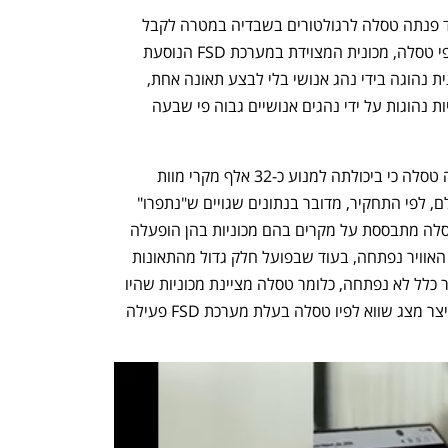
לפי התחקיר, לאחר קבלת האישור בהולנד פנתה טסלה לרגולטורים בשבדיה במטרה לקבל 
אישורים דומים בהסתמך על העובדה שלפי טסלה, מכונית המצוידת במערכת FSD הנוסעת 
בכבישי ארה"ב מסוגלת לנסוע פי 7 ממכונית נהוגה בידי נהג אנושי בלי לבצע תאונה אחת, 
כלומר מספר התאונות בהן מעורבות מכוניות נהוגות על ידי נהגים אנושיים גבוה פי שבעה 
בפרזנטציה שהושגה על ידי רויטרס טענה טסלה כי ביכולתה למנוע כ-32 אלף מקרי מוות 
ולמנוע כ-1.9 מיליון פציעות בתאונות. ואולם, לפי התחקיר, מדובר בנתונים שגויים ש"נתפרו" 
במיוחד על ידי טסלה. בין היתר נטען כי טסלה מתבססת על מקרים בהם מכוניות בהן הופעלה 
המערכת היו מעורבות בתאונות בהן כרית האוויר נפתחה, בעוד שבפועל חלק גדול מהתאונות 
שתועדו בארה"ב הן כאלה בהן כרית האוויר כלל לא נפתחה, כלומר טסלה מציינת מכוניות שהיו 
מעורבות בתאונות קשות בלבד כנתון שמייצר מצג שווא לפיו טסלה בעלת מערכת FSD פעילה 