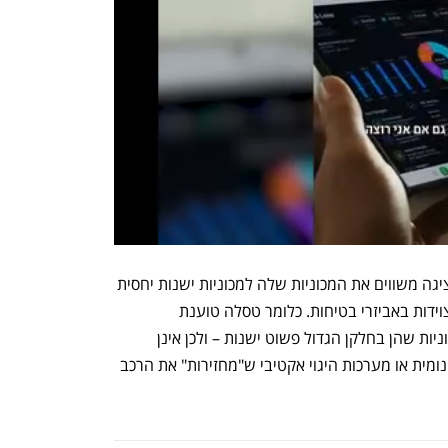
עוד קובע התחקיר כי הנתונים שטסלה מציגה משווים את המכוניות שלה למכוניות ישנות יחסית 
שנוסעות בכבישי ארה"ב,  כאלה שאינן מצוידות באביזרי בטיחות. כלומר טסלה טוענת 
שהמכוניות שלה הרבה יותר בטוחות ממכוניות שהן בחלקן הגדול פשוט ישנות – ולכן אינן 
מצוידות למשל במערכות בלימה סמי אוטונומית או מערכות היגוי אקטיבי ש"מחזירות" את הרכב 