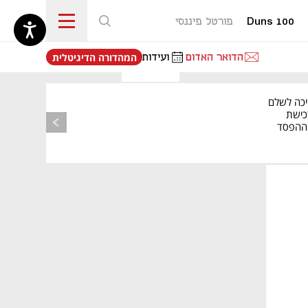
Duns 100
פורטל פיננסי
נפתח בכרטיסייה חדשה
הדואר האדום
ועידות
המהדורה הדיגיטלית
יכה לשלם
כישת
BASE: ההפסד
הרבעוני זינק ל-76