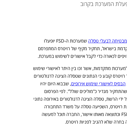
פעלת המערכת בקרוב
 מבטיחה לבעלי טסלה
 שמערכות ה-FSD יופעלו 
בקרוב ויאפשרו נהיגה סמי אוטונומית מתקדמת בישראל, תחקיר מקיף של רויטרס המתפרסם 
ויפים לכאורה כדי לקבל אישורים לשימוש במערכת. 
מערכות ה-FSD של טסלה נחשבות כיום למערכות מתקדמות, אשר זכו בין היתר לאישורי שימוש 
בהולנד, אוסטרליה וארה"ב. ואולם, תחקיר רויטרס קובע כי הנתונים שטסלה הציגה לרגולטורים 
הבסיס לאישורי שימוש אירופים
, שבבוא היום יהיו 
תקפים גם בישראל - הם למעשה נתונים שהתחקיר מגדיר כ"מוליכים שולל". לפי הפרסום 
ברויטרס שמבוסס על תכתובות שהושגו על ידי הרשת, טסלה הציגה לרגולטורים באירופה נתוני 
בטיחות שמוגדרים כ"מנופחים". כך, לטענת רויטרס, השפיעה טסלה על משרד התחבורה 
ההולנדי, כדי שיאשר לה את השימוש ב-FSD וכתוצאה מאותו אישור, החברה תוכל למעשה 
 בחרה שלא להגיב לפניות רויטרס.