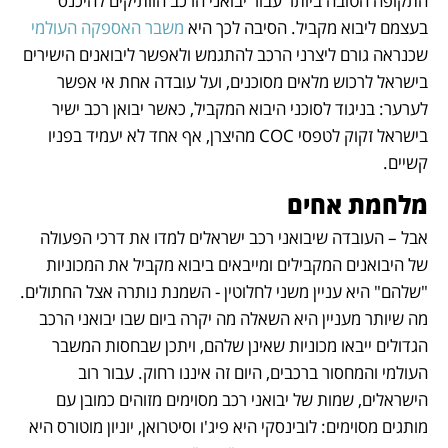
התקופה הטובה ביותר עבור יבואני הרכב הוותיקים להיכנס 
בעצמם ליבוא מקביל. הסיבה לכך היא 
משבר האספקה העולמי
שכנראה גורם ליצרני הרכב להתגמש ולאפשר ליבואנים הישירים 
בישראל לרכוש מלאים מסוכנים, ועל עובדה אחת אי אפשר 
לערער: בניגוד לסוכני היבוא המקביל, כאשר יבואן רכב ישיר 
בישראל זקוק לטפסי COC מהיצרן, אף אחד לא יעמיד בפניו 
קשיים. 
מלחמת אחים
אבל – העובדה שיבואני רכב ישראלים למדו את דרכי הפעולה 
של היבואנים המקבילים ומייבאים ביבוא מקביל את המכוניות 
"שלהם" היא עניין משני לחלוטין - השמנת נותרה אצל החתולים. 
מה שיותר מעניין היא השאלה מה יקרה ביום שבו יבואני הרכב 
הגדולים ייבאו מכוניות שאינן שלהם, ויתכן שבחסות המשבר 
העולמי והמחסור ברכבים, היום זה איננו רחוק. עבור רוב 
הישראלים, שמות של יבואני רכב מסוימים מזוהים כמובן עם 
מותגים מסוימים: לובינסקי היא פיג'ו וסיטרואן, יוניון מוטורס היא 