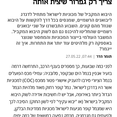
צריך רק גפרור שיצית אותה
היבוא המקביל של מכוניות לישראל מתחיל לדגדג
ליבואנים הרשמיים, שמנסים בכל דרך להקשות על היבוא
שגוזל מהם קונים. השבוע התבשרנו על שני יבואנים
רשמיים שהחליטו להיכנס גם הם לשוק היבוא המקביל.
המשבר העולמי בייצור המכוניות והמחסור שנוצר
באספקה רק מלהיטים עוד יותר את התחרות. איך זה
ייגמר?
תומר הדר
|
07:44, 27.05.22
לפני כמה שבועות, כך מספרים בענף הרכב, התרחשה דרמה 
נפתח בכרטיסייה חדשה
נפתח בכרטיסייה חדשה
נפתח בכרטיסייה חדשה
נפתח בכרטיסייה חדשה
נפתח בכרטיסייה חדשה
נפתח בכרטיסייה חדשה
נפתח בכרטיסייה חדשה
בזעיר אנפין בנמל הים שבקופר, סלובניה: עמילי מכס הפועלים 
בנמל הציורי סירבו להעניק אישורי פטור ממכס (COC) למכוניות 
אשר היו בדרכן לישראל. נמל קופר רחוק מאוד מלהיות הנמל 
הגדול ביותר באירופה, אבל יש לו חשיבות אדירה לשוק היבוא 
המקביל בישראל (או "יבוא עקיף" לפי לשון החוק): הסיבה לכך 
היא שמנמל קופר מגיעות לישראל מכוניות ממדינות הבלקן, 
ולפעמים גם מגרמניה, מרחק נסיעה במשאית של כמה ימים. 