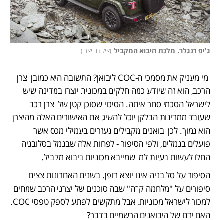
ג'יפ רנגלר. מלכת היבוא המקביל
(
צילום: יצרן
)
 מי מעניק את מסמכי ה-COC ליבואן? התשובה היא כמובן יצרן 
הרכב, הוא זה שיודע כמה חלקים במכונית יוצרו במדינה שיש 
לישראל הסכמי סחר איתה. הסיכוי שסוכן קטן של יצרן רכב 
שעובד ממדינות הבלקן יוכל להשיג את האישורים האלה מהיצרן 
הוא נמוך. לכן יבואנים מקבילים נעזרים בעמילי מכס אשר 
פועלים בנמלים, ולפי הסיפור - לפחות אלה שבנמל בסלובניה 
החלו לעשות בעיות למי שמייבא מכוניות ביבוא מקביל. 
הסיפור על סלובניה אינו יוצא דופן. בשנים האחרונות צצים 
סיפורים על "מלחמה קרה" שבה סוכנים של יצרני הרכב שמחים 
למכור לישראל מכוניות, אבל מתקשים לפתע לספק טפסי COC. 
האם ידם של היבואנים הרשמיים בדבר?