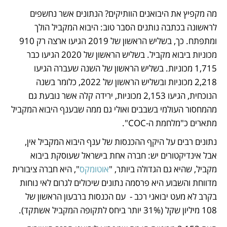
מה מקפיץ את היבואנים הוותיקים? הנתונים אשר נחשפים 
לראשונה בכתבה נותנים הסבר טוב: היבוא המקביל הולך 
ומתפתח. כך, בשליש הראשון של 2019 הגיעו ארצה רק 910 
מכוניות ביבוא מקביל. בשליש הראשון של 2020 הגיעו כבר 
1,715 מכוניות. בשליש הראשון של השנה שעברה הגיעו 
2,218 מכוניות ובשליש הראשון של 2022, כלומר בשנה 
הנוכחית, הגיעו 2,153 מכוניות, ירידה קלה אשר נובעת גם 
מהמחסור העולמי בשבבים ואולי גם ממה שבענף היבוא המקביל 
מתארים כ"מלחמת ה-COC". 
נתונים רבים על היקף ההכנסות של ענף היבוא המקביל אין, 
אבל אינדיקטורים יש: חברה אחת בישראל שעוסקת ביבוא 
מקביל, שהיא גם הגדולה ביותר, "
אוטומקס
", היא חברה ציבורית 
מדווחת והשבוע היא פרסמה נתונים שיכולים לגרום לאי נוחות 
בקרב לא מעט יבואני רכב -  עם הכנסות ברבעון הראשון של 
108 מיליון שקל (31% יותר ביחס לתקופה המקביל אשתקד). 