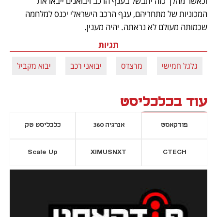
וכאשר מהלך כזה יתבשל בענף הרכב ויבואנים ייבאו את 
המכוניות של מתחריהם, ענף הרכב הישראלי יכנס למלחמה 
שכמותה מעולם לא נראתה. יהיה מענין.
תגיות
גלגל חמישי
מרצדס
יבואני רכב
יבוא מקביל
עוד בכלכליסט
פודקאסט
אנרגיה 360
כלכליסט טק
Scale Up
XIMUSNXT
CTECH
יסייה חדשה
נפתח בכרטיסייה חדשה