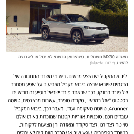
מאזדה MX30 חשמלית. כשהיבואן הרשמי לא יכול או לא רוצה 
להשיג
(
צילום: Mazda
)
 ליבוא המקביל יש היצע מרשים. רישומי משרד התחבורה של 
הדגמים שיובאו ארצה ביבוא מקביל מצביעים על שפע מסחרר 
של פורד ברונקו, רכב שבאתר פורד ישראל מופיע זה חודשיים 
בסטטוס "אזל במלאי", סקודה סופרב, עשרות מרצדסים, טויוטה 
4runner, טויוטה טאקומה ועוד. ומעבר לכך, ביבוא המקביל 
עובדים חכם: סוכנויות אזוריות קטנות שמוכרות באותו אולם 
טויוטה לצד רנו, לצד סקודה ומאזדה והן מציעות ללקוחות, 
במיוחד בפריפריה, שפע שיבואני הרכב הוותיקים לא יכולים 