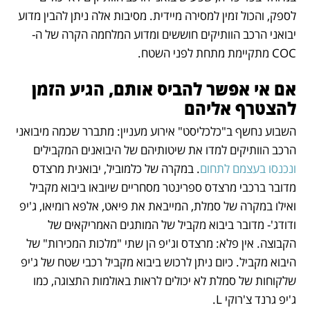
לספק, והכול זמין למסירה מיידית. מסיבות אלה ניתן להבין מדוע 
יבואני הרכב הוותיקים חוששים ומדוע המלחמה הקרה של ה-
COC מתקיימת מתחת לפני השטח.
אם אי אפשר להביס אותם, הגיע הזמן 
להצטרף אליהם
השבוע נחשף ב"כלכליסט" אירוע מעניין: מתברר שכמה מיבואני 
הרכב הוותיקים למדו את שיטותיהם של היבואנים המקבילים 
ונכנסו בעצמם לתחום
. במקרה של כלמוביל, יבואנית מרצדס 
מדובר ברכבי מרצדס ספרינטר מסחריים שיובאו ביבוא מקביל 
ואילו במקרה של סמלת, המייבאת את פיאט, אלפא רומיאו, ג'יפ 
ודודג'- מדובר ביבוא מקביל של המותגים האמריקאים של 
הקבוצה. אין פלא: מרצדס וג'יפ הן שתי "מלכות המכירות" של 
היבוא מקביל. כיום ניתן לרכוש ביבוא מקביל רכבי שטח של ג'יפ 
שלקוחות של סמלת לא יכולים לראות באולמות התצוגה, כמו 
ג'יפ גרנד צ'רוקי L. 