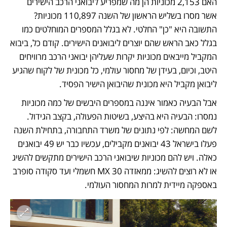
האם 2,153 מכוניות הן מה שמפריע ליבואני הרכב הישירים 
אשר מסרו בשליש הראשון של השנה 110,897 מכוניות? 
התשובה היא "כן" החלטי. לא בגלל המספרים המוחלטים כמו 
בגלל כאב הראש שהם יוצרים ליבואנים הישירים. קודם כל, ביבוא 
המקביל מייבאים מכוניות יקרות שעליהן יבואני הרכב מרוויחים 
היטב, וכיום, בעידן של מחסור עולמי, כל מכונית של לקוח שהגיע 
ליבואן מקביל היא מכונית שהיבואן הישיר הפסיד. 
אבל הבעיה כאמור איננה במספרים היבשים של כמה מכוניות 
נמסרו: הבעיה היא בהיצע, בשיטות הפעולה, בקצב הגידול. 
לשם המחשה: לפי נתונים של משרד התחבורה, בתחילת השנה 
פעלו בישראל 43 יבואנים מקבילים, עכשיו כבר יש 49 יבואנים 
כאלה. ויש להם מכוניות שיבואני הרכב הישירים מתקשים להשיג 
או לא רוצים להשיג: ממאזדה MX 30 חשמלי ועד סקודה סופרב 
באספקה מיידית למרות המחסור העולמי. 