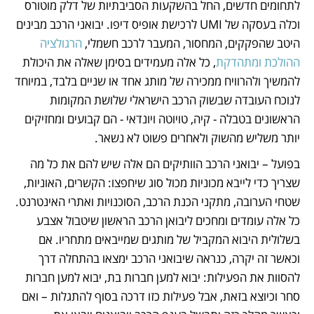
לתחומים חדשים, החל בהשקעות הסביבתיות של דלק מוטורס 
וכלה בעסקה של UMI לרכישת אופיס דיפו. יבואני הרכב מבינים 
היטב שהפקקים, המחסור, המעבר לרכב חשמלי, 
הרגולציה 
ההולכת ומתהדקת
, כל אלה מעמידים בסימן שאלה את היכולת 
להמשיך ולהרוויח ממכירה של מותג אחד או שניים בלבד, במיוחד 
לנוכח העובדה שבשוק הרכב הישראלי שלושת המקומות 
הראשונים בטבלה - קיה, טויוטה ויונדאי - הם קבועים ומחזיקים 
יותר משליש מהשוק ולאחרים פשוט לא נשאר. 
בפועל – יבואני הרכב הוותיקים הם אלה שיש להם את כל מה 
שצריך כדי לייבא מכוניות מכול סוג שיחפצו: הקשרים, האוניות, 
שטחי הערובה, מתקני הכנת הרכב, הסוכנויות ואתרי האינטרנט. 
כל אלה עומדים ומחכים ליבואן הרכב הראשון שיטבול אצבע 
בשלולית היבוא המקביל של מותגים שמייבאים מתחריו. אם 
וכאשר זה יקרה, כנראה שיבואני הרכב ימצאו בהתחלה דרך 
להסוות את הפעילות: יבוא למען חברות בת, יבוא למען חברות 
סחר וכיוצא בזאת, אבל פעילות כזו דרכה בסוף להתגלות – ואם 