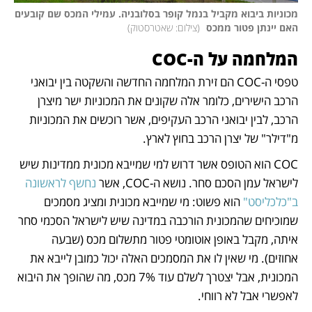
מכוניות ביבוא מקביל בנמל קופר בסלובניה. עמילי המכס שם קובעים 
האם יינתן פטור ממכס 
(
צילום: שאטרסטוק
)
המלחמה על ה-COC
טפסי ה-COC הם זירת המלחמה החדשה והשקטה בין יבואני 
הרכב הישירים, כלומר אלה שקונים את המכוניות ישר מיצרן 
הרכב, לבין יבואני הרכב העקיפים, אשר רוכשים את המכוניות 
מ"דילר" של יצרן הרכב בחוץ לארץ. 
COC הוא הטופס אשר דרוש למי שמייבא מכונית ממדינות שיש 
לישראל עמן הסכם סחר. נושא ה-COC, אשר 
נחשף לראשונה 
ב"כלכליסט"
 הוא פשוט: מי שמייבא מכונית ומציג מסמכים 
שמוכיחים שהמכונית הורכבה במדינה שיש לישראל הסכמי סחר 
איתה, מקבל באופן אוטומטי פטור מתשלום מכס (שבעה 
אחוזים). מי שאין לו את המסמכים האלה יכול כמובן לייבא את 
המכונית, אבל יצטרך לשלם עוד 7% מכס, מה שהופך את היבוא 
לאפשרי אבל לא רווחי. 