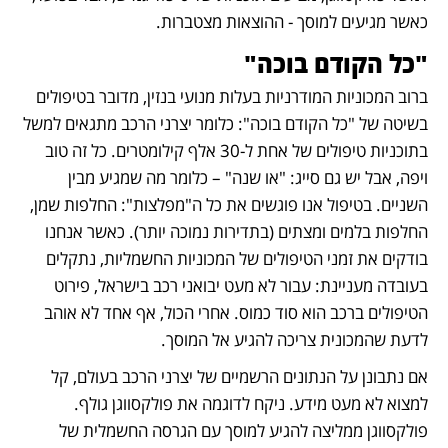
כאשר מגיעים למוסך - ההוצאות מצטברות. 
"כל הקודם בוכה"
ברוב המכוניות המודרניות בעלות מנועי בנזין, מדובר בטיפולים 
בשיטה של "כל הקודם בוכה": כלומר יצרני הרכב מתגאים למשל 
בתוכניות טיפולים של אחת ל-30 אלף קילומטרים. כל זה טוב 
ויפה, אבל יש גם סייג: "או שנה" – כלומר מה שמגיע מבין 
השניים. בטיפול אנו פוגשים את כל ה"מפלצות": החלפות שמן, 
החלפות בלמים ומצתים (בתדירות נמוכה יותר). כאשר אנחנו 
בודקים את זמני הטיפולים של המכוניות החשמליות, נתקלים 
בעובדה מעניינת: עבור לא מעט יבואני רכב בישראל, פירוט 
הטיפולים ברכב הוא סוד כמוס. אחרי הכול, אף אחד לא אוהב 
לדעת שהמכונית צריכה להגיע אל המוסך. 
אם נתבונן על הנתונים הרשמיים של יצרני הרכב בעולם, קל 
למצוא לא מעט מידע. ניקח לדוגמה את פולקסווגן גולף. 
פולקסווגן ממליצה להגיע למוסך עם הגרסה החשמלית של 