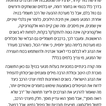
שדורשת נוזל קירור, יש ציריות שמסובבות את הגלגלים ומחופות 
בדרך כלל בגומי או בחומר דומה, יש בלמים שנשחקים ודורשים 
גם נוזל בלם, אבל כל מערכת ההנעה של רכב חשמלי בנויה 
אחרת: המנוע פשוט, אין תיבת הילוכים, כלומר אין גלגלי שיניים, 
אין שמנים, אין מיסבים. ומה שכן קיים הוא אלקטרוניקה, 
ואלקטרוניקה אינה נוטה להתקלקל בקלות, לפחות לא בשנים 
הראשונות. ומעבר לכך, ברכבים חשמליים גם הבלאי של מכלולים 
כמו מערכות בלימה נמוך יחסית, כי אחרי הכול, כשהרכב מעודד 
את הנהג לא לבלום כדי לאגור אנרגיה ולהשתמש בכוח העצירה 
של המנוע, מי צריך בלמים בכלל?
ומה קורה בינתיים במכוניות בעלות מנועי בנזין? גם כאן התשובה 
מוכרת לנו היטב וכוללת הרבה מילים ומונחים שביכולתן להפחיד 
את הנהג הישראלי. בשנים האחרונות למדו יצרני הרכב כיצד 
לרווח את הטיפולים באמצעות שימוש בחומרים איכותיים יותר, 
מה שאמור להרגיע את הצרכנים ולייצר תחושה של "רב שלא 
רואה מוסך", אבל מוסך הוא עדיין מוסך. חלק מיצרני הרכב, 
למשל פולקסווגן, מציעים תוכניות של טיפול גמיש, אבל בפועל, 