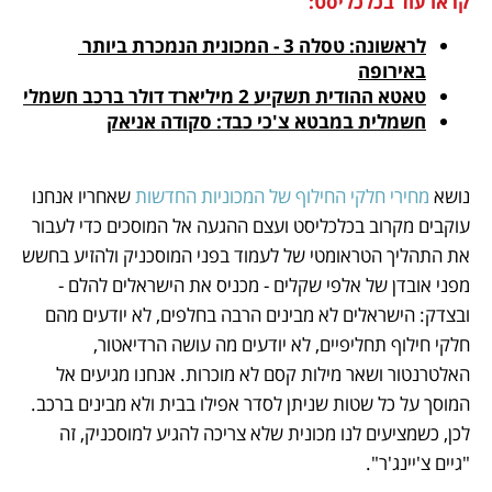
קראו עוד בכלכליסט:
לראשונה: טסלה 3 - המכונית הנמכרת ביותר 
באירופה
טאטא ההודית תשקיע 2 מיליארד דולר ברכב חשמלי
חשמלית במבטא צ'כי כבד: סקודה אניאק
נושא 
מחירי חלקי החילוף של המכוניות החדשות
 שאחריו אנחנו 
עוקבים מקרוב בכלכליסט ועצם ההגעה אל המוסכים כדי לעבור 
את התהליך הטראומטי של לעמוד בפני המוסכניק ולהזיע בחשש 
מפני אובדן של אלפי שקלים - מכניס את הישראלים להלם - 
ובצדק: הישראלים לא מבינים הרבה בחלפים, לא יודעים מהם 
חלקי חילוף תחליפיים, לא יודעים מה עושה הרדיאטור, 
האלטרנטור ושאר מילות קסם לא מוכרות. אנחנו מגיעים אל 
המוסך על כל שטות שניתן לסדר אפילו בבית ולא מבינים ברכב. 
לכן, כשמציעים לנו מכונית שלא צריכה להגיע למוסכניק, זה 
"גיים צ'יינג'ר".