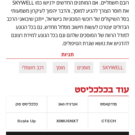
רובם חשמליים. אם המותגים החדשים ידגישו כמו SKYWELL 
את חוסר הצורך להגיע למוסך, והדבר יהפוך לעיקרון משמעותי 
בסל השיקולים של רוכשי המכוניות בישראל, ייתכן שיבואני הרכב 
הגדולים יצטרכו לעשות חישוב מסלול מחדש, גם בכל הנוגע 
למודל הרווח של המוסכים שלהם וגם בכל הנוגע למידת רצונם 
להדגיש את נושא שגרת הטיפולים.
תגיות
SKYWELL
מוסכים
מוסך
רכב חשמלי
עוד בכלכליסט
פודקאסט
אנרגיה 360
כלכליסט טק
Scale Up
XIMUSNXT
CTECH
יסייה חדשה
נפתח בכרטיסייה חדשה