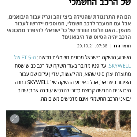
של הרכב החשמלי
הם היו התרנגולת שהטילה ביצי זהב וגריז עבור היבואנים,
אבל עם המעבר לרכב חשמלי, המוסכים יידרשו לעבור
מהפך. האם חלומו הוורוד של כל ישראלי להיפרד ממכונאי
הרכב יהיה הסיוט של היבואנים?
תומר הדר
|
07:38, 29.10.21
השבוע הושקה בישראל מכונית חשמלית חדשה: 
ה-5 ET של 
נפתח בכרטיסייה חדשה
נפתח בכרטיסייה חדשה
נפתח בכרטיסייה חדשה
נפתח בכרטיסייה חדשה
נפתח בכרטיסייה חדשה
נפתח בכרטיסייה חדשה
נפתח בכרטיסייה חדשה
נפתח בכרטיסייה חדשה
SKYWELL
. על פניו מדובר בעוד השקה של רכב כביש שטח 
מתוצרת יצרן סיני שהוא, מה לעשות, עדיין עלום שם עבור 
הציבור בישראל, אבל באירוע ההשקה של SKYWELL בחרה 
היבואנית החדשה קבוצת כדורי להדגיש עובדה אחת שרוב 
יבואני הרכב החשמלי אינם מדגישים משום מה. 