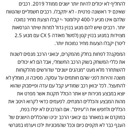
להחליף לא יכולים להיות יותר ישנים ממודל 2019. רכבים 
שאינם יד ראשונה פרטית - לא יתקבלו. רכבים חשמליים שהטווח 
שלהם אינו מגיע ל-400 קילומטר -י קבלו הצעת מחיר נמוכה 
יותר. רכבים שיש להם מנוע בנזין גדול למרות שיתר הגרסאות 
מצוידות במנוע בנזין קטן (למשל מאזדה CX 5 עם מנוע 2.5 
ליטר) יקבלו הצעות מחיר נמוכות יותר.
המסקנה? לפחות בחלק מהמקרים, יבואני הרכב מנסים לשנות 
את כללי המשחק בשוק הרכב החשמלי, אבל הם לא יכולים 
להשתחרר מלא מעט "מנהגים ישנים" שדורשים מהלקוחות 
משנה זהירות לפני שהם חותמים על עסקה. מסיבה זו, מומלץ לא 
להתעצל. לכל יבואן רכב שמודיע קבל עם עדה ופייסבוק שהוא 
יוצא במבצע מכירות יש אתר הכולל תקנות אשר מפרט את 
מהות המבצע והכללים המנחים. לפעמים כדאי לקרוא היטב את 
הכללים ולחפש את ה"עיזים". אם הצרכנים לא יפלו בפח, 
במוקדם או במאוחר גם יבואני הרכב יבינו שהכללים הישנים של 
הענף כבר לא תקפים כיום וככל שהמכוניות ילכו ויערמו במגרשי 