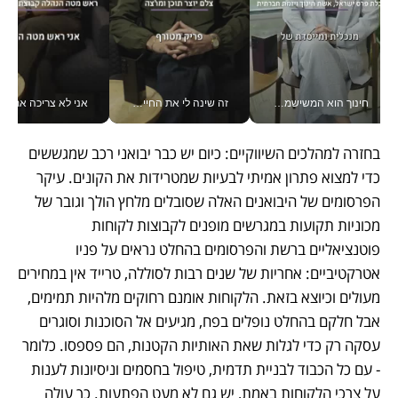
חינוך הוא המשישמה של החיים שלי - V
זה שינה לי את החיים: איך עידו איז'ק הופך את הסמארטפון לכלי צילום מקצועי_v
אני לא צריכה את המשרד:
בחזרה למהלכים השיווקיים: כיום יש כבר יבואני רכב שמגששים 
כדי למצוא פתרון אמיתי לבעיות שמטרידות את הקונים. עיקר 
הפרסומים של היבואנים האלה שסובלים מלחץ הולך וגובר של 
מכוניות תקועות במגרשים מופנים לקבוצות לקוחות 
פוטנציאליים ברשת והפרסומים בהחלט נראים על פניו 
אטרקטיביים: אחריות של שנים רבות לסוללה, טרייד אין במחירים 
מעולים וכיוצא בזאת. הלקוחות אומנם רחוקים מלהיות תמימים, 
אבל חלקם בהחלט נופלים בפח, מגיעים אל הסוכנות וסוגרים 
עסקה רק כדי לגלות שאת האותיות הקטנות, הם פספסו. כלומר 
- עם כל הכבוד לבניית תדמית, טיפול בחסמים וניסיונות לענות 
על צרכי הלקוחות באמת, יש גם לא מעט הפתעות. כך עולה 