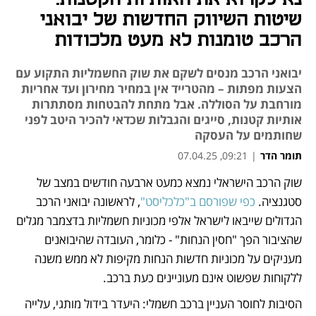
שיטות השיווק החדשות של יבואני
הרכב טומנות לא מעט מלכודות
יבואני הרכב מנסים לשקם את שוק החשמליות התקוע עם
הצעות מפתות – מהטרייד אין במחיר מחירון ועד אחריות
מורחבת על הסוללה. אבל מתחת להבטחות מסתתרות
אותיות קטנות, סייגים והגבלות שכדאי להכיר היטב לפני
שחותמים על העסקה
תומר הדר
|
09:21, 07.04.25
שוק הרכב הישראלי נמצא כמעט ארבעה חודשים במצב של 
נפתח בכרטיסייה חדשה
נפתח בכרטיסייה חדשה
נפתח בכרטיסייה חדשה
סטגנציה.
 כפי שפורסם ב"כלכליסט"
, לראשונה יבואני הרכב 
הגדולים שייבאו לישראל אלפי מכוניות חשמליות בדצמבר מגלים 
שהציבור הפך "חסין הנחות" - כלומר, העובדה שהיבואנים 
מעניקים על מכוניות חדשות הנחות מקיפות לא ממש משנה 
ללקוחות שפשוט אינם מעוניינים כעת ברכב. 
הסיבות לחוסר העניין ברכב חשמלי: היעדר בידול מותגי, עלייה 