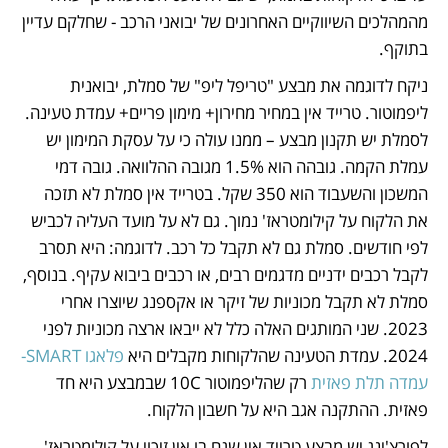
מהמהלכים השיווקיים האחרונים של יבואני הרכב - שחלקם עדיין 
בתוקף.  
ניקח לדוגמה את מבצע "טריפל ליפ" של סמלת, יבואנית 
ליפמוטור. טרייד אין במחיר מחירון+ מימון פריים+ עמדת טעינה. 
לסמלת יש תקנון מבצע – ממנו עולה כי על עסקת המימון יש 
עמלת הקמה. גובהה הוא 1.5% מגובה ההלוואה. גובה דמי 
המשכון והשעבוד הוא 350 שקל. בטרייד אין סמלת לא תזכה 
את הלקוח על קילומטראז' נמוך. גם לא על מועד העליה לכביש 
לפי חודשים. סמלת גם לא תקבל כל רכב. לדוגמה: היא תסרב 
לקבל רכבים ידניים מדגמים רבים, או רכבים ביבוא עקיף. בנוסף, 
סמלת לא תקבל מכוניות של זיקר או אקספנג שיוצרו אחרי 
2023. שני המותגים האלה כלל לא ייבאו ארצה מכוניות לפני 
2024. עמדת הטעינה שהלקוחות מקבלים היא 
פלאגו SMART- 
עמדה תלת פאזית
 רק שהליפמוטור 10C שבמבצע היא חד 
פאזית. ההתקנה אגב היא על חשבון הלקוח. 
לפורצ'ינג יש מבצע טרייד אין שגם בו אין זיכוי על קילומטראז' 