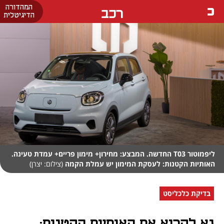
המהדורה
רכב
הדיגיטלית
ליפמוטור T03 החדשה. המבצע: מחירון+ מימון פריים+ עמדת טעינה.
האותיות הקטנות: לעסקת המימון יש עמלת הקמה
(צילום: יצרן)
בדיקת כלכליסט
נא לקרוא את האותיות הקטנות: