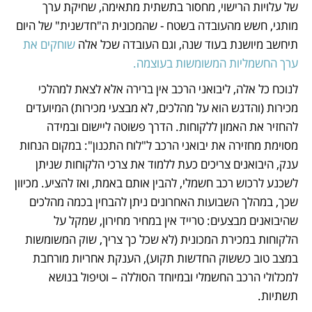
של עלויות הרישוי, מחסור בתשתית מתאימה, שחיקת ערך 
מותגי, חשש מהעובדה בשטח - שהמכונית ה"חדשנית" של היום 
תיחשב מיושנת בעוד שנה, וגם העובדה שכל אלה 
שוחקים את 
ערך החשמליות המשומשות בעוצמה.
לנוכח כל אלה, ליבואני הרכב אין ברירה אלא לצאת למהלכי 
מכירות (והדגש הוא על מהלכים, לא מבצעי מכירות) המיועדים 
להחזיר את האמון ללקוחות. הדרך פשוטה ליישום ובמידה 
מסוימת מחזירה את יבואני הרכב ל"לוח התכנון": במקום הנחות 
ענק, היבואנים צריכים כעת ללמוד את צרכי הלקוחות שניתן 
לשכנע לרכוש רכב חשמלי, להבין אותם באמת, ואז להציע. מכיוון 
שכך, במהלך השבועות האחרונים ניתן להבחין בכמה מהלכים 
שהיבואנים מבצעים: טרייד אין במחיר מחירון, שמקל על 
הלקוחות במכירת המכונית (לא שכל כך צריך, שוק המשומשות 
במצב טוב כששוק החדשות תקוע), הענקת אחריות מורחבת 
למכלולי הרכב החשמלי ובמיוחד הסוללה – וטיפול בנושא 
תשתיות. 