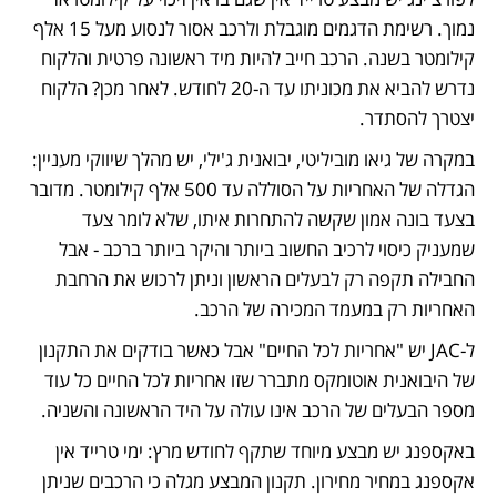
נמוך. רשימת הדגמים מוגבלת ולרכב אסור לנסוע מעל 15 אלף 
קילומטר בשנה. הרכב חייב להיות מיד ראשונה פרטית והלקוח 
נדרש להביא את מכוניתו עד ה-20 לחודש. לאחר מכן? הלקוח 
יצטרך להסתדר.
במקרה של גיאו מוביליטי, יבואנית ג'ילי, יש מהלך שיווקי מעניין: 
הגדלה של האחריות על הסוללה עד 500 אלף קילומטר. מדובר 
בצעד בונה אמון שקשה להתחרות איתו, שלא לומר צעד 
שמעניק כיסוי לרכיב החשוב ביותר והיקר ביותר ברכב - אבל 
החבילה תקפה רק לבעלים הראשון וניתן לרכוש את הרחבת 
האחריות רק במעמד המכירה של הרכב. 
ל-JAC יש "אחריות לכל החיים" אבל כאשר בודקים את התקנון 
של היבואנית אוטומקס מתברר שזו אחריות לכל החיים כל עוד 
מספר הבעלים של הרכב אינו עולה על היד הראשונה והשניה. 
באקספנג יש מבצע מיוחד שתקף לחודש מרץ: ימי טרייד אין 
אקספנג במחיר מחירון. תקנון המבצע מגלה כי הרכבים שניתן 