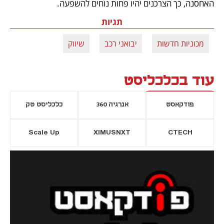
האחסנה, כך הצרכנים יהיו פחות נוחים להשפעה. 
תגיות
מכוניות חדשות
יבואני רכב
שיווק
עוד בכלכליסט
פודקאסט
אנרגיה 360
כלכליסט טק
Scale Up
XIMUSNXT
CTECH
יסייה חדשה
נפתח בכרטיסייה חדשה