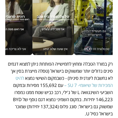
טכנולוגיה זה לא רק בהייטק: גם תעשיית המזון הישראלית מאמצת כלי AI, אוטומציה וניתוח דאטה בזמן אמת
אין שעה שלא התעסקתי במשבר - טל אלכסנדרוביץ’ שגב מנהלת משברים תקשורתיים מכל מקום עם ה- Galaxy Z Fold8 Ultra שלה_v
אני לא צריכה את המשרד:
רק במורד הטבלה ומחוץ לחמישייה הפותחת ניתן למצוא דגמים 
סינים גדולים יותר שמשווקים בישראל (טסלה מייצרת בסין אך 
לא נחשבת ליצרנית סינית) - כשבמקום השישי נמצא 
להיט 
המכירות של שיאומי- SU 7 –
 עם 155,692 מסירות ובמקום 
השביעי השינגוואה L של ג'ילי, רכב כביש שטח ממנו נמסרו 
146,223 יחידות. במקום השמיני נמצא דגם נוסף של BYD 
שמשווק גם בישראל: סונג פלוס (137,324 יחידות) שמוכר 
בישראל כסיל U. 