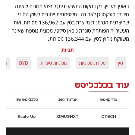
באופן מעניין, רק במקום התשיעי ניתן למצוא מכונית שאינה 
סינית: פולקסווגן לאבידה - משפחתית ייחודית לשוק הסיני 
שהיצרנית הגרמנית מייצרת בסין עם 136,962 מסירות, ואת 
העשירייה הפותחת סוגרת ניסאן סילפי, מכונית נוספת שאינה 
משווקת מחוץ לסין, עם 136,344 מסירות.
תגיות
סין
מכירת מכוניות
מכוניות סיניות
BYD
ג'ילי
עוד בכלכליסט
פודקאסט
אנרגיה 360
כלכליסט טק
Scale Up
XIMUSNXT
CTECH
יסייה חדשה
נפתח בכרטיסייה חדשה