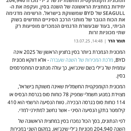
המכונית הקומפקטית החשמלית של ג'ילי מכרה 204,940
יחידות במחצית הראשונה של השנה בסין, ועקפה את ה-
SEAGULL של BYD שמשווקת בישראל. הרשימה מדגימה
את הכוח הגובר של מותגי הרכב הסיניים החדשים בשוק
הביתי, בעוד שבעשרת הדגמים הנמכרים מופיעות רק
שתי מכוניות זרות
תומר הדר
|
14:48, 13.07.25
המכונית הנמכרת ביותר בסין בחציון הראשון של 2025 אינה 
נפתח בכרטיסייה חדשה
נפתח בכרטיסייה חדשה
נפתח בכרטיסייה חדשה
BYD, 
מלכת המכירות של השנה שעברה
 - אלא דווקא מכונית 
עממית של ג'ילי בשם שינג'ואן, כך עולה מנתונים המתפרסמים 
בסין. 
המכונית הקומפקטית החשמלית שאינה משווקת בישראל, 
מצוידת במנוע חשמלי שמפיק 78 כוחות סוס בגרסת הבסיס או 
114 כוחות סוס בגרסה הבכירה. טווח הנסיעה הרשמי הוא 410 
קילומטר בתקן הנסיעה הסיני - אשר נחשב למתירני למדי. 
לפי הנתונים, בסך הכול נמכרו בסין במחצית הראשונה של 
השנה 204,940 מכוניות ג'ילי שינג'ואן. במקום השני במכירות 