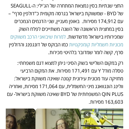
החצי שנתיות בסין נמצאת המתחרה של הג'ילי: ה-SEAGULL 
של BYD - שמשווקת בישראל בגרסה מקומית כ"דולפין סרף" – 
עם 174,912 מסירות.  באופן מעניין, שני הדגמים הנמכרים 
בסין במחצית הראשונה של השנה משתייכים לפלח השוק 
שמכירותיו בישראל מדשדשות. 
למרות שיבואני הרכב משווקים 
מכוניות חשמליות קומפקטיות
 כמו הבוקס של דונגפנג והדולפין 
סרף, קשה לומר שמדובר בלהיטי מכירות. 
רק במקום השלישי בשוק הסיני ניתן למצוא דגם משפחתי: 
טסלה מודל Y עם 171,491 מסירות. את המקום הרביעי 
מחזיקה עוד מכונית עירונית קטנה שאינה משווקת בישראל: 
וולינג הונגוואנג מיני החשמלית, עם 171,064 מסירות, ואחריה 
QIN PLUS המשפחתית של BYD שאינה משווקת בישראל- עם 
163,603 מסירות. 