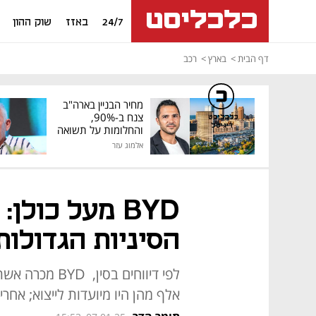
24/7
באזז
שוק ההון
דף הבית
בארץ
רכב
מחיר הבניין בארה"ב
צנח ב-90%,
כלכליסט
דיגיטל
והחלומות על תשואה
גבוהה התנפצו
אלמוג עזר
BYD מעל כולן
הסיניות הגדולות
אלף מהן היו מיועדות לייצוא; אחריה בדירוג