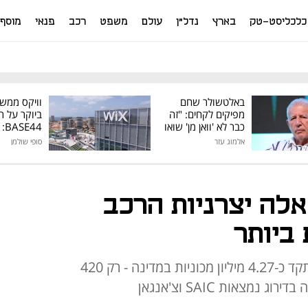
כלכליסט-טק
בארץ
נדל"ן
עולם
משפט
רכב
פנאי
מוסף
באלטשולר שחם
וויקס ממש
מפיקים לקחים: "זה
ביוקר על ר
כבר לא 'וואן מן' שואו
44
של גילעד"
אלמוג עזר
סופי שולמן
מיליון דולר
: אלה יצרניות הרכב
 ביותר
לפי דיווחים בסין, BYD מכרה אשתקד כ-4.27 מיליון מכוניות במדינה - רק 420
 נמצאות SAIC וצ'אנגאן