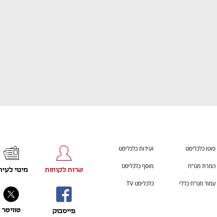
פוטו כלכליסט
ועידות כלכליסט
המרת מט"ח
מוסף כלכליסט
שרות לקוחות
מינוי לעית
עמוד מט"ח כללי
כלכליסט TV
טוויטר
פייסבוק