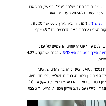
יבואני הרכב בישראל מתגאים לא מעט בכך שיצרן הרכב הסיני שלהם "ענק". בפועל, המציאות 
ל-2024 מעניינים מאוד. 
יות לישראל
. אשתקד יובאו לארץ 63.7 אלף מכוניות 
מתוצרת סין – כ-23% מתוך סך היבוא. במקום השני ניצבה קוריאה הדרומית עם 46.7 אלף 
לפי פרסומים ראשונים בסין (המתפרסמים בחלקם עוד לפני הדיווחים הרשמיים של יצרני 
ת היקף המכירות היא BYD
,שמכרה אשתקד כ-4.27 
לפי הדיווחים, במקום השני בהיקף המכירות נמצאת SAIC הסינית, החברה האם של MG, 
, שמסרה 2.68 מיליון מכוניות. במקום הרביעי צ'רי (צ'רי, ג'אקו) עם 2.6 
מיליון מכוניות ואחריה קונצרן ג'ילי (לינק אנד קו, ג'ילי ) עם 2.18 מיליון מכוניות. גרייט וול ניצבת 