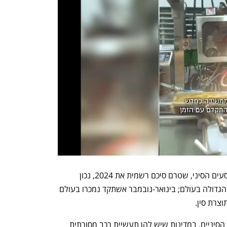
לפי נתוני CPCA, ארגון יצרני מכוניות הנוסעים הסיני, שטרם סיכם רשמית את 2024, נכון 
לנובמבר אשתקד סין היתה מדינת הייצור הגדולה בעולם; בינואר-נובמבר אשתקד נמכרו בעולם 
לא בכל העולם ששים לקראת יצרני הרכב הסיניים. במדינות שיש להן תעשיית רכב מסורתית 