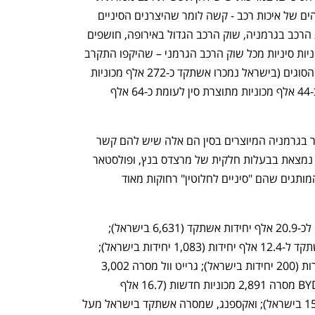
חזקה, ותושביהן התרגלו לסטנדרטים גבוהים של איכות רכב - קשה לומר שהיצרנים הסיניים 
הצליחו. כך, נתונים שמסכמים את מסירות הרכב בגרמניה, שוק הרכב הגדול באירופה, חושפים 
כי במקרים רבים בישראל מוכרים יותר מכוניות סיניות מכל שוק הרכב הגרמני – שהיקפו התקרב 
אשתקד ל-2.5 מיליון מכוניות חדשות מכל הסוגים (בישראל נמכרו אשתקד כ-272 אלף מכוניות 
חדשות). כך, בכל גרמניה נמכרו אשתקד כ-44 אלף מכוניות מתוצרת סין לעומת כ-64 אלף 
באופן מעניין, המותגים הדומיננטיים ביותר בגרמניה המיוצרים בסין הם אלה שיש להם קשר 
אירופי: MG היתה חברה בריטית, סמארט נמצאת בבעלות חלקית של מרצדס בנץ, ופולסטאר 
הוקמה בשעתו על ידי וולוו. אבל מסירות המותגים שהם "סיניים לחלוטין" רחוקות מאוד 
מסירות MG בגרמניה הגיעו לפי הדיווחים לכ-20.9 אלף יחידות אשתקד (6,631 בישראל); 
מסירות סמארט (המיוצרת בסין) הגיעו אשתקד ל-12.4 אלף יחידות (1,083 יחידות בישראל); 
פולסטאר במקום השלישי עם 3,181 מסירות (200 יחידות בישראל); גרייט וול מסרה 3,002 
מכוניות (1,611 מכוניות ORA בישראל); BYD מסרה 2,891 מכוניות חדשות (16.7 אלף 
בישראל). NIO מסרה רק 398 מכוניות (157 בישראל); ואקספנג, שמסרה אשתקד בישראל מעל 