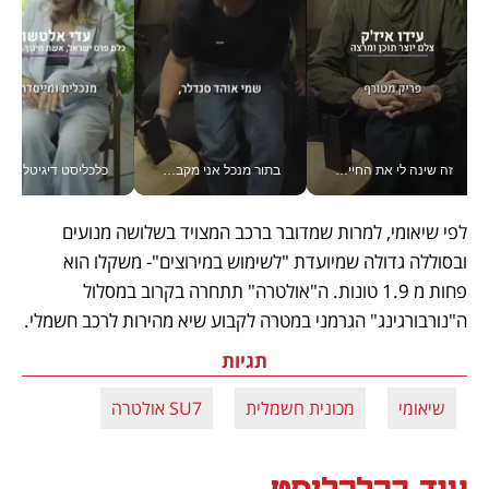
זה שינה לי את החיים: איך עידו איז'ק הופך את הסמארטפון לכלי צילום מקצועי_v
בתור מנכל אני מקבל מאות החלטות ביום, וה- Galaxy Z Fold8 Ultra עוזר לי לחתוך אותן מהר יותר_v
כלכליסט דיגיטל
לפי שיאומי, למרות שמדובר ברכב המצויד בשלושה מנועים 
ובסוללה גדולה שמיועדת "לשימוש במירוצים"- משקלו הוא 
פחות מ 1.9 טונות. ה"אולטרה" תתחרה בקרוב במסלול 
ה"נורבורגינג" הגרמני במטרה לקבוע שיא מהירות לרכב חשמלי.
תגיות
שיאומי
מכונית חשמלית
SU7 אולטרה