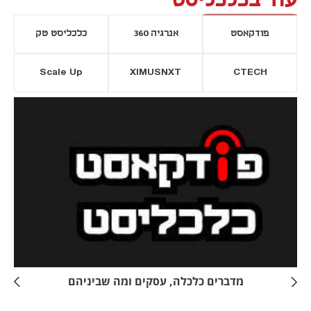
עוד בכלכליסט
פודקאסט
אנרגיה 360
כלכליסט טק
Scale Up
XIMUSNXT
CTECH
יסייה חדשה
נפתח בכרטיסייה חדשה
מדברים כלכלה, עסקים ומה שביניהם