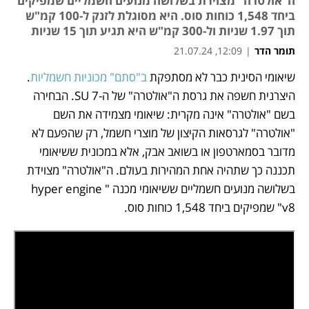
ה"אולטרה" מצוידת בשלושה מנועים חשמליים שמפיקים
ביחד 1,548 כוחות סוס. היא מסוגלת לזנק ל-100 קמ"ש
תוך 1.97 שניות ול-300 קמ"ש היא תגיע תוך 15 שניות
תומר הדר
|
12:09, 21.07.24
שיאומי הסינית כבר לא מסתפקת 
ב"סתם" מכוניות חשמליות
. 
נפתח בכרטיסייה חדשה
נפתח בכרטיסייה חדשה
היצרנית חשפה את גרסת ה"אולטרה" של ה-7 SU. הבחירה 
בשם "אולטרה" אינה מקרית: שיאומי מצמידה את השם 
"אולטרה" לגרסאות הקיצון של מוצרי חשמל, רק שהפעם לא 
מדובר בסמארטפון או בשואב אבק, אלא במכונית ששיאומי 
תכננה כך שתהיה אחת המהירות בעולם. ה"אולטרה" מצוידת 
בשלושה מנועים חשמליים ששיאומי מכנה "hyper engine 
v8" שמפיקים ביחד 1,548 כוחות סוס. 