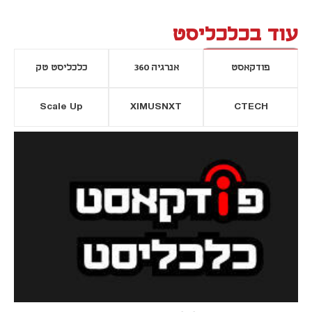
עוד בכלכליסט
פודקאסט
אנרגיה 360
כלכליסט טק
Scale Up
XIMUSNXT
CTECH
יסייה חדשה
נפתח בכרטיסייה חדשה