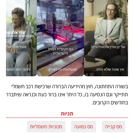
אין שעה שלא התעסקתי במשבר - טל אלכסנדרוביץ’ שגב מנהלת משברים תקשורתיים מכל מקום עם ה- Galaxy Z Fold8 Ultra שלה_v
טכנולוגיה זה לא רק בהייטק: גם תעשיית המזון הישראלית מאמצת כלי AI, אוטומציה וניתוח דאטה בזמן אמת
חינוך הוא המש
בשורה התחתונה, חוץ מהידיעה הברורה שרכישת רכב חשמלי 
תתייקר וגם הנסיעה בו, כל היתר אינו ברור כעת וכנראה שיתברר 
בחודשים הקרובים. 
תגיות
מס קנייה
מס נסועה
מכוניות חשמליות