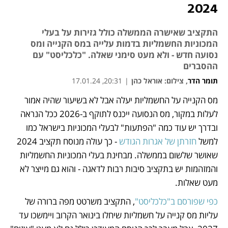
2024
התקציב שאישרה הממשלה כולל גזירות על בעלי
המכוניות החשמליות בדמות עלייה במס הקנייה ומס
נסועה חדש - ולא מעט סימני שאלה. "כלכליסט" עם
ההסברים
תומר הדר
,
צילום: אוראל כהן
|
20:31, 17.01.24
מס הקנייה על החשמליות יעלה אבל לא בשיעור שהיה אמור 
נפתח בכרטיסייה חדשה
נפתח בכרטיסייה חדשה
לעלות במקור, מס הנסועה ייכנס לתוקף ב-2026 ככל הנראה 
ובדרך יש עוד כמה "הפתעות" לבעלי המכוניות בישראל כמו 
למשל 
חזרתן של אגרות הגודש
 - כך עולה מנוסח תקציב 2024 
שאושר שלשום בממשלה. מבחינת בעלי המכוניות החשמליות 
והמזהמות יש בתקציב סיבות רבות לדאגה - והוא גם מייצר לא 
מעט שאלות. 
כפי שפורסם ב"כלכליסט"
, התקציב משרטט מפה ברורה של 
עליות מס קנייה על חשמליות שיחלו בינואר הקרוב ויימשכו עד 