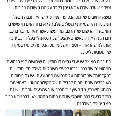
2027, אבל מעבר לכך הנוסח המעודכן כולל גם לא מעט "עיזים" 
וסימני שאלה שכרגע לא ניתן לקבל עליהם תשובות ברורות. 
נושא החיובים של מס הנסועה שמדינת ישראל תגבה מבעלי 
המכוניות החשמליות למשל: בשלב זה לא ברור האם מי שישלם 
הוא בעליו הרשום של הרכב, מה יעשו כאשר יהיה מדובר ברכב 
חברה, מה יקרה כאשר באמצע "שנת נסועה" בעל הרכב ימכור 
אותו למישהו אחר - וכיצד תשלומי מס הנסועה יטופלו במקרה 
של מכוניות ליסינג.
בתוכנית האוצר יש יעדי גבייה דו חודשיים שיחושבו לפי הנסועה 
הממוצעת של רכב ויגרמו לבעלי חשמליות לשלם מדי חודשיים 
"מקדמות" שמבוססות על הנסועה הממוצעת. יש גם ניסוחים 
מעורפלים שמתייחסים לבדיקות של הקילומטראז' - באמצעות 
הטסט השנתי, מד האוץ של הרכב או באמצעים אחרים. יש גם 
החזר לבעלי רכב חשמלי שנסעו פחות מהממוצע, דבר שלא ברור 
כיצד יטופל בשלב זה. 