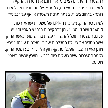
המשטרה, ההיתרים לצלם כל אזרח וגם את הסדרת החקיקה 
להצבה הפיזית של המצלמה, כלומר אפילו ההיתרים היכן למקם 
אותה - ברחוב ציבורי, בפתח תחנת משטרה או אף על רכב נייד. 
לפי תזכיר החוק, מערכות ה-LPR של משטרת ישראל זוכות 
ל"מעמד מיוחד" מכיוון שהן כבר קיימות בכבישי הארץ זה שש 
שנים. המשטרה תוכל להמשיך ולעשות בהן שימוש וכאשר החוק 
אשר מסדיר את פעולת המצלמות יעבור - מצלמות עין הנץ "יראו 
אותן כאילו הוצבו והופעלו מתוקף חוק זה", כך קובע תזכיר החוק. 
כלומר המערכות אשר פועלות כיום בכבישי הארץ יוכשרו באופן 
אוטומטי.