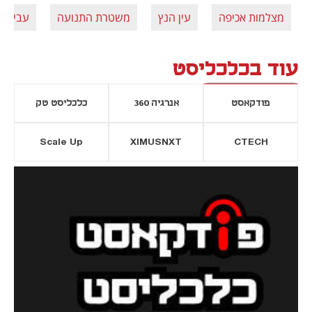
מצלמות אכיפה
עין הנץ
משטרת התנועה
עבירות
עוד בכלכליסט
פודקאסט
אנרגיה 360
כלכליסט טק
Scale Up
XIMUSNXT
CTECH
יסייה חדשה
נפתח בכרטיסייה חדשה