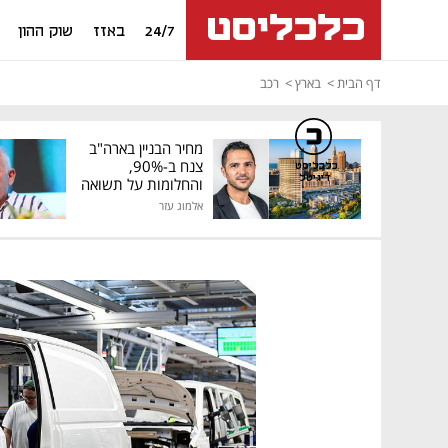
24/7
באזז
שוק ההון
דף הבית
בארץ
רכב
מחיר הבניין בארה"ב
צנח ב-90%,
כלכליסט
דיגיטל
והחלומות על תשואה
גבוהה התנפצו
אלמוג עזר