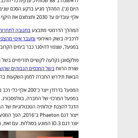
אלף עובדים עד 2030 ותצמצם את היקף הייצור בגרמניה. 
המהלך הדרמטי מתבצע 
בתגובה לתחרות 
לרכביה בשוק האירופי 
ומעבר איטי מהצפוי
במפעל, שצפוי להיסגר כבר בימים הקרובי
שורת הרווח 
בשל המכסים הגבוהים שהש
הבאות תידרש החברה לממן השקעות בהיקף של כ־160 מיל
יוצר דגם ID.3 המונע בסוללות. עם זאת, גם הרכב החשמלי אכזב.