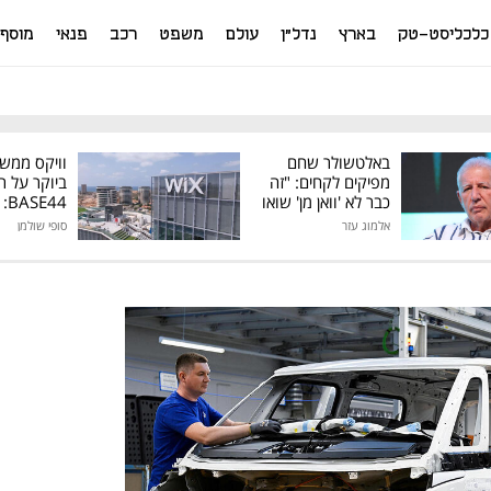
כלכליסט-טק
בארץ
נדל"ן
עולם
משפט
רכב
פנאי
מוסף
באלטשולר שחם
וויקס ממש
מפיקים לקחים: "זה
ביוקר על ר
כבר לא 'וואן מן' שואו
44
של גילעד"
אלמוג עזר
סופי שולמן
מיליון דולר