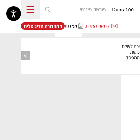
Duns 100
פורטל פיננסי
נפתח בכרטיסייה חדשה
הדואר האדום
ועידות
המהדורה הדיגיטלית
יכה לשלם
כישת
BASE: ההפסד
הרבעוני זינק ל-76