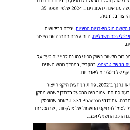
לראשונה ב־88 שנותיה, ענקית כלי הרכב פולקסווגן תסגור מפעל בגרמניה, כך דיווחה החברה 
היום (ג'). המהלך מגיע ברקע הסכם שגיבשה עם איגודי העובדים ב־2024 שלפיו תפטר 35 
הקשה מול היצרניות הסיניות
, ירידה בביקושים 
 לכלי רכב חשמליים.
 היום עצרה החברה את הייצור 
ם.
פולקסווגן נקלעה לקשיים תזרימיים בשל מכירות חלשות בשוק הסיני כמו גם לחץ שהופעל על 
ית ממשל טראמפ.
 במקביל, במהלך חמש השנים 
יארד יורו. 
המפעל בדרזדן ייצר כ־200 אלף כלי רכב מאז נחנך ב־2002, פחות ממחצית היקף הייצור 
במפעל המרכזי של החברה, בוולפסבורג. בעת פתיחתו אמור היה המפעל בדרזדן לשמש מתקן 
הדגל להצגת יכולותיה הטכנולוגיות של החברה, עם דגמי Phaeton ו־ID.3. לאחר שהופסק 
ייצור דגם Phaeton ב־2016, הפך המפעל לסמל לפרויקט החשמול של פולקסווגן, שבמסגרתו 