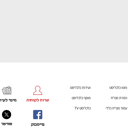
פוטו כלכליסט
ועידות כלכליסט
המרת מט"ח
מוסף כלכליסט
שרות לקוחות
מינוי לעית
עמוד מט"ח כללי
כלכליסט TV
טוויטר
פייסבוק