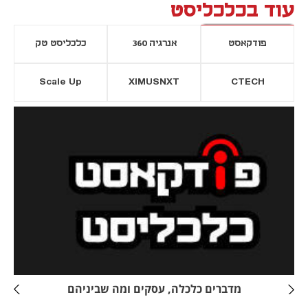
עוד בכלכליסט
פודקאסט
אנרגיה 360
כלכליסט טק
Scale Up
XIMUSNXT
CTECH
יסייה חדשה
נפתח בכרטיסייה חדשה
מדברים כלכלה, עסקים ומה שביניהם