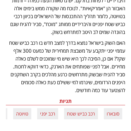
היברידיים - לפחות בחלקם. יש גרסאות הנעה כפולה – ורמות 
האבזור הן "אמריקאיות". לנוכח מה שקורה ממש בימים אלה 
בטויוטה, כלומר תהליך ההתכנסות של הישראלים בכיוון רכבי 
כביש שטח יפניים והיברידיים ממותג "מוכח", סביר להניח שגם 
בהונדה שמים לב היטב למתרחש בשוק.
האם השוק בישראל נמצא בדרך למצב חדש בו רכב כביש שטח 
עממי יפני יתקבע על משבצת תמחירית של כמעט 300 אלף 
שקל? אם כן, הסיבה לכך היא שיש מי שמוכנים לשלם כאלה 
מחירים. אבל לפני שפותחים את הארנק, כדאי דווקא לחכות. 
סביר להניח שבשוק מתרחשים כרגע מהלכים בקרב השחקנים 
היפנים הרדומים, שיגרמו למי ששילם כעת כאלה סכומים 
להצטער עוד כמה חודשים.
תגיות
סובארו
רכב כביש שטח
רכב יפני
טויוטה
הו