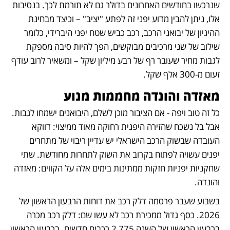
שנרכשו בחודשים האחרונים בדולר גם לא תורמת לכך. בנסיבות 
אלו, ניתן להבין מדוע יפני זה לפתע "יציב" – וכיצד מבחינת 
ההיגיון של יבואני הרכב, רכב כביש שטח יפני היברידי, כלומר 
שילוב של שני מרכיבים מבוקשים, הפך להיות סיבה מספקת 
לגבות מחיר שעובר רף של רבע מיליון שקל – ומשאיר לרוב עודף 
זעום מ-300 אלף שקל.
מאזדה והונדה מחממות מנוע
כל זה טוב ויפה - אם הציבור מוכן לשלם, היבואנים ישמחו לגבות. 
אבל בל נשכח שהזירה היפנית רחוקה מאוד ממיצוי: דווקא 
העובדה שבשוק הרכב הישראלי יש עדיין ריבוי של מתחרים 
יפנים עשויה לפתוח בקרוב את השוק לתחרות מחודשת. שתי 
שחקניות יפניות חזקות ממתינות בימים אלה על הקווים: מאזדה 
והונדה. 
בשבוע שעבר פרסמה דלק רכב את דוחות הרבעון הראשון של 
2026. כסף גדול ממכירת רכב לא עשו שם: דלק רכב מכרה 
ברבעון הראשון של השנה 2,775 רכבים חדשים. ברבעון הראשון 