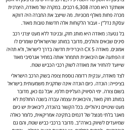
אשתקד היא מכרה 6,308 רכבים. במקרה של מאזדה, היצרנית 
מכרה פחות מאלף מכוניות. מה שייצב את החברה היה דווקא 
עסקת נדל"ן - ועבור הלקוחות אלה חדשות טובות מאוד. 
בל נטעה: מאזדה היא מותג חזק, ובניגוד ללא מעט יצרני רכב 
סינים שבאים והולכים, מדובר במותג שהישראלים שומרים לו 
אמונים. מאזדה 5 CX היברידית חדשה בדרך לישראל, ולא תהיה 
זו הפתעה אם היבואנית תתמחר אותה במחיר אגרסיבי מאוד 
שייועד להחזיר את מאזדה לשוק רכבי הכביש שטח. 
לצד מאזדה, ענקית רדומה נוספת צופה בשוק הרכב הישראלי 
בציפייה: הונדה. כיום הונדה אינה שחקנית משמעותית בישראל 
בשום צורה. ימי הסיוויק העליזים חלפו. אבל גם כאן, מדובר 
במותג חזק מאוד, והיבואנית עצמה עברה בשנה החולפת לא 
מעט שינויים ניהוליים. בכל הקשור בהונדה, ליבואנית יש כיום 
מאגר בלתי מנוצל של דגמים בתקינה אמריקאית, כלומר כאלה 
שמיועדים לשיווק בארה"ב. מדובר ברכבי כביש שטח, והם גם 