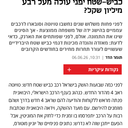
כביש-שטח יפני עולה מעל רבע
מיליון שקל?
לפני פחות משלוש שנים נחשבו טויוטה וסובארו לרכבים
עממיים בהישג ידה של משפחה ממוצעת - אך הסינים
שינו את התמונה. אולם, לפני שפותחים את הארנק, כדאי
לדעת: מאזדה והונדה מכינות דגמי כביש שטח היברידיים
שעשויים לעורר תחרות מחירים בחודשים הקרובים
תומר הדר
|
10:31, 06.06.26
+
נקודות עיקריות
לפני כמה שבועות הושק בישראל רכב כביש שטח חדש: טויוטה 
נפתח בכרטיסייה חדשה
ראב 4 מהדור החדש. כנהוג בענף הרכב הישראלי, היבואנית 
פנתה מראש ללקוחות והודיעה להם שראב 4 חדש בדרך ושהם 
מוזמנים להירשם. עם מועד ההשקה, וידאה היבואנית שכתבות 
רבות על הרכב יתפרסמו בו זמנית כדי לחזק את המוניטין, אבל 
הפעם ייתכן שזה לא נדרש: נתונים פנימיים של יוניון מוטורס, 