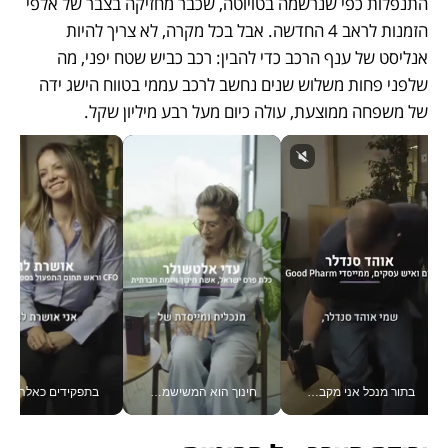
התנפלות כפי שנרשמה בטויוטה, שכבר מחזיקה בצבר של אלפי 
הזמנות לראב 4 החדשה. אבל בכל מקרה, לא צריך להיות 
אנליסט של ענף הרכב כדי להבין: רכב כביש שטח יפני, מה 
שלפני פחות משלוש שנים נחשב לרכב עממי בטווח הישג ידה 
של משפחה ממוצעת, עולה כיום מעל רבע מיליון שקל.
בתור מנכל אני מקבל מאות החלטות ביום, וה- Galaxy Z Fold8 Ultra עוזר לי לחתוך אותן מהר יותר_v
חינוך הוא המשישמה של החיים שלי - V
בתפקידים כאלה אי אפשר לח