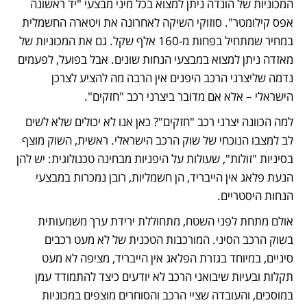
המכוניות של הונדה ניתן למצוא בכל מיני מבצעי "יד ראשונה 
אפס קילומטר". סוזוקי השיקה לאחרונה את ויטארה החשמלית 
במחיר שמתחיל בפחות מ-160 אלף שקל. גם את המכוניות של 
מאזדה ניתן למצוא במבצעי הנחות שונים. אבל בפועל, לפעמים 
נדמה שליצרני הרכב היפנים אין הרבה מה להציע לצרכן 
הישראלי – אלא אם מדובר ביצרני רכב "חזקים".
למה הכוונה יצרני רכב "חזקים"? כאן אנו לא יכולים שלא לשים 
לב למצבו הנוכחי של שוק הרכב הישראלי. ראשית, השוק מוצף 
בסיניות "זולות", שעולות על היפניות מבחינה טכנולוגית: יש להן 
הנעת פלאג אין הייבריד, הן חשמליות, רובן נמכרות במבצעי 
הנחות היסטריים. 
אולם מתחת לפני השטח, מתחוללת ירידת ערך משמעותית 
בשוק הרכב הסיני. המורכבות הטכנית של לא מעט רכבים 
סיניים, במיוחד בגזרת הפלאג אין הייבריד, מציפה לא מעט 
תקלות ובעיות שיבואני הרכב לא יודעים כיצד להתמודד עמן 
במוסכים, והעובדה שציי הרכב והסוחרים מוצפים במכוניות 