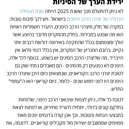
ירידת הערך של הסיניות
לא ניתן להתעלם מכך ששנת 2025 הייתה 
שנת הנפילה 
הגדולה של יצרני הרכב היפנים
 בישראל. ויש לכך סיבות טובות: 
במקרה של חלק מיצרני הרכב היפנים, היעדר חשמליות ראויות 
הוא מה שפגע במכירות. בחלק מהמקרים מדובר בהיצע אשר 
הולך ומצטמצם בגלל שהתקינה באירופה דורשת רכבים יותר 
נקיים. ברובם המכריע של המקרים, אין בכלל דגמי פלאג אין 
הייבריד, מה שליצרני הרכב הסינים יש בשפע. בנוסף לכל אלה, 
היפנים לא נפגעים רק מהסינים - הם מאבדים נתחי שוק גם 
לטובת יצרני הרכב הקוריאנים, שנמצאים כיום היכן שיצרני הרכב 
היפנים היו לפני חמש שנים - כלומר, כיום קוריאני הוא ה"עממי" 
החדש. 
לנוכח כל אלה, ניתן לצפות שיבואני הרכב היפני, שלפחות 
בחלקם קונים בדולר, יתחילו להוריד מחירים, או לפחות לצאת 
במבצעי הנחות והטבות. וכך אכן קורה בדגמים יפנים מאוד 
מסוימים שממוצבים ישירות מול מקבילים קוריאניים. לדוגמה, את 