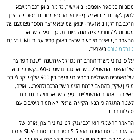
מכוניות במספר אופנים: יבוא ישיר, כלומר יבואן רכב המייבא 
למען לקוחותיו; יבוא עקיף - יבואן הרוכש מכוניות מסוכן של יצרן 
הרכב בחו"ל; ויבוא זעיר - יבואן שמייבא ארצה מספר מצומצם של 
מכוניות ללקוחות לפי הזמנה מיוחדת. כך הגיעו לישראל 
ההאמרים, שאינם מיובאים ארצה באופן סדיר על ידי UMI נציגת 
ג'נרל מוטורס
 בישראל. 
על פי נתוני משרד התחבורה נכון למאי השנה, "שנת הפריצה" 
של ההאמר החשמלי, בישראל כבר נרשמו כ-60 בקשות ליבוא 
של האמרים חשמליים במחירים שנעים בין 600 אלף שקל ליותר 
מיליון שקל, בהתאם לרמת הגימור של הרכב ולמפרט. ואולם, 
כאשר ההאמרים החשמליים הגיעו לישראל וחלקם גם ירדו 
לשטח התגלה כי תנאי הקיץ הישראלי לא תמיד מיטיבים עם 
סוללות הרכב. 
ההאמר החשמלי הוא רכב ענק: לפי נתוני היצרן, אורכו של 
ההאמר בגרסת הטנדר הוא 5.5 מטרים ובגרסת ה-SUV אורכו 
4.99 מטרים. לשם השוואה, אורכה של טסלה 3 הוא 4.72 