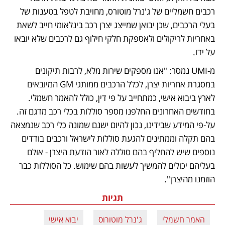
רכבים חשמליים של ג'נרל מוטורס, מחויבת לטפל בטענות של 
בעלי הרכבים, שכן יבואן שמייצג יצרן רכב בינלאומי חייב לשאת 
באחריות לריקולים ולאספקת חלקי חילוף גם לרכבים שלא יובאו 
על ידו. 
מ-UMI נמסר: "אנו מספקים שירות מלא, לרבות תיקונים 
במסגרת אחריות יצרן, לכלל הרכבים ממותגי GM המיובאים 
לארץ ביבוא אישי, כמתחייב על פי דין, כולל להאמר חשמלי. 
בחודשים האחרונים החלפנו מספר סוללות בכלי רכב מדגם זה. 
על-פי המידע שבידינו, נכון להיום ישנם שמונה כלי רכב שנמצאה 
בהם תקלה וממתינים להגעת סוללות לישראל ורכבים בודדים 
נוספים שיש להחליף בהם סוללה לאור הודעת היצרן - אולם 
בעליהם יכולים להמשיך לעשות בהם שימוש. כל הסוללות כבר 
הוזמנו מהיצרן".
תגיות
האמר חשמלי
ג'נרל מוטורוס
יבוא אישי