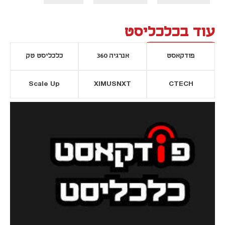
עוד בכלכליסט
פודקאסט
אנרגיה 360
כלכליסט טק
Scale Up
XIMUSNXT
CTECH
יסייה חדשה
נפתח בכרטיסייה חדשה