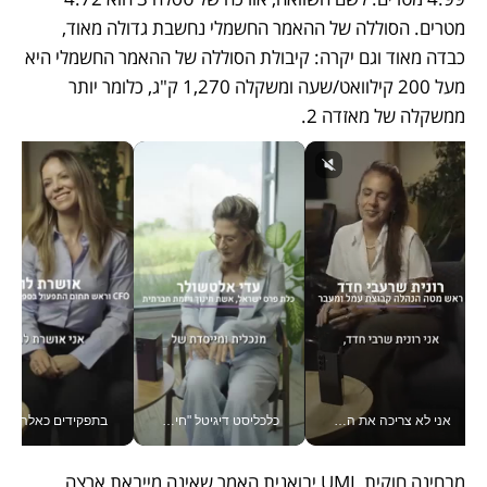
מטרים. הסוללה של ההאמר החשמלי נחשבת גדולה מאוד, 
כבדה מאוד וגם יקרה: קיבולת הסוללה של ההאמר החשמלי היא 
מעל 200 קילוואט/שעה ומשקלה 1,270 ק"ג, כלומר יותר 
ממשקלה של מאזדה 2.
אני לא צריכה את המשרד: רונית שרעבי-חדד מנהלת ארגון של 30000 עובדים מכל מקום_v
כלכליסט דיגיטל "חינוך הוא המשימה של החיים שלי"_v
בתפקידים כאלה אי אפשר לח
מבחינה חוקית, UMI יבואנית האמר שאינה מייבאת ארצה 