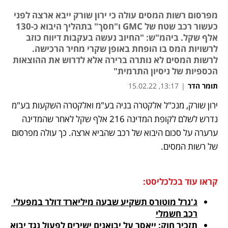
מפרסום רשות המסים עולה כי ירון שורק ייבא ארצה לפני
כעשור רכב שטח של GMC ו"חסך" בתהליך היבוא כ-130
אלף שקל. ביהמ"ש: "החיוב נעשה בעקבות דיווח כוזב
לרשויות המס בו הופחת באופן שקרי מחיר הרכישה.
לרשות המסים לא נותרה ברירה אלא לדרוש את ההוצאות
הכספיות של ניסיון התרמית"
תומר הדר
|
13:17, 15.02.22
ירון שורק, מנכ"ל אלקטרה בניה בע"מ ואלקטרה השקעות בע"מ 
נפתח בכרטיסייה חדשה
נפתח בכרטיסייה חדשה
נפתח בכרטיסייה חדשה
נדרש לשלם לקופת המדינה 216 אלף שקל לאחר שהמדינה 
ערערה על סכום היבוא של רכב שהביא ארצה. כך עולה מפרסום 
של רשות המסים.
קראו עוד בכלכליסט:
ג'נרל מוטורס תשקיע שבעה מיליארד דולר במפעלי 
רכב חשמלי
תזכיר חוק: ייאסר על יבואנים ישירים לפעול נגד יבוא 