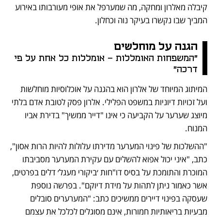
קיבלה מאלרון ומחקה, מה שמערפל את אופי מעורבותו באירוע 
המביך שבו נקשרו בעיקר נוה וכחלון.
הגנה על מוחלשים
"המשפחות האומללות - אומללות כל אחת על פי 
דרכה" 
המיתוג המיוחד של אלרון הוא בהגנה על אוכלוסיות מוחלשות 
ועל זכויות דיוניות במשפט הפלילי. אלרון פסק לטובת אדם בלתי 
מיוצג שערער על הקביעה כי אינו "דייר ממשיך" בדירת אביו 
המנוח. 
"ההשלכות של פינוי המערער מדירתו עלולות להיות הרות אסון", 
כתב, "איני יכול אפוא להשלים עם עקירת המערער מסביבתו 
המוכרת והתומכת על בסיס דו"חות ׳ביקורי מעגל׳ דלים בפרטים, 
אשר כאמור ניתן לתהות על מידת דיוקם". בפרשה נוספת 
שעסקה בפינוי דיירים ממשיכים כתב: "המערערים סובלים 
מבעיות בריאותיות חמורות, אינם מסוגלים לכלכל את עצמם 