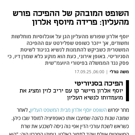
השופט המובהק של ההפיכה פורש
מהעליון: פרידה מיוסף אלרון
יוסף אלרון שפורש מהעליון הגן על אוכלוסיות מוחלשות
וחשודים, אך ייזכר כשופט שפלירטט עם ההפיכה
המשטרית כשביקש להתמנות לנשיא בניגוד לשיטת
הסניוריטי. באופן אירוני, כעת הוא מוקע כלא שמרן דיו, כי
פסק נגד הממשלה בפיטורי היועמ"שית
משה גורלי
|
06:00, 17.09.25
הפיכה בסניוריטי
נפתח בכרטיסייה חדשה
נפתח בכרטיסייה חדשה
יוסף אלרון מיישר קו עם יריב לוין ומציג את 
מועמדותו לנשיא העליון  
מחר יפרוש 
השופט יוסף אלרון מבית המשפט העליון
, לאחר 
שמונה שנות כהונה שמיצבו אותו כאופוזיציה למוסד שבו כיהן. 
כשראש לשכת עורכי הדין אפי נוה ניסה לשכנע את שרת 
המשפטים איילת שקד לתמוך באלרון, נימוקו המרכזי היה: "הוא 