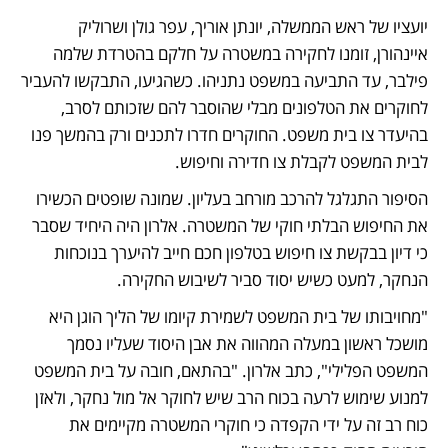
יועציו של ראש הממשלה, יונתן אוריך, עפר גולן ושרוליק 
איינהורן, זומנו לחקירה במשטרה על חלקם בהטרדת שלמה 
פילבר, עד התביעה במשפט נתניהו. כשהגיעו, התבקשו להעביר 
לחוקרים את הטלפונים מבלי שהוסבר להם שזכותם לסרב, 
בהיעדר צו בית משפט. החוקרים חדרו לתכנים ורק בהמשך פנו 
לבית המשפט לקבלת צו חדירה וחיפוש. 
הסיפור התגלגל להרכב מורחב בעליון. שמונה שופטים הכשירו 
את החיפוש הבלתי חוקי של המשטרה. אלרון היה היחיד שסבר 
כי דיון בבקשת צו חיפוש בטלפון חכם חייב להיערך בנוכחות 
הנחקר, למעט כשיש יסוד סביר לשיבוש החקירה.
"מחויבותו של בית המשפט לשמירת קיומו של הליך הוגן היא 
מושכל ראשון במעלה המהווה את אבן היסוד שעליו נסמך 
המשפט הפלילי", כתב אלרון. "בהתאם, חובה על בית המשפט 
למנוע שימוש לרעה בכוח הרב שיש לחוקר אל מול נחקר, ולאזן 
כוח רב זה על ידי הקפדה כי חוקרי המשטרה מקיימים את 