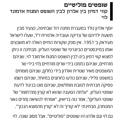
שופטים פוליטיים
קווי דמיון בין אלרון לבין השופט המנוח אדמונד 
לוי 
יוסף אלרון נולד במעברת מחנה דוד שבחיפה, כצעיר מבין 
תשעת ילדיהם של צדיקה ועובדיה אלפריח ז"ל, שעלו לישראל 
מעיראק ב־1951. אין ספק שקורות החיים האלה לא משבצים 
אותו במיינסטרים הביוגרפי של שופטי העליון. מבחינה זו ניתן 
למצוא קווי דמיון בינו לבין השופט המנוח אדמונד לוי. שניהם 
מזרחיים, שניהם נתמכו בידי שרים מזרחיים (לוי בידי שר 
המשפטים מאיר שטרית ואלרון בידי כחלון), שניהם מומחים 
במשפט פלילי, שניהם נודעו כחרוצים במיוחד, שניהם רשמו 
פסיקה חברתית לטובת מוחלשים, שניהם מונו בניגוד לדעת 
שופטי העליון. "עלתה הטענה שהוא לא קורַץ (מה'חומר' של 
שופטי העליון)", אמר נוה בריאיון, "אמרתי לנשיאה (מרים נאור 
המנוחה), מבחינתי 'לא קורץ' זה לא 'קורץ מהמוצא הנכון'".
גם לוי וגם אלרון היו שופטים "פוליטיים", אבל מסוג שונה. לוי 