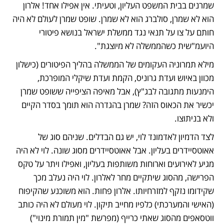
שמרנים בבית המשפט העליון, וטעיתי. אין אפילו אחד! אלרון 
הוא לא שמרן, סולברג הוא לא שמרן. שופט שמרן לעולם לא היה 
חותם על צו על תנאי נגד ממשלת ישראל בנושא פיטורי 
היועמ"שית כשהממשלה לא מיוצגת". 
מילא תמרוניה העקומים של הממשלה בהליך הפיטורים (כישלון 
מכוון באיוש ועדת גרוניס, הקמת ועדת שיקלי המופרכת, 
הימנעות מתגובה לבג"ץ), אבל מאיפה הציפייה ששופט שמרן 
יכשיר את הכאוס הזה? שמרן בהגדרה הוא תומך בסדר הקיים 
ולא בניתוצו.
לצד הדמיון לאדמונד לוי, יש גם הבדלים. שניהם סוג של 
אאוטסיידרים בעליון. אבל אאוטסיידרים מסוג שונה. לוי לא היה 
מגיע לאירועים וארוחות משותפות בעליון, ואפילו ויתר על טקס 
הפרישה, מהסוג שיתקיים מחר לאלרון. לוי היה נעלב מכך 
שקידומו נזקף למזרחיותו. אלרון פחות. הוא משוכנע שהקיפוח 
(האישי והמערכתי) כלפיו מחייב תיקון. לוי מעולם לא היה כותב 
ווטסאפים מהסוג שאתי כרייף (מפרשת "מין תמורת מינוי") 