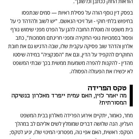
הוראות החוק ככתבן וכלשונן". 
בפסק דין נוסף הורה על פסילת ראיות — סמים שנתפסו 
בחיפוש בלתי חוקי - ועל זיכוי הנאשם. "יש לשוב ולהדהד כי על 
בית משפט זה מוטלת החובה להגן על הפרט מפני שימוש גורף 
ופסול בסמכויות גופי החקירה ומפני חריגתם מסמכות", כתב 
אלרון והדהד שוב פסיקה עקבית שלו, שבה הדגיש גם את חובת 
החוקרים להקפיד על הדין, וגם את "הסנקציה" במידה שיסטו 
מהדין - להקנות להפרה משמעות ממשית בכך שבתי המשפט 
לא יכשירו את הפעולה הפסולה.
טקס הפרידה
מה יאמר לוין, האם עמית ייפרד מאלרון בנשיקה 
המסורתית? 
מחר, כאמור, יתקיים אירוע הפרידה מאלרון בבית המשפט 
העליון. הנה שלושה דברים שמומלץ לשים אליהם לב במהלך 
הטקס: ראשית, האם אפי נוה, מפטרוני המינוי שלו, יגיע לטקס; 