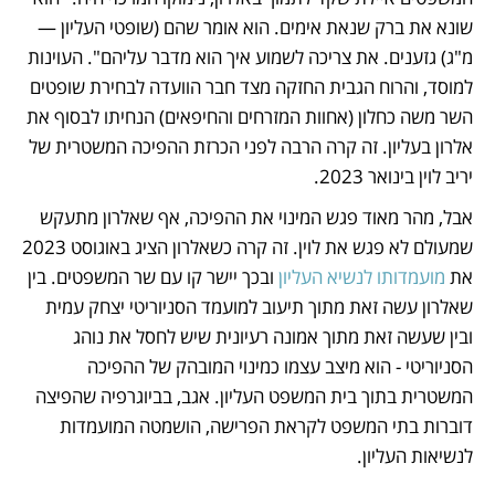
שונא את ברק שנאת אימים. הוא אומר שהם (שופטי העליון — 
מ"ג) גזענים. את צריכה לשמוע איך הוא מדבר עליהם". העוינות 
למוסד, והרוח הגבית החזקה מצד חבר הוועדה לבחירת שופטים 
השר משה כחלון (אחוות המזרחים והחיפאים) הנחיתו לבסוף את 
אלרון בעליון. זה קרה הרבה לפני הכרזת ההפיכה המשטרית של 
יריב לוין בינואר 2023. 
אבל, מהר מאוד פגש המינוי את ההפיכה, אף שאלרון מתעקש 
שמעולם לא פגש את לוין. זה קרה כשאלרון הציג באוגוסט 2023 
את 
מועמדותו לנשיא העליון
 ובכך יישר קו עם שר המשפטים. בין 
שאלרון עשה זאת מתוך תיעוב למועמד הסניוריטי יצחק עמית 
ובין שעשה זאת מתוך אמונה רעיונית שיש לחסל את נוהג 
הסניוריטי - הוא מיצב עצמו כמינוי המובהק של ההפיכה 
המשטרית בתוך בית המשפט העליון. אגב, בביוגרפיה שהפיצה 
דוברות בתי המשפט לקראת הפרישה, הושמטה המועמדות 
לנשיאות העליון.