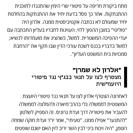
מתח ביקורת חריפה על פיטורי שרי הימין שהתנגדו לתוכנית 
ההתנתקות. אחר כך פסל בדעת יחיד את ההתנתקות בהחלטת 
יחיד שמעולם לא נכתבה אקטיביסטית ממנה. אלרון היה 
"פוליטי" במובן ההפוך ללוי. העוינות לחבריו בעליון התכתבה עם 
יעדי ההפיכה המשטרית. למשל, כשהציג את מועמדותו לנשיא; 
למשל בדבריו בכנס לשכת עורכי הדין שבו תקף את "הרחבת 
סמכויות בית המשפט העליון".
"אלרון לא שמרן"
מצטרף לצו על תנאי בבג"ץ נגד פיטורי 
היועמ"שית 
לאחרונה הצטרף אלרון לצו על תנאי נגד פיטורי היועצת 
המשפטית לממשלה גלי בהרב־מיארה ולהמלצה לממשלה 
להעביר את פיטוריה דרך ועדת גרוניס. זה הספיק לשלטון 
"להתנער" אפילו ממנו. "טעיתי", אמר יו"ר ועדת חוקה שמחה 
רוטמן, "היה ויכוח ביני לבין השר יריב לוין האם ישנם שופטים 