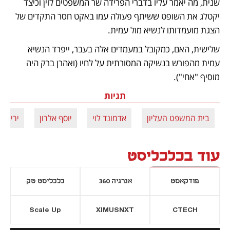
שנית, מה יאמר עליו בדברי הפרידה שר המשפטים לוין וכיצד 
יקטלג את השופט ששיתף פעולה עמו באקט חסר התקדים של 
הצגת מועמדותו לנשיא מול עמית. 
שלישית, האם, כמקובל במעמדים אלה בעבר, ייפרד הנשיא 
עמית מהפורש בנשיקה המסורתית על לחיו (ואהרן ברק היה 
מוסיף "אחי").
תגיות
בית המשפט העליון
אדמונד לוי
יוסף אלרון
יריב לו
עוד בכלכליסט
פודקאסט
אנרגיה 360
כלכליסט טק
Scale Up
XIMUSNXT
CTECH
יסייה חדשה
נפתח בכרטיסייה חדשה