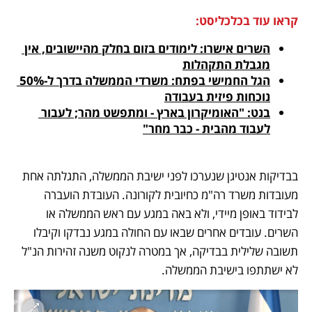
קראו עוד בכלכליסט:
השרים אישרו: לימודים בזום בחלק מהיישובים, אין 
מגבלת התקהלות
הגל החמישי בפתח: משרדי הממשלה בדרך ל-50% 
נוכחות פיזית בעבודה
בנט: "האומיקרון בארץ - ומתפשט מהר; לעבור 
לעבוד מהבית - כבר מחר"
בבדיקות אנטיגן שנערכו לפני ישיבת הממשלה, התגלתה אחת 
מעובדות משרד רה"מ כחיובית לקורונה. העובדת הועברה 
לבידוד באופן מיידי, ולא באה במגע עם ראש הממשלה או 
השרים. עובדים אחרים שבאו עם החולה במגע נבדקו וקיבלו 
תשובה שלילית בבדיקה, אך במטרה לנקוט משנה זהירות הנ"ל 
לא ישתתפו בישיבת הממשלה.