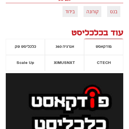
בנט
קורונה
בידוד
עוד בכלכליסט
פודקאסט
אנרגיה 360
כלכליסט טק
Scale Up
XIMUSNXT
CTECH
יסייה חדשה
נפתח בכרטיסייה חדשה