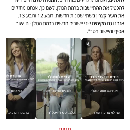
להכפיל את ההתיישבות ברמת הגולן. לשם כך, אנחנו מחזקים 
את העיר קצרין בשתי שכונות חדשות, רובע 12 ורובע 13. 
אנחנו גם מקימים שני יישובים חדשים ברמת הגולן - היישוב 
אסיף והיישוב מטר".
אני לא צריכה את המשרד: רונית שרעבי-חדד מנהלת ארגון של 30000 עובדים מכל מקום_v
כלכליסט דיגיטל "חינוך הוא המשימה של החיים שלי"_v
בתפקידים כאלה אי אפשר לח
תגיות