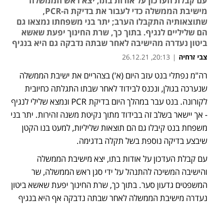
עם קבלת העדכון על אודות בתו, יצא ראש הממשלה
מישיבת הממשלה כדי לעבור את בדיקת ה-PCR,
שתוצאותיה התקבלו הערב; יתר בני משפחתו נמצאו גם
הם שליליים לנגיף. בתוך כך, שרת החינוך יפעת שאשא
ביטון נעדרה מהישיבה לאחר שבתה נדבקה גם היא בנגיף
צבי זרחיה
|
20:13, 26.12.21
רה"מ נפתלי בנט עזב היום (א') בצהריים את ישיבת הממשלה 
נפתח בכרטיסייה חדשה
נפתח בכרטיסייה חדשה
נפתח בכרטיסייה חדשה
שנערכה בגולן, ונכנס לבידוד לאחר שבתו התגלתה כחיובית 
לקורונה. בנט עבר במהלך היום בדיקת PCR ונמצא שלילי לנגיף 
- אך יישאר בשלב זה בבידוד מתוך נקיטת משנה זהירות. יתר בני 
משפחת בנט קיבלו גם הם תוצאות שליליות, למעט בנו הקטן 
שיבצע בדיקה נוספת בשל תקלה בדגימה.
עם קבלת העדכון על אודות בתו, יצא מישיבת הממשלה 
והישיבה המשיכה להתנהל על ידי סגן ראש הממשלה, שר 
המשפטים גדעון סער. בתוך כך, שרת החינוך יפעת שאשא ביטון 
נעדרה מישיבת הממשלה לאחר שבתה נדבקה אף היא בנגיף