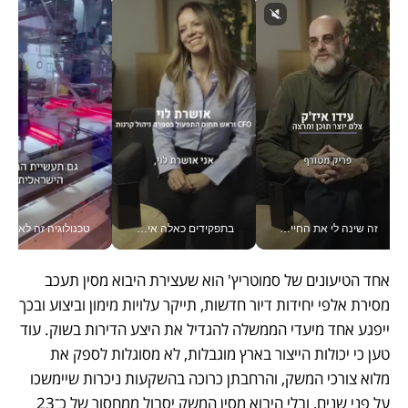
זה שינה לי את החיים: איך עידו איז'ק הופך את הסמארטפון לכלי צילום מקצועי_v
בתפקידים כאלה אי אפשר לחכות: אושרת לוי מניעה השקעות ענק מהטלפון_v
טכנולוגיה זה לא רק בהייטק: גם תעשיי
אחד הטיעונים של סמוטריץ' הוא שעצירת היבוא מסין תעכב 
מסירת אלפי יחידות דיור חדשות, תייקר עלויות מימון וביצוע ובכך 
ייפגע אחד מיעדי הממשלה להגדיל את היצע הדירות בשוק. עוד 
טען כי יכולות הייצור בארץ מוגבלות, לא מסוגלות לספק את 
מלוא צורכי המשק, והרחבתן כרוכה בהשקעות ניכרות שיימשכו 
על פני שנים, ובלי היבוא מסין המשק יסבול ממחסור של כ־23 