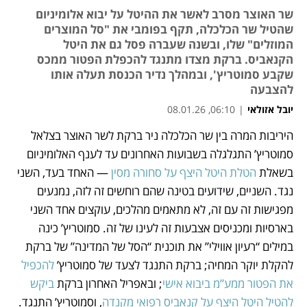
שר האוצר מסרב לאשר את ההיטל על יבוא אלומיניום
שהטיל שר הכלכלה, תקף בפומבי את "סל המוצרים
המוזלים" שלו, ובשנה שעברה פסל גם את היטל
הקנאביס. ברקת מצדו מתנגד להכפלת הפטור ממכס
שקבע סמוטריץ', ובמהלך נדיר הכנסת תעלה אותו
להצבעה
יובל אזולאי
|
06:10, 08.01.26
מאמר קניות
מאמר קניות
היריבות המרה בין שר הכלכלה ניר ברקת לשר האוצר בצלאל 
נפתח בכרטיסייה חדשה
נפתח בכרטיסייה חדשה
נפתח בכרטיסייה חדשה
סמוטריץ’ התגלגלה בשבועות האחרונים עד לענף האלומיניום 
בשאלת 
הטלת היטל היצף על סחורה מסין
 — האחד בעד, השני 
נגד. השניים, שידועים בטינה שהם רוחשים זה לזה, נמנעים 
מפגישות זה עם זה, לא מתאמים מהלכים, עוקצים אחד השני 
בארסיות ומכניסים אצבעות זה לעינו של זה. סמוטריץ’ כינה 
במילים “רעיון אווילי” את תוכנית “הסל של המדינה” של ברקת 
להקלת יוקר המחיה; ברקת התנגד לצעד של סמוטריץ’ 
להכפיל 
את הפטור ממע”מ ביבוא אישי
; ובאפריל האחרון ברקת 
ביקש 
להטיל היטל היצף על קנאביס רפואי מקנדה
, וסמוטריץ’ התנגד. 