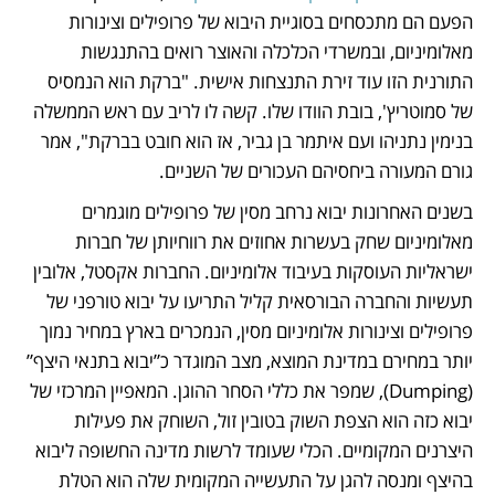
הפעם הם מתכסחים בסוגיית היבוא של פרופילים וצינורות 
מאלומיניום, ובמשרדי הכלכלה והאוצר רואים בהתנגשות 
התורנית הזו עוד זירת התנצחות אישית. "ברקת הוא הנמסיס 
של סמוטריץ', בובת הוודו שלו. קשה לו לריב עם ראש הממשלה 
בנימין נתניהו ועם איתמר בן גביר, אז הוא חובט בברקת", אמר 
גורם המעורה ביחסיהם העכורים של השניים. 
בשנים האחרונות יבוא נרחב מסין של פרופילים מוגמרים 
מאלומיניום שחק בעשרות אחוזים את רווחיותן של חברות 
ישראליות העוסקות בעיבוד אלומיניום. החברות אקסטל, אלובין 
תעשיות והחברה הבורסאית קליל התריעו על יבוא טורפני של 
פרופילים וצינורות אלומיניום מסין, הנמכרים בארץ במחיר נמוך 
יותר במחירם במדינת המוצא, מצב המוגדר כ”יבוא בתנאי היצף” 
(Dumping), שמפר את כללי הסחר ההוגן. המאפיין המרכזי של 
יבוא כזה הוא הצפת השוק בטובין זול, השוחק את פעילות 
היצרנים המקומיים. הכלי שעומד לרשות מדינה החשופה ליבוא 
בהיצף ומנסה להגן על התעשייה המקומית שלה הוא הטלת 