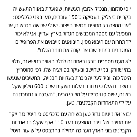
יוסי סולומון, מנכ"ל אלובין תעשיות, שפועלת באזור התעשייה 
בקריית ביאליק ומעסיקה כ־150 עובדים, טען בפני כלכליסט: 
"אני ממצה רק מחצית מכושר הייצור. יש לי שלושה מכבשים, אני 
המפעל עם מספר המכבשים הגדול בארץ ועדיין, אני לא יכול 
להתחרות עם היבוא מסין. היבואנים מייבאים את הפרופילים 
המוגמרים במחיר שבו אני קונה את חומר הגלם". 
לא מעט מספרים נזרקו באחרונה לחלל האוויר בנושא זה, תלוי 
במי שזורק, במי שחישב ובעיקר בפוזיציה שלו. לפי סמוטריץ' 
היטל כזה יוביל לעלייה ניכרת בעלויות הבנייה, ותחשיבים שנעשו 
במשרדו העלו כי מדובר בעלות משקית של כ־600 מיליון שקל 
בשנה, שיוסיפו ויכבידו על משקי הבית. "הערכה זו נתמכת גם 
על ידי התאחדות הקבלנים", טען.
יבואן אלומיניום גדול טען בשיחה עם כלכליסט כי היטל כזה ייקר 
את מחירה של דירה ממוצעת בעד 110 אלף שקל; התאחדות 
הקבלנים בוני הארץ העריכה תחילה בהתבסס על שיעורי היטל 