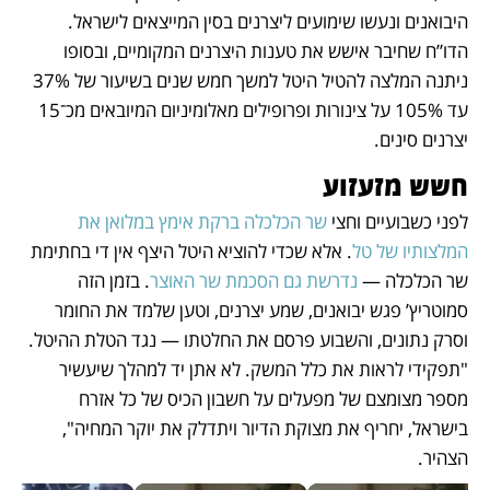
היבואנים ונעשו שימועים ליצרנים בסין המייצאים לישראל. 
הדו”ח שחיבר אישש את טענות היצרנים המקומיים, ובסופו 
ניתנה המלצה להטיל היטל למשך חמש שנים בשיעור של 37% 
עד 105% על צינורות ופרופילים מאלומיניום המיובאים מכ־15 
יצרנים סינים. 
חשש מזעזוע
לפני כשבועיים וחצי 
שר הכלכלה ברקת אימץ במלואן את 
המלצותיו של טל
. אלא שכדי להוציא היטל היצף אין די בחתימת 
שר הכלכלה — 
נדרשת גם הסכמת שר האוצר
. בזמן הזה 
סמוטריץ’ פגש יבואנים, שמע יצרנים, וטען שלמד את החומר 
וסרק נתונים, והשבוע פרסם את החלטתו — נגד הטלת ההיטל. 
"תפקידי לראות את כלל המשק. לא אתן יד למהלך שיעשיר 
מספר מצומצם של מפעלים על חשבון הכיס של כל אזרח 
בישראל, יחריף את מצוקת הדיור ויתדלק את יוקר המחיה", 
הצהיר. 