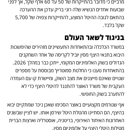
מרביים כי מדובר בהתייקרות של 50 עד 60 אלף שקל, אך לפני 
שבועות אחדים הנשיא שלה רוני בריק עדכן את ההערכה 
בהתאם לגובה ההיטל המוצע, להתייקרות צפויה של 5,700 
שקל בלבד. 
בניגוד לשאר העולם
במשרד הכלכלה ובהתאחדות התעשיינים מזהירים שהימשכות 
היבוא בתנאי היצף מסין יוביל לקריסה של אחד השחקנים 
הגדולים בשוק האלומיניום המקומי, ייתכן כבר במהלך 2026. 
בהתאחדות טענו כי החלטת סמוטריץ’ מבוססת על מספרים 
שגויים שאינם מייצגים את מצב השוק, ומיישרת קו עם העמדה 
העקבית של משרד האוצר להתנגד להיטלי היצף כדי לא 
להתערב בשוק החופשי. 
אף שגורמים מקצועיים באוצר הסכימו שאכן ניכר שמתקיים יבוא 
בהיצף, הם הסתייגו מהטלת היטל שירסן אותו. יש לציין שבשנים 
האחרונות האיחוד האירופי, בריטניה, אוסטרליה וארצות הברית 
מטילות היטלי היצף על אלומיניום מסין. 