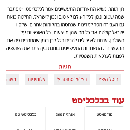
רון תומר, נשיא התאחדות התעשיינים אמר לכלכליסט: “מסתבר 
שמה שטוב ונכון לכל העולם לא טוב ונכון לישראל. החלטה כזאת 
גם מעבירה מסר למדינות שנחסמו במקומות אחרים, שלפיו 
ישראל קולטת את כל מה שהן מייצאות. כל האופציות על 
השולחן. אנחנו לא יכולים להרים דגל לבן בזמן שמחרבים פה את 
התעשייה". התאחדות התעשיינים בוחנת בין היתר את האופציה 
לפנות לערכאות משפטיות.
תגיות
היטל היצף
בצלאל סמוטריץ'
אלומיניום
משרד הא
עוד בכלכליסט
פודקאסט
אנרגיה 360
כלכליסט טק