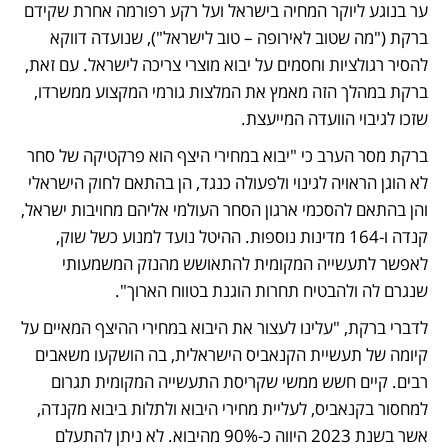
ער בנוגע ליוקר המחיה בישראל ועל רקע רפורמה אחרת שקידם 
ברקת ("מה שטוב לאירופה – טוב לישראל"), שנועדה דווקא 
להסיר רגולציות וחסמים על יבוא מוצרי צריכה לישראל. עם זאת, 
ברקת במהלך הזה מאמץ את המלצות גורמי המקצוע ממשרדו, 
שזכו לגיבוי הוועדה המייעצת.
ברקת מסר הערב כי "יבוא במחירי היצף הוא פרקטיקה של סחר 
לא הוגן הראויה לגינוי ולפעולה כנגד, הן בהתאם לחוק הישראלי 
והן בהתאם להסכמי ארגון הסחר העולמי אליהם מחויבות ישראל, 
קנדה ו-164 מדינות נוספות. ההיטל נועד למנוע כשל שוק, 
לאפשר לתעשייה המקומית להתאושש מהנזק המשמעותי 
שנגרם לה ולהבטיח תחרות הוגנת בטווח הארוך". 
לדברי ברקת, "עלינו לעצור את היבוא במחירי ההיצף המאיים על 
קיומה של תעשיית הקנאביס הישראלית, בה הושקעו משאבים 
רבים. קיים חשש ממשי שקריסת התעשייה המקומית תגרום 
למחסור בקנאביס, לעליית מחירי היבוא ולתלות ביבוא מקנדה, 
אשר בשנת 2023 היווה כ-90% מהיבוא. לא ניתן להתעלם 