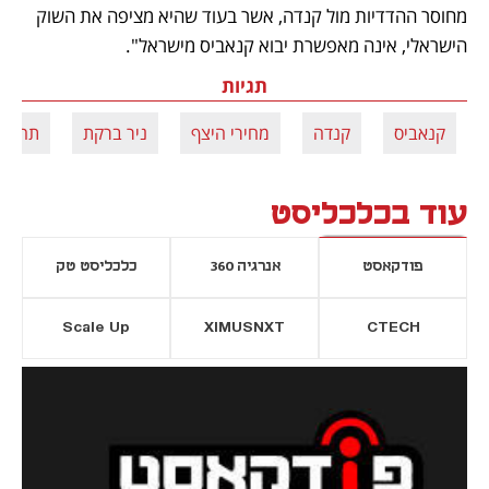
מחוסר ההדדיות מול קנדה, אשר בעוד שהיא מציפה את השוק 
הישראלי, אינה מאפשרת יבוא קנאביס מישראל". 
תגיות
קנאביס
קנדה
מחירי היצף
ניר ברקת
תחרות
עוד בכלכליסט
פודקאסט
אנרגיה 360
כלכליסט טק
Scale Up
XIMUSNXT
CTECH
יסייה חדשה
נפתח בכרטיסייה חדשה