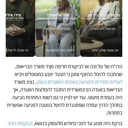
אין שעה שלא התעסקתי במשבר - טל אלכסנדרוביץ’ שגב מנהלת משברים תקשורתיים מכל מקום עם ה- Galaxy Z Fold8 Ultra שלה_v
חינוך הוא המשישמה של החיים שלי - V
זה שינה לי את החיים: 
הדו"ח של טל זכה אז לביקורת חריפה מצד משרד הבריאות, 
שהתנגד להיטל ההיצף וטען כי הצעד יפגע במטופלים ויביא 
לעליית מחירים ולפגיעה באיכות המוצרים בשוק
. נציג משרד 
הבריאות בוועדה הבינמשרדית התנגד להמלצות הוועדה, אך 
היה בעמדת מיעוט. עוד יש לציין כי גם רשות התחרות הביעה 
במהלך הדרך עמדה שמתנגדת להיטל בטענה לפגיעה אפשרית 
בתחרות. 
ברקת היה מנוע עד לפני כחודש מלעסוק בנושא, 
בעקבות ניגוד 