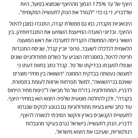
היצף של עד 175% הנמוך מההיצף שנמצא בפועל, היות 
שלדבריו, די בו כדי "לנטרל את הנזק לתעשייה המקומית".
היבואניות מקנדה, כמו גם ממשלת קנדה, התנגדו כמובן להיטל 
ההיצף. ובדיוני הוועדה המייעצת השמיעו את התנגדויותיהן. בין 
השאר גייסה הממשלה הקנדית למערכה את ראש המועצה 
הלאומית לכלכלה לשעבר, פרופ' יוג'ין קנדל, שניסח התנגדות 
חריפה להיטל, במסגרתה הצביע על כשלים מתודולוגיים שונים 
שנפלו לטענתו בבדיקתו של טל. קנדל כתב בחוות דעתו כי 
למעשה נעשתה בבדקית הממונה "השוואה בין מחירי מוצרים 
שאינם בני־השוואה", למשל תפרחות ארוזות לעומת בתפזורת. 
לדבריו, המתודולוגיה בדו"ח של טל מביאה ל"ניפוח מחיר הייחוס 
בקנדה", ולכן להחלטה מוטעית שלפיה היצוא הוא במחירי היצף. 
עוד כתב שיש בעיות מתודולוגיות גם בנוגע לנזקים שנגרמו 
לתעשיית הקנאביס בארץ והקשר הסיבתי לכאורה להיצף. 
לדבריו, הנזק לתעשייה בישראל נגרם בעיקר מהגבלות 
רגולטוריות, שעיכבו את היצוא מישראל. 