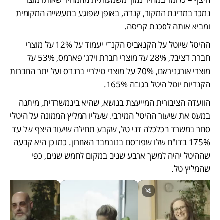
נמכר במדינת המקור, קנדה, באופן שפוגע בתעשייה המקומית 
ומביא אותה לסכנת קריסה. 
ההיטל שיוטל על הקנאביס הקנדי יעמוד על 12% על מוצרי 
חברת דציבל, 28% על מוצרי חברת וילג' פארמס, 53% על 
מוצרי אורגניראם, 70% על מוצרי טילריי ברנדס ועל יתר החברות 
הקנדיות יוטל היטל בגובה 165%. 
הוועדה הציבורית המייעצת בנושא, שהיא בינמשרדית, מיתנה 
במעט את שיעור ההיטל המירבי, שעליו המליץ הממונה על היטלי 
סחר במשרד הכלכלה דני טל, שקבע תחילה שיעור היצף של עד 
175% בדו"ח שלו שפורסם בנובמבר האחרון. כמו כן היא קבעה 
שההיטל יהיה למשך ארבע שנים במקום לחמש שנים, כפי 
שהמליץ טל. 