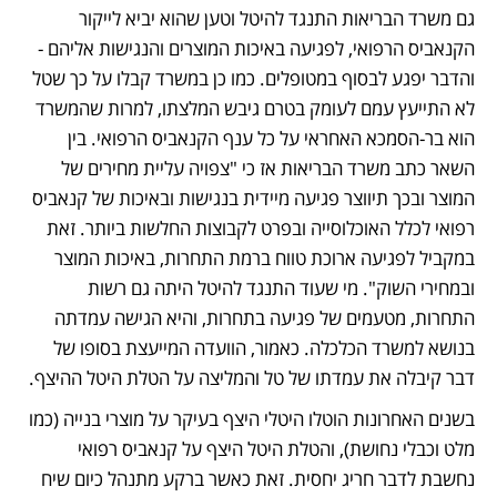
גם משרד הבריאות התנגד להיטל וטען שהוא יביא לייקור 
הקנאביס הרפואי, לפגיעה באיכות המוצרים והנגישות אליהם - 
והדבר יפגע לבסוף במטופלים. כמו כן במשרד קבלו על כך שטל 
לא התייעץ עמם לעומק בטרם גיבש המלצתו, למרות שהמשרד 
הוא בר-הסמכא האחראי על כל ענף הקנאביס הרפואי. בין 
השאר כתב משרד הבריאות אז כי "צפויה עליית מחירים של 
המוצר ובכך תיווצר פגיעה מיידית בנגישות ובאיכות של קנאביס 
רפואי לכלל האוכלוסייה ובפרט לקבוצות החלשות ביותר. זאת 
במקביל לפגיעה ארוכת טווח ברמת התחרות, באיכות המוצר 
ובמחירי השוק". מי שעוד התנגד להיטל היתה גם רשות 
התחרות, מטעמים של פגיעה בתחרות, והיא הגישה עמדתה 
בנושא למשרד הכלכלה. כאמור, הוועדה המייעצת בסופו של 
דבר קיבלה את עמדתו של טל והמליצה על הטלת היטל ההיצף. 
בשנים האחרונות הוטלו היטלי היצף בעיקר על מוצרי בנייה (כמו 
מלט וכבלי נחושת), והטלת היטל היצף על קנאביס רפואי 
נחשבת לדבר חריג יחסית. זאת כאשר ברקע מתנהל כיום שיח 