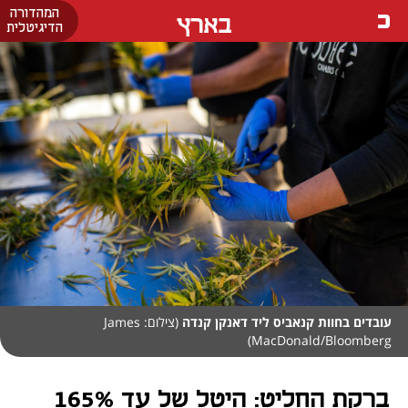
המהדורה
בארץ
הדיגיטלית
עובדים בחוות קנאביס ליד דאנקן קנדה
(צילום: James
MacDonald/Bloomberg)
ברקת החליט: היטל של עד 165%