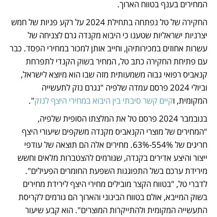
המחירים בענף בטווח הארוך. 
החקירה של טל נפתחה בתחילת 2024 על רקע פניות של חמש 
יצרניות ישראליות שטענו כי היבוא מקנדה גרם לצניחה של 
עשרות אחוזים במכירותיהן, וחייב אותן למכור במחירי הפסד. כבר 
עם פתיחת החקירה כתב טל, המחיר בשוק הקנדי לתפרחת 
קנאביס רפואי גבוה משמעותית מזה שבו הוא מיוצא לישראל, 
וביולי 2024 פרסם עמדה שלפיה "נגרם נזק לתעשייה 
המקומית, ו
קיים קשר סיבתי בין היבוא במחירי היצף לנזק
". 
בנובמבר 2024 פרסם טל את המלצתו הסופית שלפיה, 
"המחירים של מוצרי הקנאביס מקנדה משקפים שיעורי היצף 
חריגים של 554%-63%. מחירים אלה הם תוצאה של עודפי 
ייצור והיצע אדירים בקנדה, שגורמים להצטברות מלאים וחשש 
מירידת ערכם בשל התפוגגות השפעת החומרים הפעילים". 
לדברי טל, "בטווח הקצר מובילים מחירי היצף לירידת מחירים 
בשוק המייבא, אולם בטווח הבינוני והארוך הם גורמים לקריסת 
התעשייה המקומית ולהתייקרות המוצרים". הוא קבע שיעור 