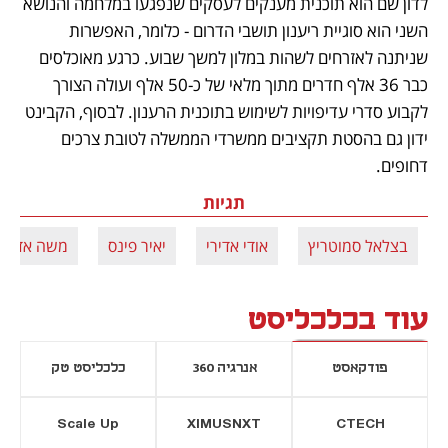
לדון שם הוא תוכנית מענקים לעסקים שנפגעו במלחמה והנושא 
השני הוא סוגיית ריענון תושבי הדרום - כלומר, האפשרות 
שניתנה לאזרחים לשהות במלון למשך שבוע. כרגע מאוכלסים 
כבר 36 אלף חדרים מתוך מלאי של כ-50 אלף ועולה הצורך 
לקבוע סדרי עדיפויות לשימוש בתוכנית הרענון. לבסוף, הקבינט 
ידון גם בהסטת תקציבים ממשרדי הממשלה לטובת צרכים 
דחופים.
תגיות
בצלאל סמוטריץ
אודי אדירי
יאיר פינס
משה אדרי
עוד בכלכליסט
פודקאסט
אנרגיה 360
כלכליסט טק
Scale Up
XIMUSNXT
CTECH