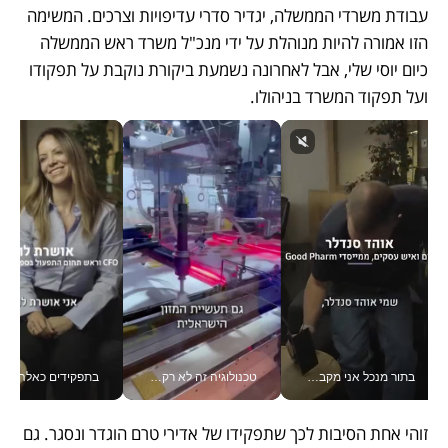
עבודת משרדי הממשלה, יגדיר סדרי עדיפויות וצרכים. המשימה 
הזו אמורה להיות מנוהלת על ידי מנכ"ל משרד ראש הממשלה 
כיום יוסי שלי, אבל לאחרונה נשמעת ביקורת נוקבת על תפקודו 
ועל תפקוד המשרד בניהולו.
בתור מנכל אני מקבל מאות החלטות ביום, וה- Galaxy Z Fold8 Ultra עוזר לי לחתוך אותן מהר יותר_v
טכנולוגיה זה לא רק בהייטק: גם תעשיית המזון הישראלית מאמצת כלי AI, אוטומציה וניתוח דאטה בזמן אמת
בתפקידים כאלה אי אפשר לח
זוהי אחת הסיבות לכך שתפקידו של אדירי טרם הוגדר ונסגר. גם 