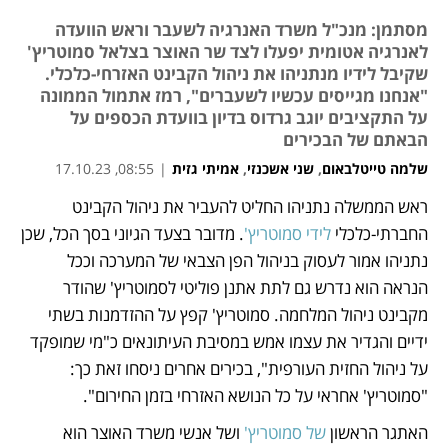
מסתמן: מנכ"ל משרד האנרגיה לשעבר וראש הוועדה
לאנרגיה אטומית יפעלו לצד שר האוצר בצלאל סמוטריץ'
שקיבל לידיו מנתניהו את ניהול הקבינט האזרחי-כלכלי.
"אנחנו מגייסים עכשיו לשעברים", רמז אתמול הממונה
על התקציבים יוגב גרדוס בדיון בוועדת הכספים על
הבאתם של הבכירים
שלמה טייטלבאום
,
שני אשכנזי
,
אמיתי גזית
|
08:55, 17.10.23
ראש הממשלה נתניהו החליט להעביר את ניהול הקבינט 
נפתח בכרטיסייה חדשה
נפתח בכרטיסייה חדשה
החברתי-כלכלי 
לידי סמוטריץ'
. מדובר בצעד הגיוני בסך הכל, שכן 
נתניהו אמור לעסוק בניהול הפן הצבאי של המערכה וככל 
הנראה הוא נדרש גם לתת אתנן פוליטי לסמוטריץ' שהודר 
מקבינט ניהול המלחמה. סמוטריץ' קפץ על ההזדמנות בשתי 
ידיים והגדיר את עצמו אמש במסיבת העיתונאים כ"מי שמופקד 
על ניהול החזית העורפית", בכירים אחרים ניסחו זאת כך: 
"סמוטריץ' אחראי על כל הנושא האזרחי בזמן החירום". 
האתגר הראשון
 של סמוטריץ'
 ושל אנשי משרד האוצר הוא 