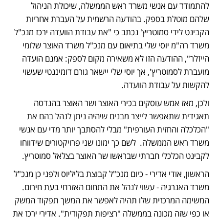
להתמודד עם אנשי משרד ראש הממשלה, שיכולת הניהול 
שלהם מוטלת בספק. בהודעה הרשמית על העברת אחריות 
הקבינט לידי סמוטריץ' נכתב כי "את עבודת הוועדה ירכז מנכ"ל 
משרד רה"מ יוסי שלי בתיאום עם מנכ"ל משרד האוצר שלומי 
הייזלר", ההודעה הזו לא משאירה מקום לספק: אמנם הועדה 
מועברת לסמוטריץ', אך יוסי שלי יישאר גורם דומיננטי שעשוי 
להקשות על עבודת הוועדה.
ולכן, מאז אמש עוסקים בכירי האוצר ושר האוצר בהנדסה 
תאגידית שתאפשר לייצר מבנים שיהיה ניתן לנהל בהם את 
"הכלכלה והחזית העורפית" מבלי להסתבך יותר מדי עם אנשי 
משרד ראש הממשלה.  לשם כך ימונו שני פרויקטורים שידווחו 
לקבינט הכלכלי חברתי שבראשו שר האוצר בצלאל סמוטריץ.
הראשון, אודי אדירי - כיום מנכ"ל קבוצת בליליוס ולפני כן מנכ"ל 
משרד האנרגיה - עשוי לנהל את התחום האזרחי בעת חירום. 
המשימה המרכזית שלו תהיה לאפשר את המשך תפקוד המשק 
או כפי שזה מכונה בממשלה "רציפות תפקודית". אדירי ירכז את 