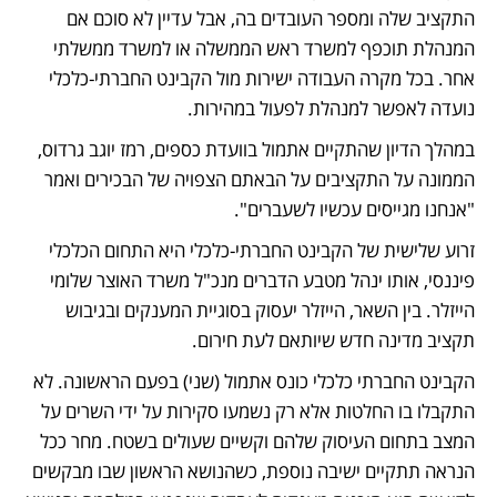
התקציב שלה ומספר העובדים בה, אבל עדיין לא סוכם אם 
המנהלת תוכפף למשרד ראש הממשלה או למשרד ממשלתי 
אחר. בכל מקרה העבודה ישירות מול הקבינט החברתי-כלכלי 
נועדה לאפשר למנהלת לפעול במהירות. 
במהלך הדיון שהתקיים אתמול בוועדת כספים, רמז יוגב גרדוס, 
הממונה על התקציבים על הבאתם הצפויה של הבכירים ואמר 
"אנחנו מגייסים עכשיו לשעברים".
זרוע שלישית של הקבינט החברתי-כלכלי היא התחום הכלכלי 
פיננסי, אותו ינהל מטבע הדברים מנכ"ל משרד האוצר שלומי 
הייזלר. בין השאר, הייזלר יעסוק בסוגיית המענקים ובגיבוש 
תקציב מדינה חדש שיותאם לעת חירום.
הקבינט החברתי כלכלי כונס אתמול (שני) בפעם הראשונה. לא 
התקבלו בו החלטות אלא רק נשמעו סקירות על ידי השרים על 
המצב בתחום העיסוק שלהם וקשיים שעולים בשטח. מחר ככל 
הנראה תתקיים ישיבה נוספת, כשהנושא הראשון שבו מבקשים 