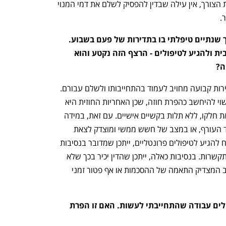
העורף בכל הנוגע לאפשרות להתמגן בעת הצורך, אין עילה שבדין להפסיק לשלם את דמי המנוי 
. 
אני מטפל, והיה לי לקוח קבוע שבמשך שנתיים טיפלתי בו בתדירות של פעם בשבוע. 
בגלל המלחמה, הוא חושש לצאת מהבית ולהגיע לטיפולים - הרצף הזה נקטע והוא 
ה?
ככלל, לקוח שהתחייב לקבל טיפולים בתדירות קבועה מחויב לעמוד בהתחייבותו ולשלם עבורם. 
לדברי עו"ד דורון, "אי-קיום התחייבות זו עשוי להיחשב כהפרת חוזה, שכן האחריות החוזית היא 
בדרך כלל מוחלטת - כל צד מחויב לקיים את חלקו, ללא תלות בקשיים אישיים. עם זאת, במידה 
נפתח בכרטיסייה חדשה
נפתח בכרטיסייה חדשה
ומקום הטיפולים אינו עומד בהנחיות פיקוד העורף, או במצב של חשש ממשי ומוצדק לצאת 
מהבית עקב המלחמה, אשר מונע מהלקוח להגיע לטיפולים פרונטליים, ייתכן שמדובר בנסיבות 
חריגות המשנות באופן יסודי את תנאי ההתקשרות. בנסיבות כאלה, ייתכן שהדין יכיר בכך שלא 
מדובר בהפרה רגילה של חוזה, אלא במצב המצדיק התאמה של ההסכמות או אף פטור זמני 
התגייסתי למילואים ואני לא יכול להשלים עבודה שהתחייבתי לעשות. האם זו הפרת 
ענף במתח גבוה
מדברים כלכלה, עסקים ומה שב