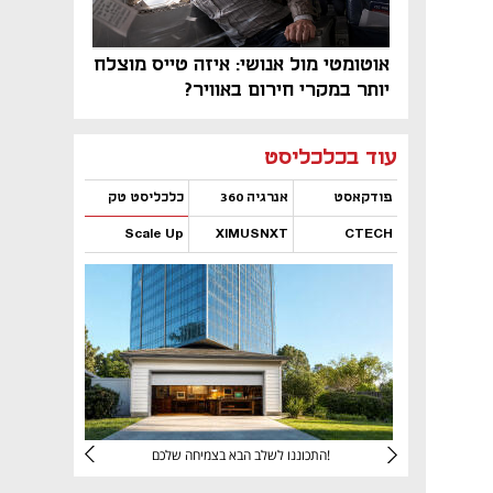
אוטומטי מול אנושי: איזה טייס מוצלח
יותר במקרי חירום באוויר?
נפתח בכרטיסייה חדשה
נפתח בכרטיסייה חדשה
נפתח בכרטיסייה חדשה
נפתח בכרטיסייה חדשה
נפתח בכרטיסייה חדשה
נפתח בכרטיסייה חדשה
עוד בכלכליסט
פודקאסט
אנרגיה 360
כלכליסט טק
Scale Up
XIMUSNXT
CTECH
נפתח בכרטיסייה חדשה
נפתח בכרטיסייה חדשה
נפתח בכרטיסייה חדשה
נפתח בכרטיסייה חדשה
יניהם
התכוננו לשלב הבא בצמיחה שלכם!