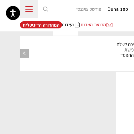
Duns 100
פורטל פיננסי
נפתח בכרטיסייה חדשה
הדואר האדום
ועידות
המהדורה הדיגיטלית
יכה לשלם
כישת
BASE: ההפסד
הרבעוני זינק ל-76