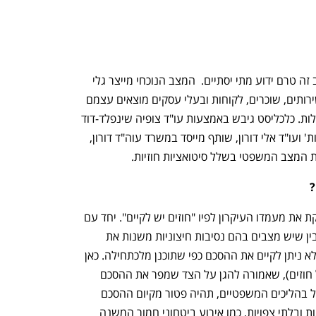
מבצע "שאגת הארי" עדיין מתנהל, ובשלב זה טרם ידוע מתי יסתיים.  המצב הנוכחי מייצר גלי 
הדף של ממש בכלכלה המקומית ונותני שירותים, שוכרים, לקוחות ובעלי עסקים מוצאים עצמם 
לא פעם נאלצים להפר חוזה או לבקש הקלות. כלכליסט גיבש באמצעות עו"ד צופיה שינפלד-דוד 
ממחלקת הליטיגציה במשרד נגבי כהן ושות' ועו"ד אלי דורון, שותף מייסד במשרד עוה"ד דורון, 
את המצב המשפטי בשלל סיטואציות חוזיות. 
 
הפסיקה העדכנית בשנים האחרונות מחזקת את מעמדו העיקרון לפיו "חוזים יש לקיים". יחד עם 
זאת,  מסביר עו"ד דורון, "החוק בהחלט מבין שיש מצבים בהם נסיבות חיצוניות משנות את 
המציאות באופן מהותי ומביאות לידי כך שלא ניתן לקיים את ההסכם כפי שתוכנן מלכתחילה. כאן 
נכנסת לתמונה "דוקטרינת הסיכול" (סיכול חוזים), שאמורה להגן על הצד שמפר את ההסכם 
במידה והוא נתבע. אם הטענה הזו תתקבל בהליכים המשפטיים, תהיה פטור מקיום ההסכם 
ומתשלום פיצויים לצד השני. נסיבות חריגות ובלתי צפויות, כמו אירוע ביטחוני חמור המשנה 