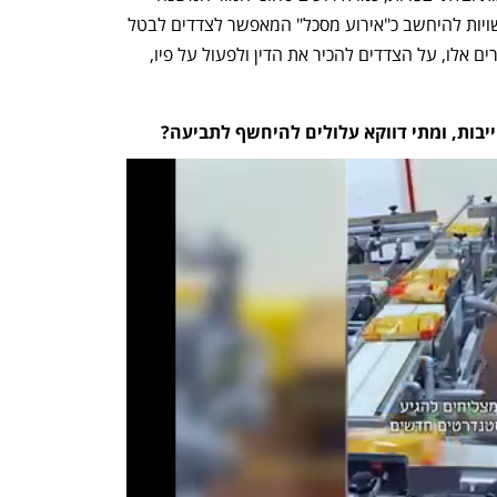
באופן יסודי את מהות היחסים החוזיים, עשויות להיחשב כ"אירוע מסכל" המאפשר לצדדים לבטל 
את החוזה או לחלק את הנזק, אך גם במקרים אלו, על הצדדים להכיר את הדין ולפעול על פיו, 
יבות, ומתי דווקא עלולים להיחשף לתביעה?