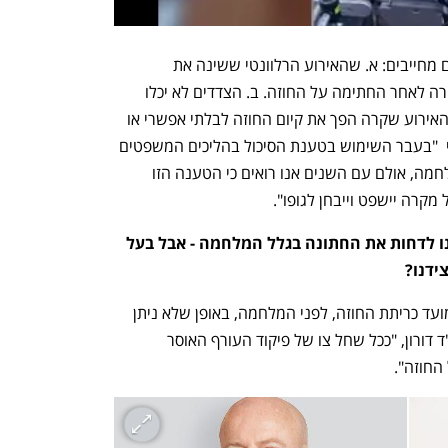
טענת סיכול צריכה לעמוד בשלושה תנאים מחייבים: א. שהאירוע הרלוונטי ששינה את 
המציאות (למשל, מועד פרוץ המלחמה) קרה לאחר החתימה על החוזה. ב. הצדדים לא יכלו 
לצפות את האירוע בעת כריתת החוזה. ג. האירוע שקרה הפך את קיום החוזה לבלתי אפשרי או 
שונה באופן יסודי. עו"ד אלי דורון מסביר כי  "בעבר השימוש בטענת הסיכול בהליכים המשפטים 
בישראל היה נדיר מאוד, בפרט בענייני מלחמה, אולם עם השנים אנו רואים כי הטענה הזו 
ל מקרה יישפט וייבחן לגופו". 
אנחנו זוג שעומד להתחתן בקרוב, רצינו לדחות את החתונה בגלל המלחמה - אבל בעל 
ידנו? 
על מנת להפר את החוזה, יש לשים לב למועד כריתת החוזה, לפני המלחמה, באופן שלא ניתן 
היה לצפותה, ולמועד החתונה.  לדברי עו"ד דורון, "ככל שחל צו של פיקוד העורף האוסר 
 החוזה".