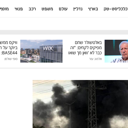
כלכליסט-טק
בארץ
נדל"ן
עולם
משפט
רכב
פנאי
מוסף
באלטשולר שחם
וויקס ממש
מפיקים לקחים: "זה
ביוקר על ר
כבר לא 'וואן מן' שואו
44
של גילעד"
אלמוג עזר
סופי שולמן
מיליון דולר