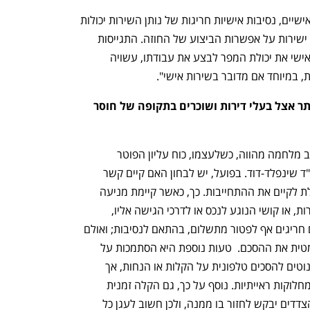
לדברי עו"ד דורון, "בחוזים למתן שירותים אישיים, נסיבות אישיות חריגות של נותן השירות יכולות 
להיחשב כאירוע מסכל, שכן הם משפיעים ישירות על אפשרות הביצוע של החוזה. התגייסות 
למילואים בשל המלחמה, המונעת באופן אישי את יכולת המפר לבצע את עבודתו, עשויה 
 במיוחד אם מדובר בשירות אישי". 
מהן הטעויות המשפטיות הנפוצות ביותר אצל בעלי דירות ושוכרים בתקופה של חוסר 
אחת הטעויות הנפוצות היא ההנחה שמצב מלחמה מהווה, כשלעצמו, כוח עליון הפוטר 
אוטומטית מקיום חיובים חוזיים, אומרת עו"ד שינפלד-דוד. בפועל, יש לבחון האם קיים קשר 
קונקרטי בין המצב הביטחוני לבין אי היכולת לקיים את ההתחייבות. כך, כאשר קיימת מניעה 
ממשית להשתמש במושכר למטרת השכירות, או קושי הנוגע לנכס או לדרכי הגישה אליו, 
עשויות להתעורר טענות להקלה ובמקרים חריגים אף לפטור מתשלום, בהתאם לנסיבות; ואולם 
ככלל, עצם מצב החירום אינו מבטל אוטומטית את ההסכם.  טעות נוספת היא הסתמכות על 
הסכמות בעל פה. בתקופות חירום צדדים נוטים להסכים טלפונית על הקלות או הנחות, אך 
בהיעדר תיעוד בכתב מתעוררות בהמשך מחלוקות ראייתיות. נוסף על כך, גם הקלה זמנית 
שניתנה עלולה לעורר מחלוקת אם אחד הצדדים יבקש לחזור בו ממנה, ולכן חשוב לעגן כל 