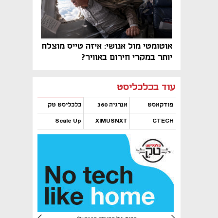
אוטומטי מול אנושי: איזה טייס מוצלח
יותר במקרי חירום באוויר?
נפתח בכרטיסייה חדשה
נפתח בכרטיסייה חדשה
נפתח בכרטיסייה חדשה
נפתח בכרטיסייה חדשה
נפתח בכרטיסייה חדשה
נפתח בכרטיסייה חדשה
עוד בכלכליסט
פודקאסט
אנרגיה 360
כלכליסט טק
Scale Up
XIMUSNXT
CTECH
נפתח בכרטיסייה חדשה
נפתח בכרטיסייה חדשה
נפתח בכרטיסייה חדשה
נפתח בכרטיסייה חדשה