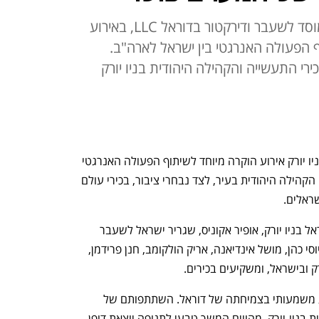
את הדברים אמר יוסי כהן, ראש המוסד לשעבר ודירקטור בדוראל LLC, באירוע
ף הפעולה האנרגטי בין ישראל לארה"ב.
קבוצת דוראל אנרגיה ערכה אמש (שני) בניו יורק אירוע הוקרה מיוחד לשיתוף הפעולה האנרגטי 
בין ישראל וארה"ב. באירוע התארחו ראשי הקהילה היהודית בעיר, לצד נבחרי ציבור, בכירי עולם 
ראלים. 
לקחו חלק באירוע הקונסול הכללי של ישראל בניו יורק, אופיר אקוניס, שגריר ישראל לשעבר 
באו"ם, גלעד ארדן, ראש המוסד לשעבר, יוסי כהן, מושל אינדיאנה, אריק הולקומב, חנן פרידמן, 
ק ובישראל, ומשקיעים בכירים. 
יוני חנציס, מנכ"ל קבוצת דוראל: "זהו רגע משמעותי בצמיחתה של דוראל. השתתפותם של 
בכירי התעשייה העולמית והקהילה היהודית בניו-יורק, מהווים המשך טבעי לתנופה יוצאת דופן 