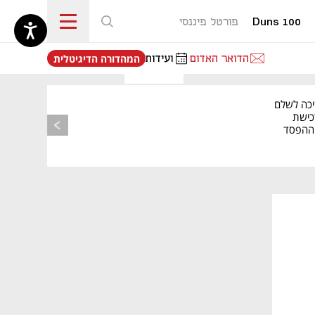
Duns 100
פורטל פיננסי
נפתח בכרטיסייה חדשה
הדואר האדום
ועידות
המהדורה הדיגיטלית
יכה לשלם
כישת
BASE: ההפסד
הרבעוני זינק ל-76