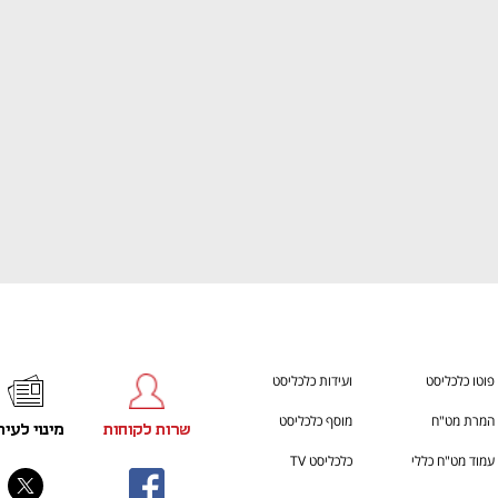
h – the gateway to Tech
You're NXT
פוטו כלכליסט
ועידות כלכליסט
המרת מט"ח
מוסף כלכליסט
שרות לקוחות
מינוי לעית
עמוד מט"ח כללי
כלכליסט TV