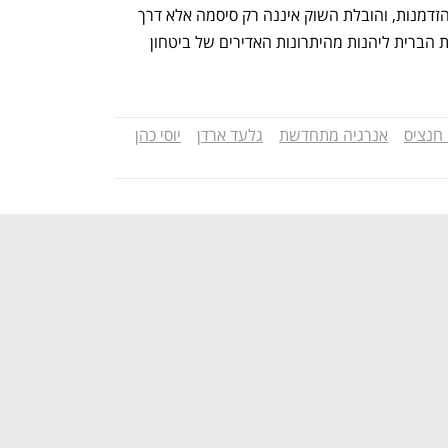
"בדוראל, כל אתגר נבחן דרך פריזמה של הזדמנות, והובלת השוק איננה רק סיסמה אלא דרך 
פעולה שמטרתה לאפשר לישראל ולארצות הברית ליהנות מהיתרונות האדירים של ביטחון 
י חנציס
אנרגיה מתחדשת
גלעד ארדן
יוסי כהן