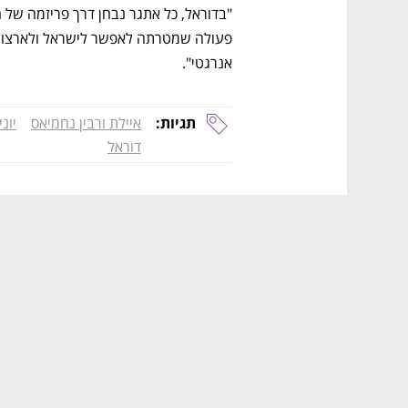
אנרגטי".
תגיות:
איילת ורבין נחמיאס
יונ
דוראל