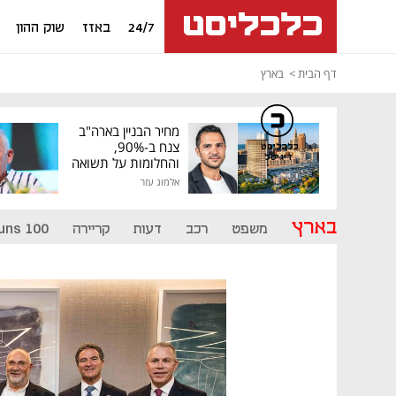
24/7
באזז
שוק ההון
דף הבית
בארץ
מחיר הבניין בארה"ב
צנח ב-90%,
כלכליסט
דיגיטל
והחלומות על תשואה
גבוהה התנפצו
אלמוג עזר
בארץ
משפט
רכב
דעות
קריירה
uns 100