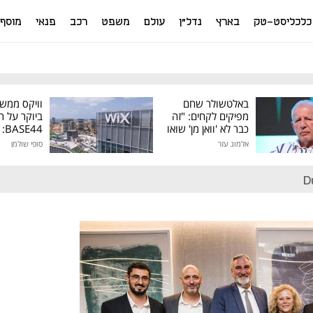
כלכליסט-טק
בארץ
נדל"ן
עולם
משפט
רכב
פנאי
מוסף
באלטשולר שחם
וויקס ממש
מפיקים לקחים: "זה
ביוקר על ר
כבר לא 'וואן מן' שואו
44
של גילעד"
אלמוג עזר
סופי שולמן
מיליון דולר
D