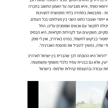
של דוראל בשוק האמריקאי, הישראלי והאירופאי כאחד, והיא מצביעה על האמון החשוב בחברה 
שלנו. הצמיחה של דוראל - בכל הטריטוריות - מתבטאת בחתירה בלתי מתפשרת למצוינות 
עסקית, אבל היא נשענת קודם כל על דנ״א ייחודי שעובר כחוט השני בין פעילותנו בכל העולם. 
דנ״א שבבסיסו ההון האנושי של דוראל. היכולת לתקשר עם אנשים שסומכים עלינו, החל 
מהבנקים הגדולים בעולם, דרך שותפים עסקיים, משקיעים ועד לקהילות חקלאיות, היא הבסיס 
להצלחה עסקית. אנו חווים שינוי מגמה היסטורי בביקוש לחשמל, בפרט בארה״ב, ואין לי ספק 
די שלה, נמשיך להוביל את מהפכת האנרגיה".  
גלעד ארדן, לשעבר שגריר ישראל באו"ם: "דוראל היא ההוכחה לכך שהברית בין ישראל לארה״ב 
לא נבנית רק בשדה הקרב או בחדרי המודיעין, אלא גם בבניית עתיד כלכלי משותף ומשמעותי, 
שמתחיל בשדות הסולאריים, ביצירת מקומות עבודה ובהעצמת קהילות שלמות- בישראל 