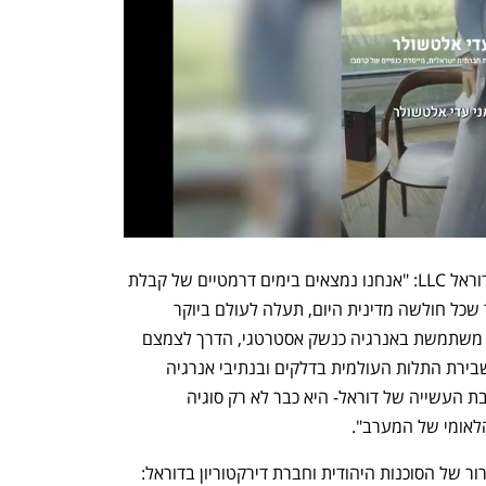
יוסי כהן, ראש המוסד לשעבר ודירקטור בדוראל LLC: "אנחנו נמצאים בימים דרמטיים של קבלת 
החלטות על עתיד המערב. כעת כבר ברור שכל חולשה מדינית היום, תעלה לעולם ביוקר 
בטחוני וכלכלי מחר. במציאות שבה איראן משתמשת באנרגיה כנשק אסטרטגי, הדרך לצמצם 
את כוחם של משטרים קיצוניים עוברת בשבירת התלות העולמית בדלקים ובנתיבי אנרגיה 
פגיעים. זו הסיבה שאנרגיה מתחדשת- ליבת העשייה של דוראל- היא כבר לא רק סוגיה 
לאומי של המערב". 
איילת ורבין- נחמיאס, יו"ר הקרן לנפגעי טרור של הסוכנות היהודית וחברת דירקטוריון בדוראל: 