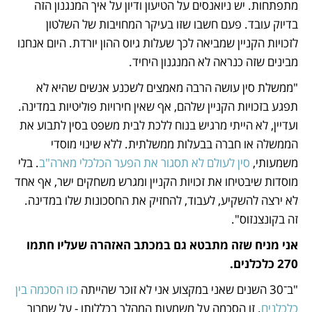
מתפתחות. יש ניואנסים על הטיעון ודיון על איך המנגנון הזה 
בדיוק עובד. פעם חשבו שזו בעיקר המחויבות של השלטון 
לזכויות הקניין שמביאה לכך שעלות גיוס ההון יורדת. היום אנחנו 
מבינים שזה כנראה לא המנגנון היחיד.
"ממשלת סין עושה הרבה מאמצים לשכנע אנשים שהיא לא 
תפגע בזכויות הקניין שלהם, אף שאין חירויות פוליטיות במדינה. 
ועדיין, לא הייתי מרגיש בנוח ללכת לבית משפט בסין לתבוע את 
הממשלה או חברה בבעלות ממשלתית. ללא שינוי מוסדי 
משמעותי, 
סין לעולם לא תסגור את הפער הכלכלי מארה"ב
. בלי 
מוסדות שיבטיחו את זכויות הקניין ומגרש משחקים ישר, אף אחד 
לא ירצה להשקיע, לעבוד, להחזיק את החסכונות שלו במדינה. 
זה בקונצנזוס".
אני מניח שזה מתבטא גם במכתב האזהרה שעליו חתמו 
270 כלכלנים.
"ב־30 השנים שאני במקצוע אני לא זוכר שהייתה 
כזו הסכמה בין 
כלכלנים
. זו הסכמה על משמעות המהלך בכללותו - על שחרור 