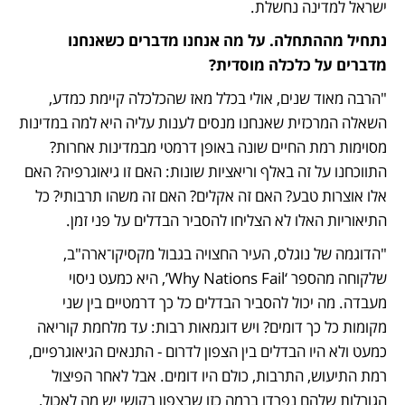
ישראל למדינה נחשלת.
נתחיל מההתחלה. על מה אנחנו מדברים כשאנחנו 
מדברים על כלכלה מוסדית?
"הרבה מאוד שנים, אולי בכלל מאז שהכלכלה קיימת כמדע, 
השאלה המרכזית שאנחנו מנסים לענות עליה היא למה במדינות 
מסוימות רמת החיים שונה באופן דרמטי מבמדינות אחרות? 
התווכחנו על זה באלף וריאציות שונות: האם זו גיאוגרפיה? האם 
אלו אוצרות טבע? האם זה אקלים? האם זה משהו תרבותי? כל 
התיאוריות האלו לא הצליחו להסביר הבדלים על פני זמן.
"הדוגמה של נוגלס, העיר החצויה בגבול מקסיקו־ארה"ב, 
שלקוחה מהספר ‘Why Nations Fail’, היא כמעט ניסוי 
מעבדה. מה יכול להסביר הבדלים כל כך דרמטיים בין שני 
מקומות כל כך דומים? ויש דוגמאות רבות: עד מלחמת קוריאה 
כמעט ולא היו הבדלים בין הצפון לדרום - התנאים הגיאוגרפיים, 
רמת התיעוש, התרבות, כולם היו דומים. אבל לאחר הפיצול 
הגורלות שלהם נפרדו ברמה כזו שבצפון בקושי יש מה לאכול, 