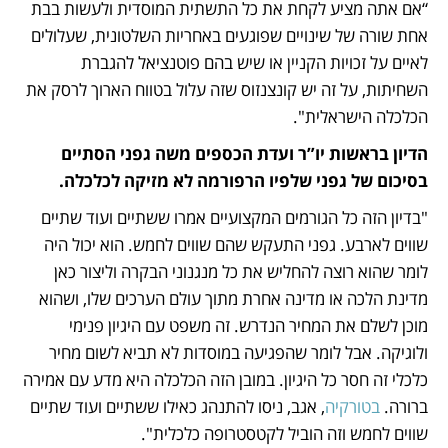
“אם אתה מציע לקחת את כל התשתית המוסדית ולעשות בבת 
אחת שורה של שינויים שפוגעים באחריות השלטונית, שעלולים 
לאיים על זכויות הקניין או שיש בהם פוטנציאל להגברת 
השחיתות, על זה יש קונצנזוס שזה עלול בטווח הארוך לרסק את 
הכלכלה הישראלית".
הדיון בראשות יו”ר ועדת הכספים משה גפני הסתיים 
בסיכום של גפני שלפיו הרפורמה לא מזיקה לכלכלה.
"בדיון הזה כל הגורמים המקצועיים אמרו ששתיים ועוד שתיים 
שווים לארבע. גפני התעקש שהם שווים לחמש. הוא יכול היה 
לומר שהוא רוצה להחליש את כל מנגנוני הבקרה וליצור כאן 
מדינת הלכה או מדינה אחרת מתוך עולם הערכים שלו, ושהוא 
מוכן לשלם את המחיר הנדרש. זה משפט עם היגיון פנימי 
ולוגיקה. אבל לומר שהפגיעה במוסדות לא תביא לשום מחיר 
כלכלי זה חסר כל היגיון. במובן הזה הכלכלה היא מדע עם אמירה 
ברורה.
 בטורקיה
, אגב, ניסו להתנהג כאילו ששתיים ועוד שתיים 
שווים לחמש וזה הוביל לקטסטרופה כלכלית".