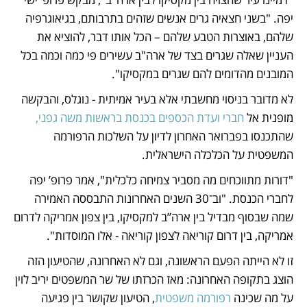
יפה. "בשני חצאיה גרים אנשים שזהים בתרבותם, בגיאוגרפיה 
שלהם, באוצרות הטבע שלהם – הכל אותו דבר, להוציא את 
העניין שאלה שגרים בצד של ארה"ב עשירים פי כמה וכמה בכל 
המובנים מהדומים להם שגרים במקסיקו".
לא מדובר בניסוי מחשבתי אלא בעיר אמיתית - נוגלס, והבקשה 
מופנית אל 
חברי ועדת הכספים בכנסת בראשות משה גפני,
שהתכנסו בפברואר האחרון לדיון על השלכות הרפורמה 
המשפטית על הכלכלה הישראלית.
"דורות מתווכחים מה מסביר צמיחה כלכלית", אמר פרופ’ יפה 
לחברי הכנסת. "וב־30 השנים האחרונות התבססה האמירה 
שמה שבסוף מבדיל בין ארה”ב למקסיקו, בין צפון אמריקה לדרום 
אמריקה, בין דרום קוריאה לצפון קוריאה - אלו המוסדות".
זו לא הייתה הפעם הראשונה, וגם לא האחרונה, שהטיעון הזה 
הוצג בתקופה האחרונה: מאז הכרזתו של שר המשפטים יריב לוין 
על מה שכינה 
רפורמה משפטית
, הטיעון שקושר בין פגיעה 