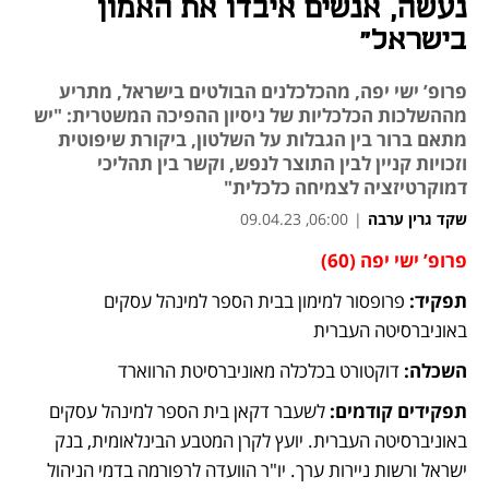
נעשה, אנשים איבדו את האמון
בישראל"
פרופ’ ישי יפה, מהכלכלנים הבולטים בישראל, מתריע
מההשלכות הכלכליות של ניסיון ההפיכה המשטרית: "יש
מתאם ברור בין הגבלות על השלטון, ביקורת שיפוטית
וזכויות קניין לבין התוצר לנפש, וקשר בין תהליכי
דמוקרטיזציה לצמיחה כלכלית"
שקד גרין ערבה
|
06:00, 09.04.23
פרופ’ ישי יפה (60)
נפתח בכרטיסייה חדשה
נפתח בכרטיסייה חדשה
נפתח בכרטיסייה חדשה
נפתח בכרטיסייה חדשה
נפתח בכרטיסייה חדשה
נפתח בכרטיסייה חדשה
נפתח בכרטיסייה חדשה
נפתח בכרטיסייה חדשה
נפתח בכרטיסייה חדשה
נפתח בכרטיסייה חדשה
תפקיד:
 פרופסור למימון בבית הספר למינהל עסקים 
באוניברסיטה העברית
השכלה: 
דוקטורט בכלכלה מאוניברסיטת הרווארד
תפקידים קודמים:
 לשעבר דקאן בית הספר למינהל עסקים 
באוניברסיטה העברית. יועץ לקרן המטבע הבינלאומית, בנק 
ישראל ורשות ניירות ערך. יו"ר הוועדה לרפורמה בדמי הניהול 