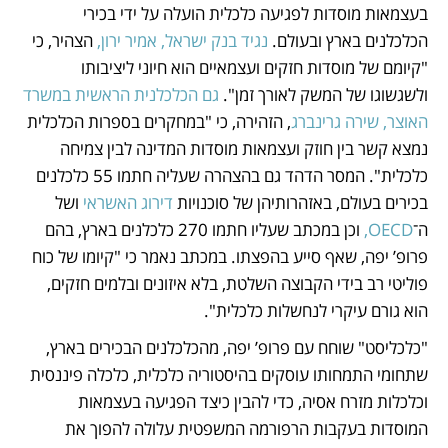
בעצמאות מוסדות לפגיעה כלכלית הועלה על ידי בכירי 
הכלכלנים בארץ ובעולם. 
נגיד בנק ישראל, אמיר ירון,
 הצהיר, כי 
"קיומם של מוסדות חזקים ועצמאיים הוא חיוני ליציבותו 
ולשגשוגו של המשק לאורך זמן". 
גם הכלכלנית הראשית במשרד 
האוצר, שירה גרינברג
, הזהירה, כי "במחקרים בספרות הכלכלית 
נמצא קשר בין חוזק ועצמאות מוסדות המדינה לבין צמיחה 
כלכלית". המסר הדהד גם בהצהרה שעליה חתמו 55 כלכלנים 
בכירים בעולם, באזהרותיהן של סוכנויות 
דירוג האשראי 
ושל 
ה־
OECD,
 וכן במכתב שעליו חתמו 270 כלכלנים בארץ, בהם 
פרופ’ יפה, שאף סייע בהפצתו. במכתב נאמר כי "קיומו של כוח 
פוליטי רב בידי הקבוצה השלטת, בלא איזונים ובלמים חזקים, 
הוא גורם עיקרי לנחשלות כלכלית".
"כלכליסט" שוחח עם פרופ’ יפה, מהכלכלנים הבכירים בארץ, 
שתחומי התמחותו עוסקים בהיסטוריה כלכלית, כלכלה פיננסית 
וכלכלות מזרח אסיה, כדי להבין כיצד הפגיעה בעצמאות 
המוסדות בעקבות הרפורמה המשפטית עלולה להפוך את 