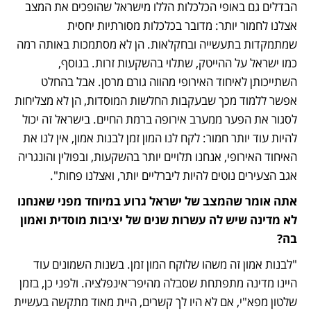
הבדלים גם באופי הכלכלות הללו מישראל שהופכים את המצב 
אצלנו לחמור יותר: מדובר בכלכלות מסורתיות יחסית 
שמתמקדות בתעשייה ובחקלאות. הן לא מסתמכות באותה רמה 
כמו ישראל על ההייטק, שתלוי בהשקעות זרות. בנוסף, 
השתייכותן לאיחוד האירופי מהווה גורם מרסן. אבל בהחלט 
אפשר ללמוד מכך שבעקבות החלשות המוסדות, הן לא מצליחות 
לסגור את הפער ממערב אירופה ברמת החיים. בישראל זה יכול 
להיות עוד יותר חמור: לקח לנו המון זמן לבנות אמון, אין לנו את 
האיחוד האירופי, אנחנו תלויים יותר בהשקעות, ובפולין והונגריה 
אגב הצעירים נוטים להיות ליברליים יותר, ואצלנו פחות".
אתה אומר שהמצב של ישראל גרוע במיוחד מפני שאנחנו 
לא מדינה שיש לה עשרות שנים של יציבות מוסדית ואמון 
בה?
"לבנות אמון זה משהו שלוקח המון זמן. בשנות השמונים עוד 
היינו מדינה מתפתחת שסבלה מהיפר־אינפלציה. ולפני כן, בזמן 
שלטון מפא"י, אם לא היו לך קשרים, היית מאוד מתקשה בעשיית 