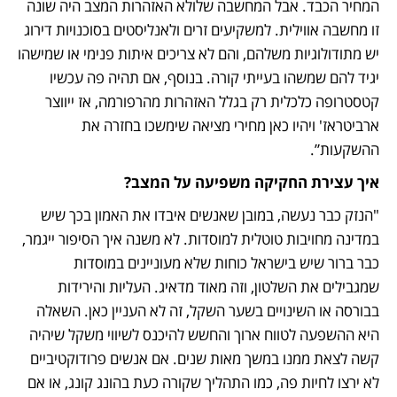
המחיר הכבד. אבל המחשבה שלולא האזהרות המצב היה שונה 
זו מחשבה אווילית. למשקיעים זרים ולאנליסטים בסוכנויות דירוג 
יש מתודולוגיות משלהם, והם לא צריכים איתות פנימי או שמישהו 
יגיד להם שמשהו בעייתי קורה. בנוסף, אם תהיה פה עכשיו 
קטסטרופה כלכלית רק בגלל האזהרות מהרפורמה, אז ייווצר 
ארביטראז' ויהיו כאן מחירי מציאה שימשכו בחזרה את 
ההשקעות”.
איך עצירת החקיקה משפיעה על המצב?
"הנזק כבר נעשה, במובן שאנשים איבדו את האמון בכך שיש 
במדינה מחויבות טוטלית למוסדות. לא משנה איך הסיפור ייגמר, 
כבר ברור שיש בישראל כוחות שלא מעוניינים במוסדות 
שמגבילים את השלטון, וזה מאוד מדאיג. העליות והירידות 
בבורסה או השינויים בשער השקל, זה לא העניין כאן. השאלה 
היא ההשפעה לטווח ארוך והחשש להיכנס לשיווי משקל שיהיה 
קשה לצאת ממנו במשך מאות שנים. אם אנשים פרודוקטיביים 
לא ירצו לחיות פה, כמו התהליך שקורה כעת בהונג קונג, או אם 