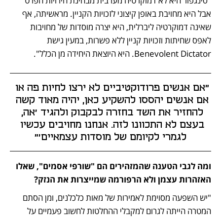
"סינגפור היא לא דמוקרטיה מערבית מבחינת חירויות הפרט 
אבל היא מחויבת באופן קיצוני לזכויות הקניין. מראשיתה, אף 
שאינה דמוקרטיה ליברלית, היא יצרה מוסדות של מחויבות 
לאפס שחיתות וזכויות קניין ללא פשרות, במעין גישת 
Benevolent Dictator. היא היוצאת היחידה מן הכלל".
"אם אנשים פרודוקטיביים לא ירצו לחיות פה או 
אם אנשים יהססו להשקיע כאן, יהיה מאוד קשה 
להחזיר את השד בחזרה לבקבוק ולהגיד ’אה, 
בעצם לא התכוונו לזה. אנחנו מחויבים עכשיו 
לגמרי לקיומם של מוסדות עצמאיים’"
ומה לגבי הטענה שהמזהירים הם "שורפי אסמים", שאלו 
האזהרות עצמן ולא הרפורמה שמייצרות את הנזק?
"יש השפעה מסוימת לאמירות של מאות כלכלנים, ומן הסתם 
המטרה הייתה לגרום למקבלי ההחלטות לחשוב פעמיים על 