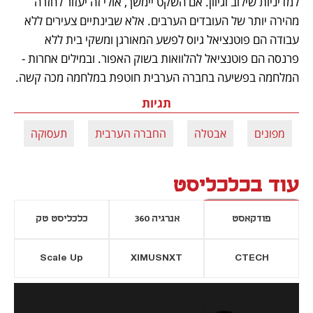
למדיניות שילוב וגיוון. אם השקט יימשך, אולי זה יעזור לחזרה 
מהירה יותר של העובדים הערבים. אלא שבינתיים צעירים ללא 
עבודה הם פוטנציאל גיוס לפשע המאורגן ומשקי בית ללא 
פרנסה הם פוטנציאל להלוואות בשוק האפור. ובמילים אחרות - 
המלחמה בפשיעה בחברה הערבית חוטפת במלחמה מכה קשה.
תגיות
מפונים
אבטלה
החברה הערבית
תעסוקה
עוד בכלכליסט
פודקאסט
אנרגיה 360
כלכליסט טק
Scale Up
XIMUSNXT
CTECH
יסייה חדשה
נפתח בכרטיסייה חדשה