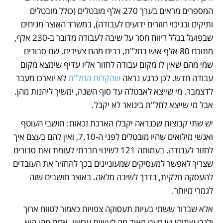
המספרים מראים בערך 270 אלף מובטלים (כולל מובטלים 
ותיקים ובניכוי חוזרים ידועים לעבודה), במשרד האוצר מניחים 
שבפועל בגלל דיווח חסר על שיבה לעבודה מדובר ב-230 אלף, 
מתוכם 80 אלף איש בחל"ת, רבים מהם צעירים. שם סבורים 
שמי מהם שאין לו מקום עבודה לחזור אליו עדיף שימצא מקום 
עבודה חדש. לכן כרגע נראה 
שהקלות החל"ת
 לא יוארכו מעבר 
לדצמבר. מי שייצא לאבטלה עד סוף השנה, ימשיך ליהנות מהן. 
אבל מי שייצא לחל"ת בינואר לא יקבל. 
יש שתי קבוצות שכנראה יקבלו הארכת זכאות: תושבי העוטף 
ואנשי מילואים שהיו מובטלים לפני ה-7.10, ואין להם בעצם איך 
לחזור לעבודה. בעמותה 121 לשינוי חברתי לעומת זאת סבורים 
שצריך לאפשר למעסיקים שמעוניינים בכך להחזיר את העובדים 
להעסקה חלקית, בדרך לשיבה מלאה. באוצר חושבים שזה 
לגמרי מיותר. 
אלא שברור ששתי בעיות תעסוקה צפויות כאמור לטווח ארוך 
ולגבי שתיהן יש מעט מאוד מה לעשות עכשיו. אחת מהן היא 