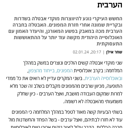
הערבית
החשש העיקרי נוגע להיווצרות מוקדי אבטלה בשדרות
ובקריית שמונה אחרי חזרת המפונים. האבטלה בחברה
הערבית מכה במאבק בפשע המאורגן, והיעדר האמון עם
האוכלוסייה היהודית מקשה עוד יותר על ההתאוששות
התעסוקתית
שחר אילן
|
20:17, 02.01.24
שני מוקדי אבטלה קשים הולכים ונוצרים במשק במהלך 
נפתח בכרטיסייה חדשה
נפתח בכרטיסייה חדשה
נפתח בכרטיסייה חדשה
נפתח בכרטיסייה חדשה
נפתח בכרטיסייה חדשה
נפתח בכרטיסייה חדשה
המלחמה: בקרב אוכלוסיית 
המפונים, בייחוד מהצפון
, 
ובאוכלוסייה הערבית
. בשני המקרים עדיין לא רואים את כל ממדי 
התופעה, מכיוון שרבים מהמפונים מקבלים בשלב זה שכר מלא 
למרות שמקום העבודה מושבת, ואצל הערבים - כיון שחלק 
משמעותי מהאבטלה לא רשומה. 
בשתי הבעיות קשה מאוד לטפל במהלך המלחמה כי המפונים 
עוד לא חזרו לבתיהם, ואצל ערבים - בשל הפחד והחשדנות מול 
חברה הכללית. הדבר עלול ליצור נזקים ארוכי טווח לאוכלוסיות 