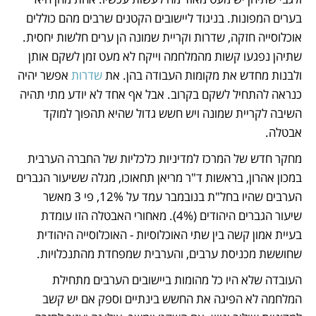
בערים המפונות. בניגוד ליישובים הקטנים שרבים מהם כוללים 
אוכלוסייה חזקה, שדרות וקריית שמונה הן ערים חלשות יחסית. 
שתיהן נפגעו קשות מהמלחמה וייקח לא מעט זמן לשקם אותן 
ולבנות מחדש את מקומות העבודה בהן. את 
שדרות
 אפשר יהיה 
כנראה להתחיל לשקם בקרוב. אבל אף אחד לא יודע מתי תהיה 
השיבה לקריית שמונה ויש חשש גדול שהיא תהפוך למוקד 
אבטלה.
מחקר חדש של המרכז למדיניות כלכליות של החברה הערבית 
במכון אהרון, בראשות ד"ר מריאן תחאוכו, מגלה ששיעור הגברים 
הערבים שהיו בחל"ת בנובמבר עמד על 12%, פי 3 מאשר 
שיעור הגברים היהודים (4%). מאחורי האבטלה הזו עומדת 
בעיית אמון קשה בין שתי האוכלוסיות - האוכלוסייה היהודית 
שחוששת מכניסת ערבים, והערבית שמפחדת מהתנכלויות.
העובדה שלא היו כל מהומות ביישובים הערבים מתחילת 
המלחמה לא הפיגה את החשש בינתיים וספק אם יש קשב 