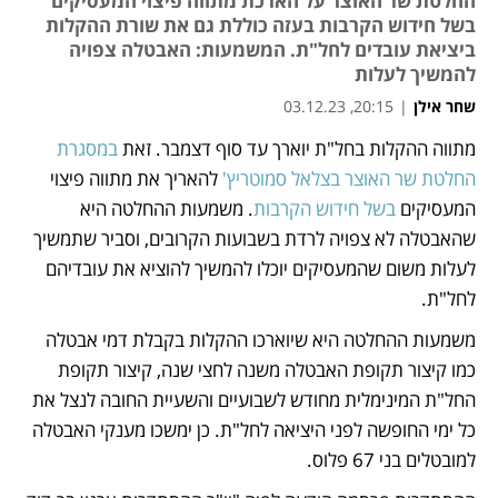
החלטת שר האוצר על הארכת מתווה פיצוי המעסיקים
בשל חידוש הקרבות בעזה כוללת גם את שורת ההקלות
ביציאת עובדים לחל"ת. המשמעות: האבטלה צפויה
להמשיך לעלות
שחר אילן
|
20:15, 03.12.23
מתווה ההקלות בחל"ת יוארך עד סוף דצמבר. זאת 
במסגרת 
נפתח בכרטיסייה חדשה
נפתח בכרטיסייה חדשה
החלטת שר האוצר בצלאל סמוטריץ'
 להאריך את מתווה פיצוי 
המעסיקים 
בשל חידוש הקרבות
. משמעות ההחלטה היא 
שהאבטלה לא צפויה לרדת בשבועות הקרובים, וסביר שתמשיך 
לעלות משום שהמעסיקים יוכלו להמשיך להוציא את עובדיהם 
לחל"ת. 
משמעות ההחלטה היא שיוארכו ההקלות בקבלת דמי אבטלה 
כמו קיצור תקופת האבטלה משנה לחצי שנה, קיצור תקופת 
החל"ת המינימלית מחודש לשבועיים והשעיית החובה לנצל את 
כל ימי החופשה לפני היציאה לחל"ת. כן ימשכו מענקי האבטלה 
למובטלים בני 67 פלוס. 