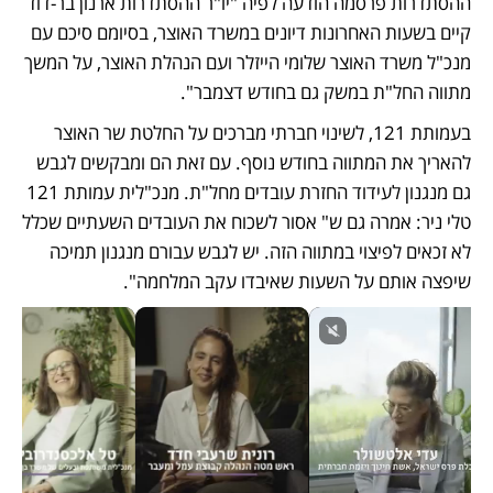
ההסתדרות פרסמה הודעה לפיה "יו"ר ההסתדרות ארנון בר-דוד 
קיים בשעות האחרונות דיונים במשרד האוצר, בסיומם סיכם עם 
מנכ"ל משרד האוצר שלומי הייזלר ועם הנהלת האוצר, על המשך 
מתווה החל"ת במשק גם בחודש דצמבר".
בעמותת 121, לשינוי חברתי מברכים על החלטת שר האוצר 
להאריך את המתווה בחודש נוסף. עם זאת הם ומבקשים לגבש 
גם מנגנון לעידוד החזרת עובדים מחל"ת. מנכ"לית עמותת 121 
טלי ניר: אמרה גם ש" אסור לשכוח את העובדים השעתיים שכלל 
לא זכאים לפיצוי במתווה הזה. יש לגבש עבורם מנגנון תמיכה 
שיפצה אותם על השעות שאיבדו עקב המלחמה".