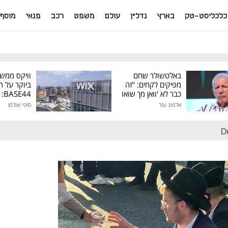
כלכליסט-טק
בארץ
נדל"ן
עולם
משפט
רכב
פנאי
מוסף
באלטשולר שחם
וויקס ממש
מפיקים לקחים: "זה
ביוקר על ר
כבר לא 'וואן מן' שואו
44
של גילעד"
אלמוג עזר
סופי שולמן
מיליון דולר
D