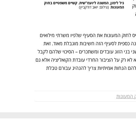
h – the gateway to Tech
You're NXT
גיל לימון, המשנה ליועמ"שית. קשיים משפטיים בחוק 
משוק העבודה. הבעיה היא שמרגע שהחוק 
המעונות
(
צילום: יואב דודקביץ
)
יעבור, יהיה קשה מאוד להוציא אותו, כי זה 
בקואליציה התחרו היום בהצהרות מי הכניס לחוק המעונות את הסעיף שלפיו משרתי מילואים 
יקבלו עדיפות בקבלה למעון. אלא שמבחינה כספית לסעיף הזה חשיבות מוגבלת מאוד. זאת 
משום שבטבלת ההנחות הקיימת כאשר שני בני הזוג עובדים ומשתכרים – הסיכוי שלהם לקבל 
הנחה משמעותית במעון קטן מאוד. ממילא לא רק על הציבור החרדי עובדת הקואליציה אלא גם 
על משרתי המילואים. מי שרוצה להעניק להם הנחות אמיתיות צריך להנהיג עבורם טבלת 
 המעונות