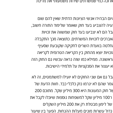
עצמם להתמסר לתלמוד התורה לתקופה ארוכה כמי שמשרתים שירות משמעותי את מדינת 
היום הבהירו אנשי הציונות הדתית שאין להם שום 
בעיה להצביע בעד חוק שאומר שלימוד התורה חשוב, 
אבל הם לא יצביעו בעד חוק שמשווה את זכויות 
האברכים לזכויות המשרתים. כתוצאה מכך התקבלה 
החלטה בוועדת השרים לחקיקה שקובעת שסעיף 
הזכויות יוצא מהחוק בין הקריאה הטרומית לקריאה 
הראשונה. ממילא כמו שזה נראה עכשיו גם החוק הזה 
א יעצור את הסנקציות על תלמידי הישיבות.
אבל גם אם שני החוקים לא יועילו למשתמטים, זה לא 
אומר שהם לא יגרמו נזק כלכלי כבד. חוות הדעת של 
אגף התקציבים קבעה שהעלות הישירה של חוק המעונות היא 300 מיליון שקל. מתוכם 200 
מיליון שקל להחזרת ההנחות למשתמטים ו־100 מיליון שקל למשפחות נוספות שיוכלו לקבל את 
ההנחה אף שהאב אינו עובד. חוות הדעת של לימון מבטלת רק את 200 מיליון השקלים 
הראשונים. מעבר לכך הנזק הצפוי למשק גדול עשרות מונים מעלות ההנחות. הפער בין שיעור 