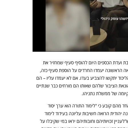
ח"כ אורי מקלב מיהדות התורה דרש בישיבת ועדת הכספים היום להוסיף סעיף שמחזיר את 
ההנחה למשתמטים. אבל אם אחרי הקריאה הראשונה יעמדו החרדים על הוספת סעיף כזה, 
הציונות הדתית וחלק מחברי הכנסת של הליכוד יתקשו להצביע בעדו. אם לא יעמדו עליו – הם 
לא הרוויחו כלום. סתם ערכו עוד תרגיל בהונאת הציבור שלהם שאותו הם מורחים כבר שנתיים 
ומה של ממשלת נתניהו.
לחוק יסוד: לימוד התורה יש שני חלקים. אחד מהם קובע כי "לימוד התורה הוא ערך יסוד 
במורשת העם היהודי ומדינת ישראל כמדינה יהודית הרואה חשיבות עליונה בעידוד לימוד 
התורה ולומדי התורה". החלק השני הוא ש"לעניין זכויותיהם וחובותיהם יראו במי שקיבלו על 