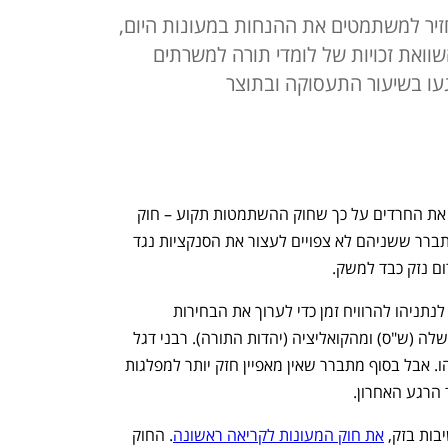
זיר למשתמטים את ההנחות במעונות היום,
השוואת זכויות של לומדי תורה למשרתים
געו בשיעור התעסוקה ובתוצר
שני חוקים מקדמת הקואליציה כדי לפצות את החרדים על כך שחוק ההשתמטות תקוע – חוק 
יסוד: לימוד התורה וחוק המעונות. היום התברר ששניהם לא צפויים לעצור את הסנקציות נגד 
ם נזק כבד למשק. 
מה כן עושים שני החוקים? הם מאפשרים לנתניהו להרוויח זמן כדי לערוך את הבחירות 
באוקטובר. לכאורה, החרדים פרשו מהממשלה (ש"ס) ומהקואליציה (יהדות התורה). רבני דגל 
התורה אפילו הבהירו שאין יותר גוש נתניהו. אבל בסוף מתברר שאין מאפיין חזק יותר למפלגות 
הרגע האחרון. 
בות בזק, 
את חוק המעונות לקריאה ראשונה
. החוק 