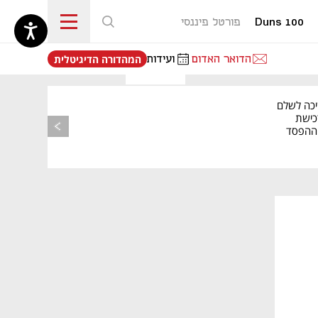
Duns 100
פורטל פיננסי
נפתח בכרטיסייה חדשה
הדואר האדום
ועידות
המהדורה הדיגיטלית
יכה לשלם
כישת
BASE: ההפסד
הרבעוני זינק ל-76