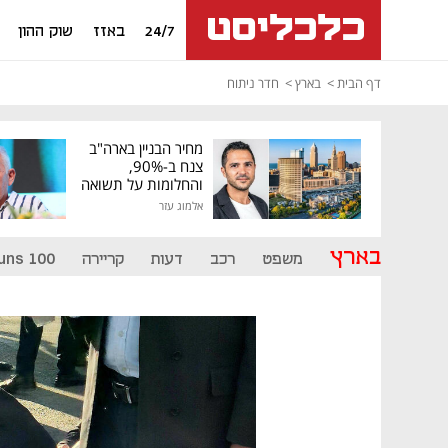
24/7
באזז
שוק ההון
דף הבית
בארץ
חדר ניתוח
מחיר הבניין בארה"ב
צנח ב-90%,
והחלומות על תשואה
גבוהה התנפצו
אלמוג עזר
בארץ
משפט
רכב
דעות
קריירה
uns 100