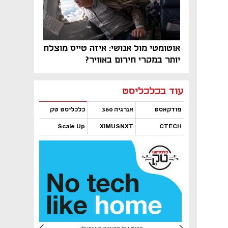
אוטומטי מול אנושי: איזה טייס מוצלח
יותר במקרי חירום באוויר?
נפתח בכרטיסייה חדשה
נפתח בכרטיסייה חדשה
נפתח בכרטיסייה חדשה
נפתח בכרטיסייה חדשה
נפתח בכרטיסייה חדשה
נפתח בכרטיסייה חדשה
עוד בכלכליסט
פודקאסט
אנרגיה 360
כלכליסט טק
Scale Up
XIMUSNXT
CTECH
נפתח בכרטיסייה חדשה
נפתח בכרטיסייה חדשה
נפתח בכרטיסייה חדשה
נפתח בכרטיסייה חדשה