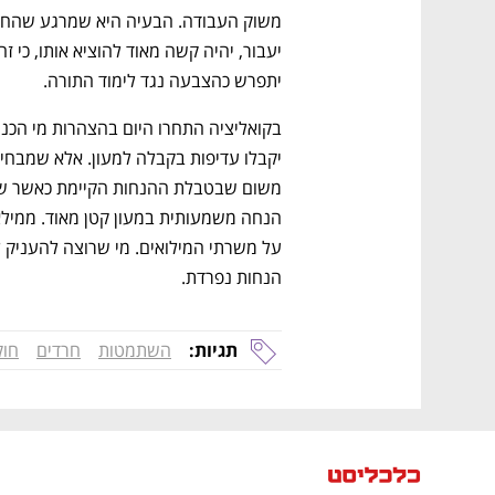
ם ומה שביניהם
התכוננו לשלב הבא בצמיחה שלכם!
יתפרש כהצבעה נגד לימוד התורה.
הנחות נפרדת.
תגיות:
השתמטות
חרדים
חוק