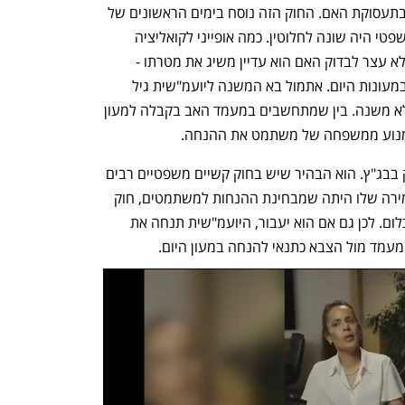
קובע כי בקבלה למעונות יום יתחשבו רק בתעסוקת האם. החוק הזה נוסח בימים הראשונים של 
הסנקציות על המשתמטים, כשהמצב המשפטי היה שונה לחלוטין. כמה אופייני לקואליציה 
הזאת שהחוק הזה מתגלגל שנתיים ואיש לא עצר לבדוק האם הוא עדיין משיג את מטרתו - 
להחזיר לאברכים משתמטים את ההנחה במעונות היום. אתמול בא המשנה ליועמ"שית גיל 
לימון והסביר לוועדת הכספים שזה בכלל לא משנה. בין שמתחשבים במעמד האב בקבלה למעון 
 למנוע ממשפחה של משתמט את ההנחה. 
לימון לא התייחס לשאלה של פסילת החוק בבג"ץ. הוא הבהיר שיש בחוק קשיים משפטיים רבים 
שעלולים לגרום לפסילה בבג"ץ. אבל האמירה שלו היתה שמבחינת ההנחות למשתמטים, חוק 
המעונות בנוסח הנוכחי פשוט לא משנה כלום. לכן גם אם הוא יעבור, היועמ"שית תנחה את 
מד מול הצבא כתנאי להנחה במעון היום.