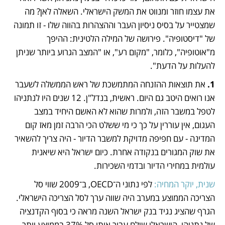
את עצמו חוזר ומנווט את המשק הישראלי. השאלה לאן? מה 
שמצטייר על בסיס ניסיון העבר וההצהרות בהווה שלו - זו תמונה 
של "דיסטופיה". פירושה של המילה הלטינית: ההיפך 
מ"אוטופיה", כלומר, "מקום רע", או "המצב הגרוע ביותר שניתן 
להעלות על הדעת".
1.
 את תוצאות ההזנחה המתמשכת של ראש הממשלה לשעבר 
אנו רואים היטב גם היום. ראשית, בנדל"ן. 12 שנים היו לנתניהו 
לטפל במשבר הזה, ולמרות שהוא לא האשם היחיד במצב 
העגום, אין עוררין על כך כי מי ששלט הכי הרבה זמן מאז קום 
המדינה - עם חפיפה מדויקת למשבר הדיור - היה צריך להשאיר 
את שוק המגורים בנקודה אחרת. כיום ישראל היא שיאנית 
עולמית במחירי הדיור ובדמי השכירות. 
שנית, יוקר המחיה:
 לפי נתוני ה־OECD, ב־2009 שווי סל 
הצריכה הממוצע במערב היה שווה ערך לסל הצריכה הישראלי. 
הגרף שהציג נגיד בנק ישראל השנה מראה כי בסוף הקדנציה 
של נתניהו, הישראלי שילם עבור אותו סל 37% בממוצע יותר 