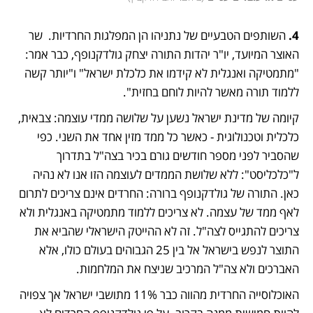
4. 
השותפים הטבעיים של נתניהו הן המפלגות החרדיות.  שר 
האוצר המיועד, יו"ר יהדות התורה יצחק גולדקנופף, כבר אמר: 
"מתמטיקה ואנגלית לא קידמו את כלכלת ישראל" ו"יותר קשה 
ללמוד תורה מאשר להיות לוחם בחזית". 
קיומה של מדינת ישראל נשען על שלושה ממדי עוצמה: צבאית, 
כלכלית וטכנולוגית - כאשר כל ממד מזין אחד את השני. כפי 
שהסביר לפני מספר חודשים גורם בכיר בצה"ל בתדרוך 
ל"כלכליסט": ללא שלושת הממדים לעוצמה הזו אנו לא נהיה 
כאן. התורה של גולדקנופף ברורה: החרדים אינם צריכים לתרום 
לאף ממד של עצמה. לא צריכים ללמוד מתמטיקה באנגלית ולא 
צריכים להתגייס לצה"ל. זה לא ההייטק הישראלי שהביא את 
התוצר לנפש בישראל אל בין 25 הגבוהים בעולם כולו, אלא 
האברכים ולא צה"ל המרכיב שניצח את המלחמות. 
האוכלוסייה החרדית מהווה כבר 11% מתושבי ישראל אך צפויה 