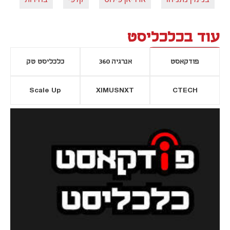
עוד בכלכליסט
פודקאסט
אנרגיה 360
כלכליסט טק
Scale Up
XIMUSNXT
CTECH
יסייה חדשה
נפתח בכרטיסייה חדשה