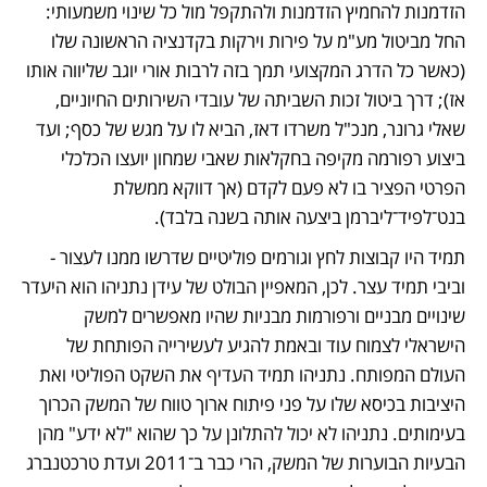
הזדמנות להחמיץ הזדמנות ולהתקפל מול כל שינוי משמעותי: 
החל מביטול מע"מ על פירות וירקות בקדנציה הראשונה שלו 
(כאשר כל הדרג המקצועי תמך בזה לרבות אורי יוגב שליווה אותו 
אז); דרך ביטול זכות השביתה של עובדי השירותים החיוניים, 
שאלי גרונר, מנכ"ל משרדו דאז, הביא לו על מגש של כסף; ועד 
ביצוע רפורמה מקיפה בחקלאות שאבי שמחון יועצו הכלכלי 
הפרטי הפציר בו לא פעם לקדם (אך דווקא ממשלת 
בנט־לפיד־ליברמן ביצעה אותה בשנה בלבד). 
תמיד היו קבוצות לחץ וגורמים פוליטיים שדרשו ממנו לעצור - 
וביבי תמיד עצר. לכן, המאפיין הבולט של עידן נתניהו הוא היעדר 
שינויים מבניים ורפורמות מבניות שהיו מאפשרים למשק 
הישראלי לצמוח עוד ובאמת להגיע לעשירייה הפותחת של 
העולם המפותח. נתניהו תמיד העדיף את השקט הפוליטי ואת 
היציבות בכיסא שלו על פני פיתוח ארוך טווח של המשק הכרוך 
בעימותים. נתניהו לא יכול להתלונן על כך שהוא "לא ידע" מהן 
הבעיות הבוערות של המשק, הרי כבר ב־2011 ועדת טרכטנברג 