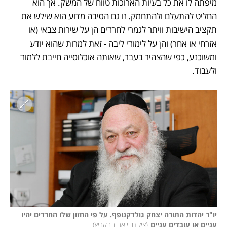
מיפתה לו את כל בעיות הארוכות טווח של המשק. אך הוא 
החליט להתעלם ולהתחמק. זו גם הסיבה מדוע הוא שילש את 
תקציב הישיבות וויתר לגמרי לחרדים הן על שירות צבאי (או 
אזרחי או אחר) והן על לימודי ליבה - זאת למרות שהוא יודע 
ומשוכנע, כפי שהצהיר בעבר, שאותה אוכלוסייה חייבת ללמוד 
ולעבוד. 
יו"ר יהדות התורה יצחק גולדקנופף. על פי החזון שלו החרדים יהיו 
עניים או עובדים עניים
(
צילום: יואב דודקביץ
)