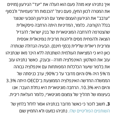
איך נתניהו יצא מזה? פעם הוא העלה את "יעד" הגירעון (מזיזים 
את המטרה לכוון החץ), פעם ניצל "הכנסות חד־פעמיות" ולבסוף 
"ערבב" את הגירעון העצום שיצר עם הגירעון הטבעי שנוצר 
בגלל הקורונה. כלומר, המדיניות היתה הרחבה פיסקאלית 
שהצטרפה להרחבה המוניטארית של בנק ישראל: להגדיל 
הוצאה ולהפחית מסים וליהנות מריבית נומינאלית אפסית 
ומריבית ריאלית שלילית (כסף חינם). הבעיה הגדולה שנותרה 
כאן היא כי המציאות העולמית השתנתה ללא היכר מאז שנתניהו 
עזב את השלטון: האינפלציה חזרה - ובענק. כאשר נתניהו עזב 
את בלפור שיעור הכלכלות המפותחות עם אינפלציה גבוהה 
מ־5% היה 0% והיום מדובר על כ־90%; ערב כניסתה של 
הממשלה החדשה האינפלציה הממוצעת ב־OECD היתה 3.3% 
והיום היא 10.3%. הרחבה מוניטארית היא נחלת העבר: אנו 
בעיצומו של תהליך של צמצום מוניטארי, כלומר העלאת ריבית.
3. 
חשוב לזכור כי כאשר מדובר בנתניהו אסור לזלזל בלחץ של
השותפים הפוליטיים שלו. 
נתניהו כמעט ולא החמיץ שום 