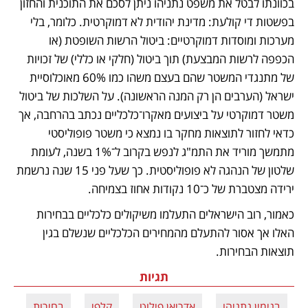
בכוונתו לבטל את משפט נתניהו ניתן לסכם את התוכנית והחזון 
בפשטות די קולעת: מדינת יהודית לא דמוקרטית. כלומר, בלי 
מערכות ומוסדות דמוקרטיים: ביטול הרשות השופטת (או 
הכפפה לרשות המבצעת) תוך ביטול (חלקי או כללי) של זכויות 
של מתנגדי המשטר שהם בעצם משהו כמו 60% מאוכלוסיית 
ישראל (הערבים הן רק המנה הראשונה). על השלכות של ביטול 
משטר דמוקרטי על ביצועים מאקרו־כלכליים נכתב בהרחבה, אך 
כדאי לחזור לתוצאות מחקר בו נמצא כי משטר פופוליסטי 
מתמשך מוריד את התמ"ג לנפש בקרוב ל־1% בשנה, לעומת 
שלטון של הנהגה לא פופוליסטית. כך שעל פני 15 שנה נרשמת 
ירידה מצטברת של כ־10 נקודות אחוז בצמיחה.
כאמור, רוב הישראלים התעלמו משיקולים כלכליים בבחירות 
האלו אך אסור להתעלם מהמחירים הכלכליים שנשלם בגין 
תוצאות הבחירות.
תגיות
בנימין נתניהו
אדריאן פילוט
קלפי
בחירות