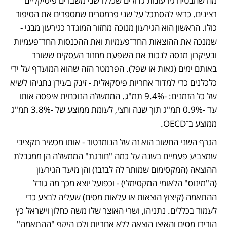
מה שהבטיח גירעונות גדולים שכללו שני משברים פיסיקליים 
רצינים. כדאי להסתכל על שני פרמטרים שמספרים את הסיפור 
כולו. הראשון הוא הגירעון מנוכה מחזור המוגדר כגירעון מבני - 
שמנכה את ההוצאות החד־פעמיות ואת ההכנסות החד־פעמיות 
ובעיקרון מנסה לנכות את השפעת מחזור העסקים ששורר 
באותם ימים (גאות או שפל). הפרמטר הזה שהוא המועדף על ידי 
כלכלנים כדי למדוד אחריות פיסקאלית - זינק בעידן נתניהו לשיא 
של כל הזמנים: -9.4% תמ"ג. הממשלה הנוכחית איפסה אותו 
עד -0.9% תמ"ג תוך שנה וחצי, לעומת ממוצע של -3.8% תמ"ג 
ממוצע ב־OECD. 
הגרף השני החשוב הוא זה של הנומרטור - אותו מכשיר תקציבי 
שמצביע פעמיים בשנה על כמה "חורגת" הממשלה הן ממגבלת 
ההוצאה (המקסימום שמותר לה לבזבז) והן מיעד הגירעון 
(ה"מינוס" הלאומי המקסימלי) - וכפועל יוצא מכך מה גודל 
ההתאמה (קיצוץ הוצאות או עלאות מסים) שעליה לבצע כדי 
לעמוד בכללים. נתניהו, ושרי האוצר שלו משה כחלון וישראל כץ 
הורידו מסים והאיצו הוצאה ללא אחריות ולכן היקף "ההתאמה" 