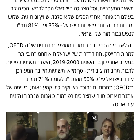
משאר המערביים, וסל הצריכה הישראלי הפך לרביעי הכי היקר 
בעולם המפותח, אחרי הסלים של איסלנד, שוויץ ונורווגיה, שלוש 
מדינות הרבה יותר עשירות מישראל - 35% ועד 81% תמ"ג 
לנפש גבוה מזה של ישראל. 
וזה לא הכל: הפריון נותר נמוך בממוצע מהנתונים של ה־OECD, 
למרות ההייטק. ההידרדרות של ישראל היא החמורה ביותר 
במערב אחרי יוון בין השנים 2019-2000; היעדר תשתיות פיזיות 
לרבות תחבורה ציבורית - סך מלאי תשתיות הליבה המעודכן 
עומד בישראל על כ־50% מהתמ"ג לעומת 71% תמ"ג 
ב־OECD; תחרותיות נמוכה בשווקים כמו קמעונאות; ורשימה של 
אתגרים ארוכי טווח שמצריכים רפורמות כואבות שנתניהו הזניח 
עוד ארוכה. 