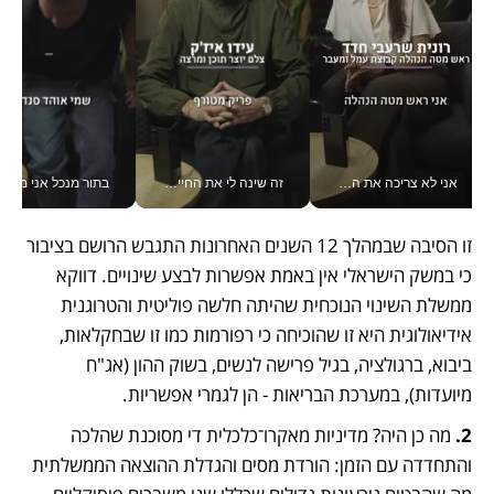
אני לא צריכה את המשרד: רונית שרעבי-חדד מנהלת ארגון של 30000 עובדים מכל מקום_v
זה שינה לי את החיים: איך עידו איז'ק הופך את הסמארטפון לכלי צילום מקצועי_v
בתור מנכל אני מקבל מאות הח
זו הסיבה שבמהלך 12 השנים האחרונות התגבש הרושם בציבור 
כי במשק הישראלי אין באמת אפשרות לבצע שינויים. דווקא 
ממשלת השינוי הנוכחית שהיתה חלשה פוליטית והטרוגנית 
אידיאולוגית היא זו שהוכיחה כי רפורמות כמו זו שבחקלאות, 
ביבוא, ברגולציה, בגיל פרישה לנשים, בשוק ההון (אג"ח 
מיועדות), במערכת הבריאות - הן לגמרי אפשריות.
2.
 מה כן היה? מדיניות מאקרו־כלכלית די מסוכנת שהלכה 
והתחדדה עם הזמן: הורדת מסים והגדלת ההוצאה הממשלתית 