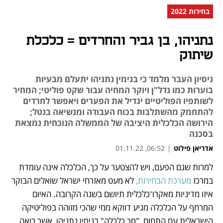
בחירות 2022
נתניהו, בן גביר והחרדים = כלכלת
שיתוק
ניסיון העבר מלמד כי בנימין נתניהו יתעלם מבעיות
בוערות כמו נדל"ן ויוקר המחיה עבור שקט פוליטי; המחיר
לשותפיו הפוליטיים יגדיל את הפערים ויאפשר לחרדים
להתחמק מהשתלבות בכוח העבודה ומנשיאה בנטל;
הירושה הכלכלית היציבה של הממשלה הנוכחית נמצאת
בסכנה
אדריאן פילוט
|
06:52, 01.11.22
למרות שגם הפעם, ויש להצטער על כך, הכלכלה אינה עומדת 
נפתח בכרטיסייה חדשה
נפתח בכרטיסייה חדשה
נפתח בכרטיסייה חדשה
במרכז 
מערכת הבחירות, 
לא מעט מאזרחי ישראל שואלים הבוקר 
איזו מדיניות מאקרו־כלכלית תיושם בשנה הקרובה. האיום 
המרחף על הכלכלה מגיע דווקא ממי שהכי מזוהה בפוליטיקה 
הישראלית עם התחום, "מר כלכלה" בנימין נתניהו, אשר רואה 