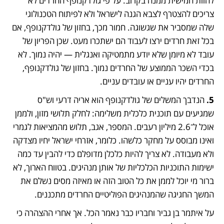
להוות חמישית ממנה בקרוב. על פי גולדקנופף החרדים לא 
צריכים להצטרף לצבא הגנה לישראל ולא לפיתוח הטכנולוגי 
שלה שמסביר את שגשוגה. חמור מכך, בחזון של גולדקנופף, אם 
בכל זאת חרדים ירצו לעבוד הם ישתכרו מעט. שכן הפריון של 
עובד לא מיומן שלא יודע מתמטיקה ואנגלית — יהיה נמוך. לא 
בכדי השכר הממוצע של החרדים נמוך. בחזון של גולדקנופף, 
החרדים יהיו עניים או עובדים עניים. 
5. 
הנדבך המשלים של גולדקנופף הוא אריה דרעי וש"ס 
שמגיעים עם תוכנית כלכלית משלימה: לחלק תלושי מזון, ולממן 
אוכל ל־2.6 מיליון רעבים. המספר, אגב, תלוש מהמציאות לגמרי 
ואינו מבוסס על מחקר כלשהו. כלומר, אזרחי ישראל יחיו מצדקה 
ולא מעבודה. לא צריך להיות כלכלן מדופלם כדי להבין עד כמה 
ישימות התוכניות הכלכליות של אותן מנהיגים. בטווח הארוך, לא 
ברור מי יוכל לממן את כל הטוב הזה או מאיזה מסים נשלם את 
המשך החגיגה שהמנהיגים הפוליטיים החרדים מתכננים. 
על איתמר בן גביר וחבריו כבר נאמר הכל. אך אחרי ההצהרה כי 