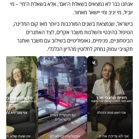
אנחנו כבר לא נמצאים בשאלת ה'אם', אלא בשאלת ה'מי' – מי 
יוביל, מי יגיב ומי יישאר מאחור.
בישראל, שנמצאת בשנים המורכבות ביותר מאז קום המדינה, 
הטיפול בהיבטי והשלכות משבר אקלים, לצד האתגרים 
הביטחוניים, פנימיים, גאופוליטיים בשילוב עם משבר ואתגר 
תקציבי עמוק נמחק לחלוטין מהדיון הכלכלי.
אני לא צריכה את המשרד: רונית שרעבי-חדד מנהלת ארגון של 30000 עובדים מכל מקום_v
טכנולוגיה זה לא רק בהייטק: גם תעשיית המזון הישראלית מאמצת כלי AI, אוטומציה וניתוח דאטה בזמן אמת
אין שעה שלא התעסקתי במשבר - טל אלכסנדרוביץ’ שגב מנהלת משברים