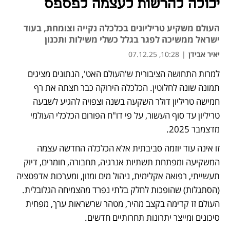
יכולה להרשות לעצמה לפספס
העולם משקיע טריליונים בכלכלה נקייה וצומחת, בעוד
ישראל ממשיכה לפגר בגלל כשלי משילות ותכנון
יאיר אבידן
|
10:28, 07.12.25
למרות התחושה הציבורית ש'העולם האט', הנתונים מציגים 
תמונה שונה לחלוטין. הכלכלה הירוקה כבר חצתה את רף 
חמישה טריליון דולר השקעה בשנה וצפויה להגיע לשבעה 
טריליון עד סוף העשור, על פי דו"ח הפורום הכלכלי העולמי 
מדצמבר 2025.
זו אינה עוד יוזמה סביבתית אלא הכלכלה החדשה עצמה 
המשקיעה ומפתחת תשתיות אנרגיה, תחבורה, חומרים, דיוק 
תעשייתי, רפואה אקלימית, ניהול מים ומזון, ומערכות אדפטציה 
(הסתגלות) שהופכות לחלק בלתי נפרד מהצמיחה הגלובלית. 
העולם זז קדימה בקצב מהיר, מטהר שרשראות ערך, מפחית 
סיכונים ומייצר יתרונות תחרותיים חדשים.