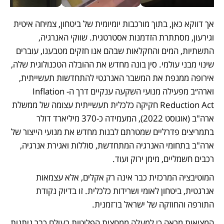
אך דווקא כאן, בתוך מורכבות יומיומית של ביטחון, צמיחה איטית 
וגירעון, מסתתרת הזדמנות אסטרטגית. שווקי האנרגיה, 
התשתיות, המים והחקלאות שבהם אנו חזקים מטבענו, עוברים 
שינוי מבני עולמי. סין בונה מחדש את ההובלה הטכנולוגית שלה, 
אירופה ממנפת את המשבר האנרגטי להתחדשות תעשייתית, 
וארה״ב מפעילה מנועי השקעה ענקיים דרך ה-Inflation 
Reduction Act חקיקה כלכלית תעשייתית עצומה של ממשלת 
ארה"ב (אוגוסט 2022), המעמידה כ-370 מיליארד דולר 
בתמריצים פדרליים שמטרתם לבנות מחדש את מנועי הייצור של 
ארה"ב בתחומי האנרגיה המתחדשת, סוללות ואגירת אנרגיה, 
רכבים חשמליים, מימן ירוק ועוד.
המוטיבציה המרכזית כבר אינה רק אקלים, אלא עצמאות 
אנרגטית, ביטחון לאומי ושרידות כלכלית. זו בדיוק נקודת 
התורפה והחוזקה של ישראל בו־זמנית.
המציאות מראה כי למעלה ממחצית הפליטות בעולם כבר ניתנות 