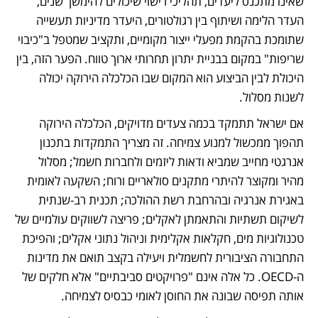
שאינו מתכנס ליעדים, תהליכי רישוי שיכולים להימשך שנים, 
העדר הלימה ושיתוף בין רגולטורים, היעדר מדיניות תעשייה 
שתומכת בהקמת מפעלי ייצור מקומיים, ותקציב שמטפל ב"כיבוי 
שריפות" במקום בבניית יתרון תחרותי ארוך טווח. הפער הזה, בין 
היכולת לבין הביצוע הוא המקום שבו הכלכלה הירוקה יכולה 
לשנות מסלול.
אם ישראל תתמקד בכמה צעדים מדויקים, הכלכלה הירוקה 
תהפוך ממכשול למנוע צמיחה. זה מצריך התמקדות בתכנון 
אנרגטי מחייב שמביא ודאות ליזמים ולחברות חשמל; מסלול 
מהיר ומקוצר להיתרי מתקנים סולאריים ורוח; השקעה לאומית 
באגירת אנרגיה ובהרחבת רשת ההולכה; תכנית רב-שנתית 
לשיקום תשתיות והתאמתן לאקלים; פריצה לשווקים עולמיים של 
טכנולוגיות מים, חקלאות אקלימית וניהול נתוני אקלים; והפיכת 
התחבורה הציבורית לחשמלית ויעילה בקצב תואם את מדינות 
ה-OECD. כל אלה אינם "פרויקטים סביבתיים" אלא חלקים של 
אותה תפיסה שבונה את החוסן לאומי כבסיס לצמיחה.