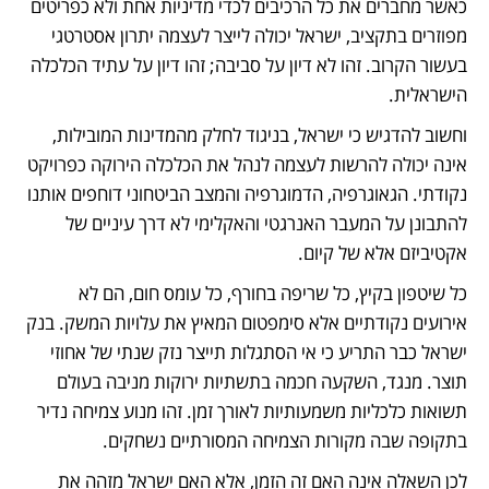
כאשר מחברים את כל הרכיבים לכדי מדיניות אחת ולא כפריטים 
מפוזרים בתקציב, ישראל יכולה לייצר לעצמה יתרון אסטרטגי 
בעשור הקרוב. זהו לא דיון על סביבה; זהו דיון על עתיד הכלכלה 
הישראלית.
וחשוב להדגיש כי ישראל, בניגוד לחלק מהמדינות המובילות, 
אינה יכולה להרשות לעצמה לנהל את הכלכלה הירוקה כפרויקט 
נקודתי. הגאוגרפיה, הדמוגרפיה והמצב הביטחוני דוחפים אותנו 
להתבונן על המעבר האנרגטי והאקלימי לא דרך עיניים של 
אקטיביזם אלא של קיום.
כל שיטפון בקיץ, כל שריפה בחורף, כל עומס חום, הם לא 
אירועים נקודתיים אלא סימפטום המאיץ את עלויות המשק. בנק 
ישראל כבר התריע כי אי הסתגלות תייצר נזק שנתי של אחוזי 
תוצר. מנגד, השקעה חכמה בתשתיות ירוקות מניבה בעולם 
תשואות כלכליות משמעותיות לאורך זמן. זהו מנוע צמיחה נדיר 
בתקופה שבה מקורות הצמיחה המסורתיים נשחקים.
לכן השאלה אינה האם זה הזמן, אלא האם ישראל מזהה את 