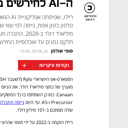
ה-AI לחירשים מגייס 85 מיליון דולר
ריילו, ש
כלכליסט
דיגיטל
טלפון בזמן אמת, גייסה לפי שווי 
חלקם נמנים על אוכלוסיית החירש
סופי שולמן
16:00, 09.06.26
+
נקודות עיקריות
Precursor ו-K5. עד היום 
גייסה החברה 16 מיליון דול
שלה מסתכם ב-101 מיליון דולר. 