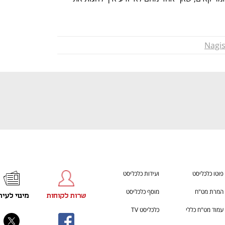
ענף במתח גבוה
מדברים כלכלה, עסקים ומה שב
Nagi
פוטו כלכליסט
ועידות כלכליסט
המרת מט"ח
מוסף כלכליסט
שרות לקוחות
מינוי לעית
עמוד מט"ח כללי
כלכליסט TV