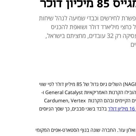
פיתחה אפליקציית AI המאפשרת לחירשים וכבדי שמיעה לנהל שיחות
של כחצי מיליארד דולר ושואפת להכניס
מיליארד דולר ב-2028. החברה מעסיקה רק 32 עובדים, מחציתם בישראל,
ים
הסטארט-אפ הישראלי Rylo (לשעבר NAGISH) השלים גיוס גדול של 85 מיליון דולר לפי שווי 
מוערך של כחצי מיליארד דולר. את הגיוס הובילו הקרנות האמריקאיות General Catalyst ו-
Canaan. כמו כן השתתפו בו כל המשקיעים הקיימים ובהם הקרנות Cardumen, Vertex 
ר
 בלבד בשני סבבים, כך שסך הגיוסים 
ריילו הוקמה ב-2022 על ידי תומר אהרוני ואלון עזר. החברה שונה בנוף הסטארט-אפים המקומי 