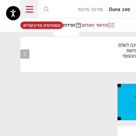
Duns 100
פורטל פיננסי
נפתח בכרטיסייה חדשה
הדואר האדום
ועידות
המהדורה הדיגיטלית
יכה לשלם
כישת
BASE: ההפסד
הרבעוני זינק ל-76