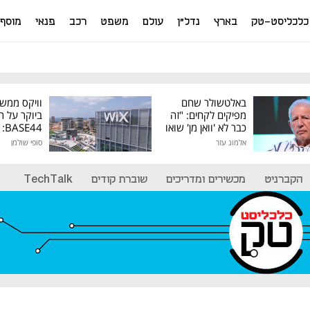
כלכליסט-טק
בארץ
נדל"ן
עולם
משפט
רכב
פנאי
מוסף
באלטשולר שחם
וויקס ממש
מפיקים לקחים: "זה
ביוקר על ר
כבר לא 'וואן מן' שואו
44
של גילעד"
אלמוג עזר
סופי שולמן
מיליון דולר
הקברניט
מכשירים ומדריכים
שוברת קודים
TechTalk