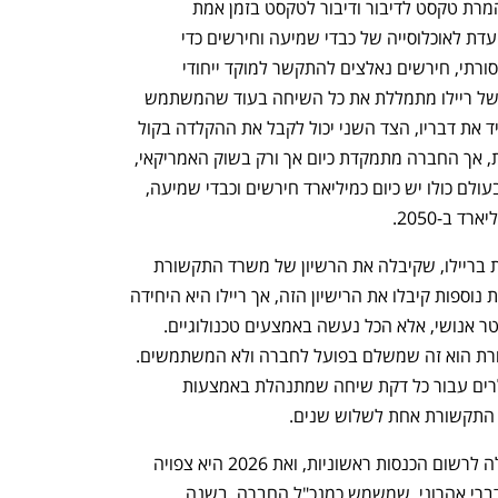
משום שהיא עוסקת בפיתוח אפליקציה להמרת טקסט לדיבור ודיבור לטקסט בזמן אמת 
באמצעות AI. האפליקציה של החברה מיועדת לאוכלוסייה של כבדי שמיעה וחירשים כדי 
לאפשר להם לנהל שיחות טלפון. באופן מסורתי, חירשים נאלצים להתקשר למוקד ייחודי 
שמנגיש עבורם את השיחה. האפליקציה של ריילו מתמללת את כל השיחה בעוד שהמשתמש 
יכול להקליד או לדבר. אם המשתמש מקליד את דבריו, הצד השני יכול לקבל את ההקלדה בקול 
בזמן אמת. האפליקציה תומכת ב-50 שפות, אך החברה מתמקדת כיום אך ורק בשוק האמריקאי, 
שבו יש 40 מיליון חירשים וכבדי שמיעה. בעולם כולו יש כיום כמיליארד חירשים וכבדי שמיעה, 
הגיוס נעשה לאחר פריצת דרך משמעותית בריילו, שקיבלה את הרשיון של משרד התקשורת 
האמריקאי (FCC). עד היום רק חמש חברות נוספות קיבלו את הרישיון הזה, אך ריילו היא היחידה 
מביניהן שלא מבוססת על הפעלת קול סנטר אנושי, אלא הכל נעשה באמצעים טכנולוגיים. 
החשיבות ברישיון זה היא שמשרד התקשורת הוא זה שמשלם בפועל לחברה ולא המשתמשים. 
המודל הוא חיוב של בין דולר אחד ל-8 דולרים עבור כל דקת שיחה שמתנהלת באמצעות 
 התקשורת אחת לשלוש שנים. 
מאז קבלת הרישיון במאי 2024, ריילו החלה לרשום הכנסות ראשוניות, ואת 2026 היא צפויה 
לסיים עם הכנסות של 100 מיליון דולר. לדברי אהרוני, שמשמש כמנכ"ל החברה, בשנה 