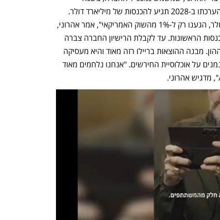
האחרונה היא צמחה בקצב של 400% ולהערכתו ב-2028 תגיע להכנסות של מיליארד דולר. 
"בקצב ההכנסות הנוכחי של 100 מיליון דולר, הגענו רק ל-1% מהשוק האמריקאי", אמר אהרוני, 
והוסיף שריילו הפכה לרווחית כבר עם ההכנסות הראשונות. עד לקבלת הרישיון החברה צברה 
קהל משתמשים, אותו היא מימנה מגיוסי ההון. מבנה ההוצאות בריילו רזה מאוד והיא מעסיקה 
רק 32 עובדים, מחציתם בישראל, חלקם נמנים על אוכלוסיית החירשים. "אנחנו נלחמים מאוד 