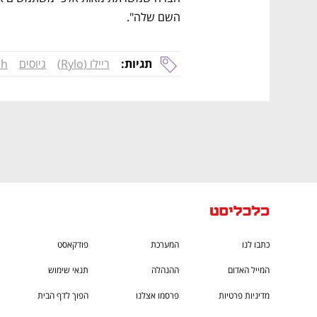
CTech – the
הבית של ההייטק הישראלי
השם שלה".
תגיות:
ריילו (Rylo)
גיוסים
sh
כתבו לנו
המערכת
פודקאסט
המייל האדום
ההנהלה
תנאי שימוש
מדיניות פרטיות
פרסמו אצלנו
הפוך לדף הבית