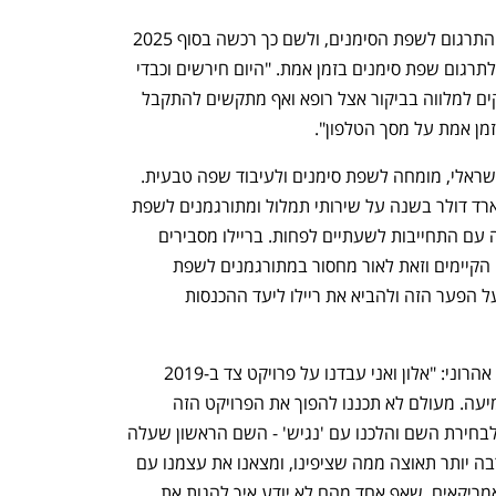
במקביל מתכננת ריילו להיכנס גם לתחום התרגום לשפת הסימנים, ולשם כך רכשה בסוף 2025 
את Sign.mt, שפיתחה טכנולוגיה לזיהוי ולתרגום שפת סימנים בזמן אמת. "היום חירשים וכבדי 
שמיעה לא יכולים ללכת לשיעור יוגה, זקוקים למלווה בביקור אצל רופא ואף מתקשים להתקבל 
מן אמת על מסך הטלפון". 
את Sign.mt הקים ד"ר עמית מור יוסף הישראלי, מומחה לשפת סימנים ולעיבוד שפה טבעית. 
כיום ממשלות ותאגידים מוציאים כ-4 מיליארד דולר בשנה על שירותי תמלול ומתורגמנים לשפת 
הסימנים שעולים כ-75 דולר לשעת עבודה עם התחייבות לשעתיים לפחות. בריילו מסבירים 
שרק 5% מהשוק הזה מקבל מענה בכלים הקיימים וזאת לאור מחסור במתורגמנים לשפת 
הסימנים. הפתרון הטכנולוגי אמור לגשר על הפער הזה ולהביא את ריילו ליעד ההכנסות 
נפתח בכרטיסייה חדשה
נפתח בכרטיסייה חדשה
לגבי שינוי השם מ"נגיש" ל"ריילו", הסביר אהרוני: "אלון ואני עבדנו על פרויקט צד ב-2019 
להנגשת תקשורת עבור חירשים וכבדי שמיעה. מעולם לא תכננו להפוך את הפרויקט הזה 
לחברה ולכן לא הקדשנו מעבר ל-5 דקות לבחירת השם והלכנו עם 'נגיש' - השם הראשון שעלה 
לנו בראש. הזמן עבר ו-Nagish צברה הרבה יותר תאוצה ממה שציפינו, ומצאנו את עצמנו עם 
חברה שמשרתת מאות אלפי משתמשים אמריקאים, שאף אחד מהם לא יודע איך להגות את 