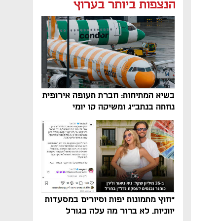
נפתח בכרטיסייה חדשה
נפתח בכרטיסייה חדשה
הנצפות ביותר בערוץ
בשיא המתיחות: חברת תעופה אירופית
נחתה בנתב"ג ומשיקה קו יומי
"חוץ מתמונות יפות וסיורים במסעדות
יווניות, לא ברור מה עלה בגורל