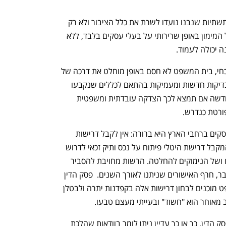
המשפט העלה תהיות לגבי הפליה פסולה 
בגביית ההיטלים, וציין כי במקרה הנדון התשתיות שנבנו נועדו לשרת את כלל הציבור ולא רק 
את בעלי העסקים. נקבע כי הטלת כל נטל המימון באופן שרירותי על בעלי עסקים בלבד, ללא 
ה יכולה לעמוד.
חשוב להדגיש כי למרות ביטול החיוב הנוכחי, בית המשפט לא חסם באופן מוחלט את דרכה של 
העירייה. נקבע כי הרשות רשאית לערוך בדיקות חדשות ומעמיקות בהתאם לכללים שנקבעו 
ב"הלכת כללית בחצור", ולהוציא דרישה חדשה אם תמצא לכך הצדקה עובדתית ומשפטית 
ורטת כנדרש. 
המשמעות המעשית עבור בעלי נכסים ועסקים ברחבי הארץ היא ברורה: אין לקבל דרישות 
תשלום לאקוניות כגזירת גורל. כל נישום המקבל דרישת היטלי פיתוח על נכס ותיק זכאי לדרוש 
מהרשות פירוט מלא של הבדיקות שנערכו ושל הנימוקים להחלטה. הרשות מחויבת להסביר 
מדוע היא סבורה כי לא שולמו היטלים בעבר, חרף האישורים שניתנו לאורך השנים.  פסק הדין 
החדש מחזק את המגמה לפיה בתי המשפט מוכנים לבחון דרישות אלה בקפדנות יתרה ולבטלן 
 מאוחר הוא "חשוד" ובעייתי מעצם טבעו.
לא ידוע האם בכוונת הרשות לערער על פסק הדין, כך או כך עדיין ניתן לומר בוודאות שהלכת 