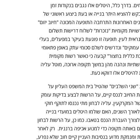
תיעול או פיתוח של שטחים ציבוריים פתוחים. בדרך כלל, היטלים אלו נגבים בנקודות זמן 
קבועות וברורות, לרוב בעת שבעל נכס מבקש להוציא היתר בנייה או בעת ביצוע ראשוני של 
עבודות תשתית הגובלות בנכס. אולם, בשנים האחרונות התרחבה התופעה המכונה "חיוב יזום" 
או "דרישת תשלום מאוחרת", במסגרתה רשויות מקומיות "נזכרות" לשלוח דרישות תשלום 
מנכסים קיימים וותיקים ללא עילה מיידית נראית לעין. תופעה זו פוגעת בעיקר במפעלים, בעלי 
עסקים וגופים ציבוריים הנתפסים כ"כיסים עמוקים" ונדרשים לשלם סכומי עתק באופן פתאומי 
ושרירותי. על מנת לרסן פרקטיקה זו, "הלכת כללית בחצור" קבעה כי כאשר רשות מקומית 
מבקשת לגבות היטלים מנכס המחובר לתשתיות ונהנה מהן במשך תקופה ארוכה, מוטל עליה 
 להיטלים אלו דווקא כעת.
ליבת "הלכת כללית בחצור" טמונה בתורת "שני השלבים" שהטיל בית המשפט העליון על 
הרשויות. בשלב הראשון, עוד בטרם הוצאת החיוב לנכס קיים, על הרשות לבצע בדיקות עומק 
יסודיות בארכיוניה ובהיסטוריה התכנונית של המקרקעין. עליה לבחון מתי נכנסו לתוקף חוקי 
העזר הרלוונטיים, מתי ניתנו היתרי בנייה לאורך השנים, האם שולמו היטלים במועדי בנייה 
קודמים, והאם ניתנו אישורי היעדר חובות לצורך העברת הנכס בטאבו. כמו כן, על הרשות לבחון 
נפתח בכרטיסייה חדשה
נפתח בכרטיסייה חדשה
את מדיניות הגבייה שלה כלפי נכסים דומים באותה תקופה כדי למנוע אכיפה ברננית.  רק לאחר 
שהרשות מציגה תשתית עובדתית מפורטת ומנמקת מדוע בנסיבות העניין קיים חוב שלא נפרע, 