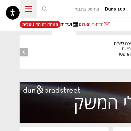
Duns 100
פורטל פיננסי
נפתח בכרטיסייה חדשה
הדואר האדום
ועידות
המהדורה הדיגיטלית
יכה לשלם
כישת
BASE: ההפסד
הרבעוני זינק ל-76