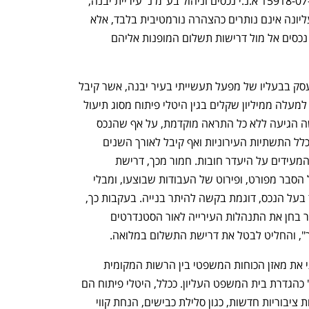
פסק הדין הנוכחי, שניתן בעניין עת"מ 15918-07-23 א.נ.י נכסים וניהול בע"מ נ' עיריית יבנה, 
מבהיר כי העקרונות שנקבעו בערכאה העליונה אינם נותרים כהצהרה נורמטיבית בלבד, אלא 
מהווים כיום כלי משפטי ממשי עבור בעלי נכסים אל מול דרישות תשלום המופנות אליהם 
המקרה שהובא לפתחו של בית המשפט עסק בבעליו של מפעל תעשייתי בעיר יבנה, אשר קיבל 
ביום בהיר אחד דרישת תשלום על סך של למעלה ממיליון שקלים בגין היטלי פיתוח מסוג תיעול 
ושטחים ציבוריים פתוחים (שצ"פ). הדרישה הגיעה ללא כל התראה מוקדמת, על אף שהנכס 
המדובר קיים כבר עשרות שנים, מחובר לכלל התשתיות העירוניות ואף קיבל לאורך השנים 
מספר אישורים רשמיים מהעירייה עצמה המעידים על היעדר חובות. חמור מכך, דרישת 
התשלום נשלחה כשהיא לאקונית, ללא כל הסבר מפורט, ופירוט של העבודות שבוצעו, ומבלי 
שהייתה זיקה לפעולה תכנונית יזומה מצד בעל הנכס, דוגמת בקשה להיתר בנייה. בעקבות כך, 
הוגשה עתירה לבית המשפט המחוזי, אשר בחן את התנהלות העירייה לאור הסטנדרטים 
", והחליט לבטל את דרישת התשלום במלואה.
"הלכת כללית בחצור" שינתה באופן מהותי את מאזן הכוחות המשפטי בין הרשות המקומית 
לנישום ביחס "לדרישות תשלום מאוחרות" כהגדרת בית המשפט העליון. ככלל, היטלי פיתוח הם 
תשלומי חובה שנועדו לממן הקמת תשתיות ציבוריות חדשות, כגון סלילת כבישים, הנחת קווי 