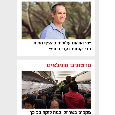
פרויקט הנדל"ן"
"מי התהום עלולים להציף מאות
רבי־קומות בערי החוף"
סרטונים מומלצים
פקקים בשרוול: למה לוקח כל כך