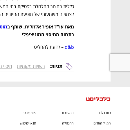
לצמצום משמעותי של תופעת החיובים המ
מאת עו"ד אופיר אלמליח, שותף ב
מוסק
בתחום המיסוי המוניציפלי
d&b 
– לדעת להחליט
תגיות:
רשויות מקומיות
מיסוי מ
כתבו לנו
המערכת
פודקאסט
המייל האדום
ההנהלה
תנאי שימוש