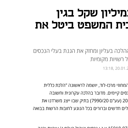
יליון שקל בגין
בית המשפט ביטל את
הלכה בעליון ומחזק את הגנת בעלי הנכסים
 רשויות מקומיות
13:18, 20.01.
בפסק דין שניתן לאחרונה בבית המשפט המחוזי מרכז-לוד, יושמה לראשונה "הלכת כללית 
בחצור" העוסקת בגביית היטלי פיתוח מנכסים קיימים. מדובר בהלכה עקרונית וחשובה 
שנקבעה בבית המשפט העליון בשנת 2023 (עע"ם 7990/20) בתיק שבו ייצג משרדנו את 
שירותי בריאות כללית, ובמסגרתו הותוו כללים חדשים וברורים בכל הנוגע לחובות הרשות בבואה 