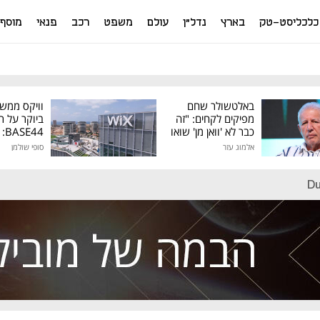
כלכליסט-טק
בארץ
נדל"ן
עולם
משפט
רכב
פנאי
מוסף
באלטשולר שחם
וויקס ממש
מפיקים לקחים: "זה
ביוקר על ר
כבר לא 'וואן מן' שואו
44
של גילעד"
אלמוג עזר
סופי שולמן
מיליון דולר
Du