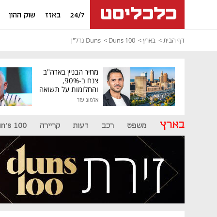
24/7
באזז
שוק ההון
דף הבית
בארץ
Duns 100
Duns נדל"ן
מחיר הבניין בארה"ב
צנח ב-90%,
והחלומות על תשואה
גבוהה התנפצו
אלמוג עזר
בארץ
משפט
רכב
דעות
קריירה
n's 100