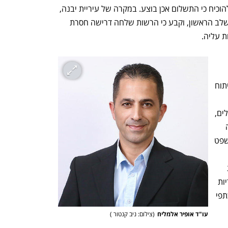
עובר הנטל אל בעל הנכס, בשלב השני, להוכיח כי התשלום אכן בוצע. במקרה של עיריית יבנה, 
מצא בית המשפט כשלים מהותיים כבר בשלב הראשון, וקבע כי הרשות שלחה דרישה חסרת 
ת עליה.
h – the gateway to Tech
You're NXT
ית נוספת שקיבלה ביטוי נרחב 
ההיטל". לפי עקרון זה, אין לדרוש היטל פיתוח 
בעבר, ואין זה משנה אם הנכס החליף בעלים, 
אם חלפו שנים רבות או אם הרשות ביצעה 
עבודות תשתית משלימות באזור. בית המשפט 
בארכיוני הרשות אינם מהווים עילה חוקית 
להטלת חיובים חדשים על הנישום. האחריות 
לתיעוד ולמעקב אחר הגבייה מוטלת על כתפי 
ינה יכולה להתגלגל לפתחו של 
עו"ד אופיר אלמליח
(
צילום: ניב קנטור 
)