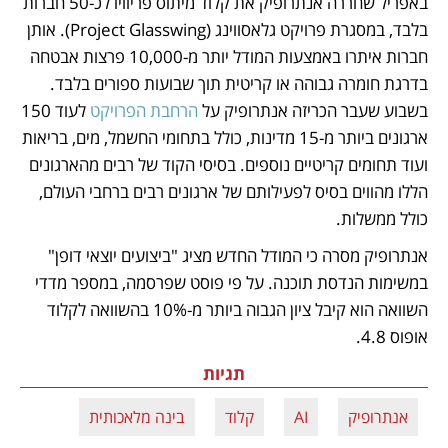
באפריל שחררה אנתרופיק את קלוד מיתוס פריוויו לכ-50 חברות 
בלבד, במסגרת פרויקט גלאסווינג (Project Glasswing). אותן 
חברות איתרו באמצעות המודל יותר מ-10,000 פרצות אבטחה 
בדרגת חומרה גבוהה או קריטית תוך שבועות ספורים בלבד. 
בשבוע שעבר הכריזה אנתרופיק על 
הרחבת הפרויקט
 לעוד 150 
ארגונים ביותר מ-15 מדינות, כולל בתחומי החשמל, מים, בריאות 
ועוד תחומים קריטיים נוספים. בסיסי הקוד של רבים מהארגונים 
הללו מהווים בסיס לפעילותם של ארגונים רבים ברחבי העולם, 
כולל ממשלות.  
אנתרופיק מסרה כי המודל החדש מציג "ביצועים יוצאי דופן" 
במשימות הנדסת תוכנה. על פי פוסט שפרסמה, במספר מדדי 
השוואה הוא קיבל ציון הגבוה ביותר מ-10% בהשוואה לקלוד 
אופוס 4.8.
תגיות
אנתרופיק
AI
קלוד
בינה מלאכותית