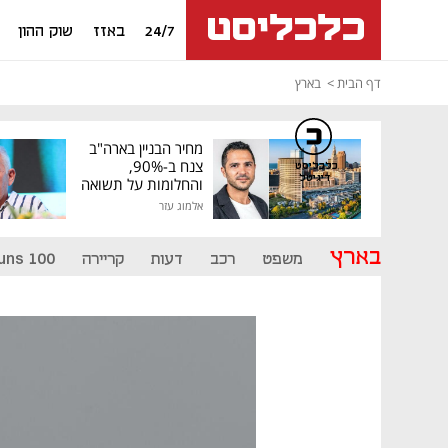
24/7
באזז
שוק ההון
דף הבית
בארץ
מחיר הבניין בארה"ב
צנח ב-90%,
כלכליסט
דיגיטל
והחלומות על תשואה
גבוהה התנפצו
אלמוג עזר
בארץ
משפט
רכב
דעות
קריירה
uns 100