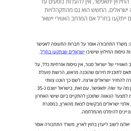
חילוץ יתאפשר, אין להעלות נוסעים על
ה ישראלים. החשש הוא גם מהתקהלויות
 ייתקעו בחו"ל אם המרחב האווירי יישאר
צו איסור יציאה מהארץ לכל אזרחי המדינה: משרד התחבורה אוסר על חברות התעופה לאפשר 
 טיסות החילוץ שישיבו 
ישראלים שנתקעו בחו"ל
.
במהלך מבצע "עם כלביא" ובזמן שהמרחב האווירי של ישראל סגור, אין טיסות אזרחיות כלל, על 
כן רשות התעופה האזרחית הודיעה כי בהתאם לתוכנית חירום שהוכנה מראש, הרשות פועלת 
יחד עם חברות התעופה הישראליות במטרה להחזיר ישראלים ארצה. לשם כך הוכנו צוותי 
האוויר והמטוסים, אך הצפי הוא שייקח זמן מה עד שזה יתאפשר. עם זאת, בישראל ישנם כ-35 
אלף תיירים - יש להניח שרבים מהם הגיעו למצעד הגאווה שתוכנן להתקיים ביום שישי האחרון 
ובוטל - ואלפים מעוניינים לעזוב. במקביל, אלפי ישראלים מבקשים לצאת מהארץ, במסגרת 
וניינים להימלט מהמלחמה. 
למרות שהטיסות שיחלצו ישראלים מחו"ל יאלצו לשוב ליעדן בחוץ לארץ, משרד התחבורה אוסר 