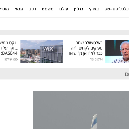
כלכליסט-טק
בארץ
נדל"ן
עולם
משפט
רכב
פנאי
מוסף
באלטשולר שחם
וויקס ממש
מפיקים לקחים: "זה
ביוקר על ר
כבר לא 'וואן מן' שואו
44
של גילעד"
אלמוג עזר
סופי שולמן
מיליון דולר
D