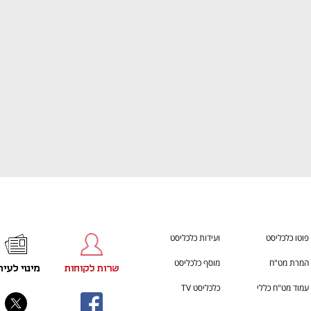
ענף במתח גבוה
מדברים כלכלה, עסקים ומה שב
פוטו כלכליסט
ועידות כלכליסט
המרת מט"ח
מוסף כלכליסט
שרות לקוחות
מינוי לעית
עמוד מט"ח כללי
כלכליסט TV