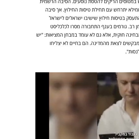
על חברות התעופה הישראליות להשתמש במטוסים הריקים להטסת נוסעים. הסיבה הרשמית 
היא חשש מהתקהלויות בנתב"ג, מצב שממילא יתרחש עם תחילת טיסות החילוץ. אך סיבה 
נוספת היא שהרשות לא מעוניינת שוב להתעסק בטיסות חילוץ שישיבו ישראלים לישראל 
במידה והמרחב האווירי יישאר סגור עוד זמן רב. גורמים בענף התחבורה מסרו לכלכליסט 
שהמהלך התמוה לא רק שנוי במחלוקת מבחינה חוקית, אלא גם לא עומד במבחן המציאות: "יש 
עליהם לחץ מטורף, עשרות אלפי אנשים מבקשים לצאת מהמדינה. הם בחיים לא יצליחו 
נסות".