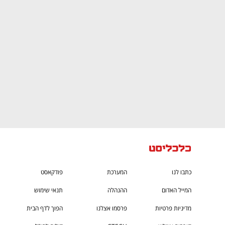
CTech – the
הבית של ההייטק הישראלי
כתבו לנו
המערכת
פודקאסט
המייל האדום
ההנהלה
תנאי שימוש
מדיניות פרטיות
פרסמו אצלנו
הפוך לדף הבית