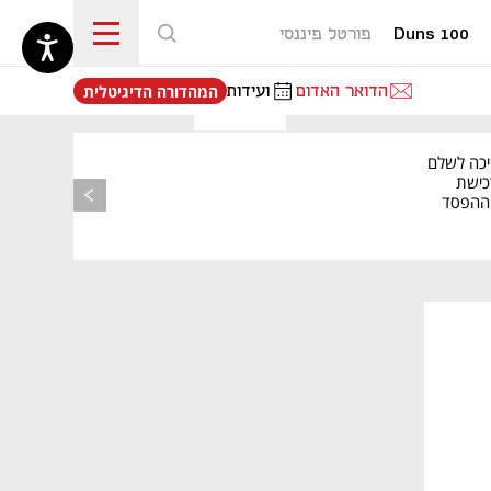
Duns 100
פורטל פיננסי
נפתח בכרטיסייה חדשה
הדואר האדום
ועידות
המהדורה הדיגיטלית
יכה לשלם
כישת
BASE: ההפסד
הרבעוני זינק ל-76