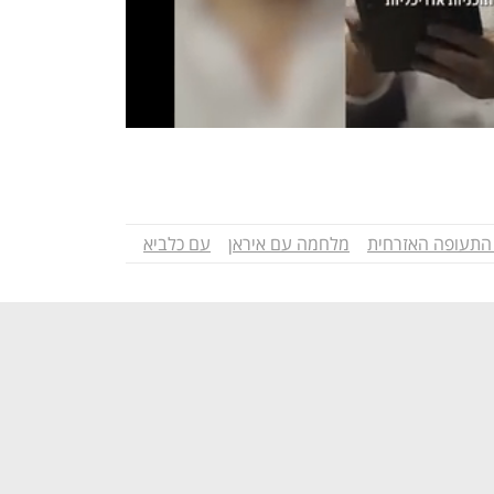
התעופה האזרחית
מלחמה עם איראן
עם כלביא