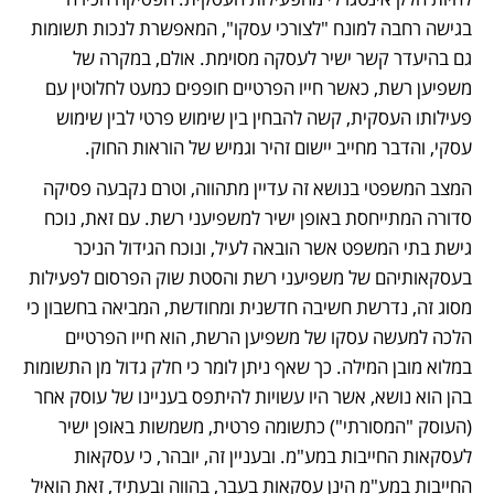
בגישה רחבה למונח "לצורכי עסקו", המאפשרת לנכות תשומות 
גם בהיעדר קשר ישיר לעסקה מסוימת. אולם, במקרה של 
משפיען רשת, כאשר חייו הפרטיים חופפים כמעט לחלוטין עם 
פעילותו העסקית, קשה להבחין בין שימוש פרטי לבין שימוש 
עסקי, והדבר מחייב יישום זהיר וגמיש של הוראות החוק. 
המצב המשפטי בנושא זה עדיין מתהווה, וטרם נקבעה פסיקה 
סדורה המתייחסת באופן ישיר למשפיעני רשת. עם זאת, נוכח 
גישת בתי המשפט אשר הובאה לעיל, ונוכח הגידול הניכר 
בעסקאותיהם של משפיעני רשת והסטת שוק הפרסום לפעילות 
מסוג זה, נדרשת חשיבה חדשנית ומחודשת, המביאה בחשבון כי 
הלכה למעשה עסקו של משפיען הרשת, הוא חייו הפרטיים 
במלוא מובן המילה. כך שאף ניתן לומר כי חלק גדול מן התשומות 
בהן הוא נושא, אשר היו עשויות להיתפס בעניינו של עוסק אחר 
(העוסק "המסורתי") כתשומה פרטית, משמשות באופן ישיר 
לעסקאות החייבות במע"מ. ובעניין זה, יובהר, כי עסקאות 
החייבות במע"מ הינן עסקאות בעבר, בהווה ובעתיד, זאת הואיל 