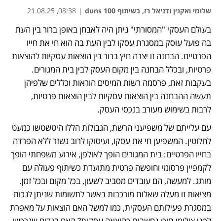
שלומי ואקנין ודניאל רז, בשיתוף duns 100
|
08:38, 21.08.25
בעולם העסקי "המסורתי" ניתן היה לאבחן באופן ברור בין העת 
נפתח בכרטיסייה חדשה
נפתח בכרטיסייה חדשה
בה פועל עוסק במסגרת עסקו לבין העת בה הוא חי את חייו 
הפרטיים. הבחנה זו יצרה חיץ ברור בין הוצאות עסקיות להוצאות 
פרטיות, ובכלל הבחנה בין מקום העסק לבין בית המגורים. 
בעקבות זאת, פרסמה רשות המיסים הוראות וכללים שלפיהן 
תעשה ההבחנה בין הוצאות עסקיות לבין הוצאות פרטיות, 
לרבות בשימוש מעורב בנכסי העסק. 
עם עלייתם של משפיעני הרשת, הגבולות הללו היטשטשו כמעט 
לחלוטין. המשפיען חי את עסקו, ועיסוקו לרוב נשזר ללא הפרדה 
בחייו הפרטיים: בית המגורים הופך לאולפן, אירוע משפחתי הופך 
לקמפיין פרסומי וחופשה פרטית מתועדת כשיתוף פעולה עם 
מותג. למעשה, הם עובדים מסביב לשעון, בכל מקום ובכל זמן. 
מציאות זו מעלה שאלות מורכבות באשר לתשומות שניתן לנכות 
במסגרת פעילותם העסקית, כמו למשל האם הוצאות על מאפרת 
לפני צילומי תוכן נחשבות כהוצאה עסקית? האם בגדים שנרכשו 