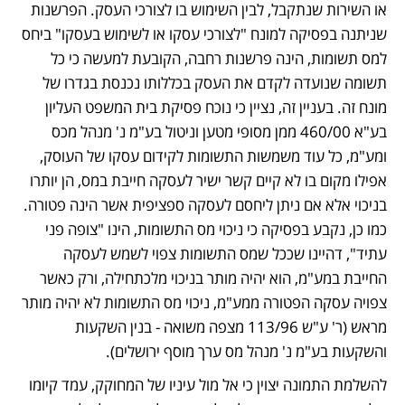
או השירות שנתקבל, לבין השימוש בו לצורכי העסק. הפרשנות 
שניתנה בפסיקה למונח "לצורכי עסקו או לשימוש בעסקו" ביחס 
למס תשומות, הינה פרשנות רחבה, הקובעת למעשה כי כל 
תשומה שנועדה לקדם את העסק בכללותו נכנסת בגדרו של 
מונח זה. בעניין זה, נציין כי נוכח פסיקת בית המשפט העליון 
בע"א 460/00 ממן מסופי מטען וניטול בע"מ נ' מנהל מכס 
ומע"מ, כל עוד משמשות התשומות לקידום עסקו של העוסק, 
אפילו מקום בו לא קיים קשר ישיר לעסקה חייבת במס, הן יותרו 
בניכוי אלא אם ניתן ליחסם לעסקה ספציפית אשר הינה פטורה. 
כמו כן, נקבע בפסיקה כי ניכוי מס התשומות, הינו "צופה פני 
עתיד", דהיינו שככל שמס התשומות צפוי לשמש לעסקה 
החייבת במע"מ, הוא יהיה מותר בניכוי מלכתחילה, ורק כאשר 
צפויה עסקה הפטורה ממע"מ, ניכוי מס התשומות לא יהיה מותר 
מראש (ר' ע"ש 113/96 מצפה משואה - בנין השקעות 
והשקעות בע"מ נ' מנהל מס ערך מוסף ירושלים).
להשלמת התמונה יצוין כי אל מול עיניו של המחוקק, עמד קיומו 