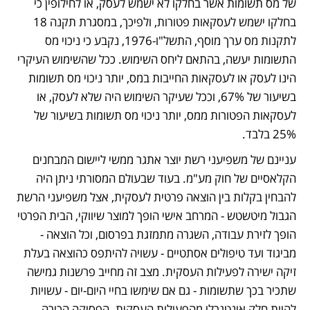
של מס תשומות אשר בחלקו לא ישמש לעסק, או לחילופין כי 
בחלקו ישמש לעסקאות פטורות, ולפיכך, במסגרת תקנה 18 
לתקנות מס ערך מוסף, התשל"ו-1976, נקבע כי ניכוי מס 
התשומות יעשה, בהתאם ליחס השימוש. ככל שהשימוש העיקרי 
הינו לעסק או לעסקאות החייבות במס, יותר ניכוי מס תשומות 
בשיעור של 67%, וככל שעיקר השימוש היה שלא לעסק, או 
לעסקאות הפטורות ממס, יותר ניכוי מס תשומות בשיעור של 
25% בלבד. 
עניינם של משפיעני רשת יוצר אתגר ממשי ליישום המבחנים 
הקלאסיים של חוק מע"מ. בעוד שבעולם המסורתי ניתן היה 
להבחין בקלות בין הוצאה פרטית לעסקית, אצל משפיעני הרשת 
הגבול מיטשטש - המרחב אישי הופך למוצר שיווקי, הבית הפרטי 
הופך לזירת עבודה, השגרה מתמזגת בפרסום, וכל הוצאה - 
מביגוד ועד טיפולים אסתטיים - עשויה להיתפס כהוצאה בעלת 
זיקה ישירה לפעילות העסקית. מצב זה מחייב פרשנות גמישה 
שתכיר בכך שתשומות - גם אם שימשו בחיי היום-יום - עשויות 
להיות חלק אינטגרלי מהפעילות העסקית. הפסיקה הכירה 