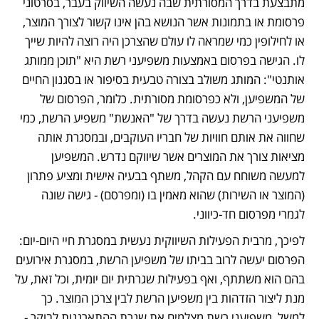
מתבצעת בדרך המסורתית שבה נעשה השיווק בעבר, בסרטוני 
פרסומת או בתמונות אשר הנושא בהן אינו קשור לצורך המוצר, 
או לחילופין כמי שמראה לו עולם שהצרכן היה רוצה להיות שייך 
לו. הגישה בפרסום באמצעות משפיעני רשת היא "תוכן ממותג 
אותנטי": המותג משולב בצורה טבעית בסיפור או בסגנון החיים 
של המשפיען, ולא כפרסומת מסורתית. כלומר, הפרסום של 
משפיעני הרשת נעשה בדרך של "האנשת" משפיע הרשת, כמי 
שחווה את אותם חוויות של חבריו העוקבים, ובמסגרת אותה 
מציאות צורך את המוצרים אשר שיווקם נדרש. המשפיען 
למעשה משוחח עם הקהל, משתף בבעיה אישית ומציע פתרון 
(המוצר או השירות) שהוא מאמין בו (ומפרסם) - גישה שונה 
לגמרי מפרסום חד-כיווני. 
לפיכך, מרבית הפעילות השיווקית נעשית במסגרת חיי היום-יום: 
הפרסום יעשה לרוב בביתו של משפיען הרשת, במסגרת אירועים 
בהם הוא משתתף, ואף בפעילות שגרתית יום יומית, וכל זאת, על 
מנת ליצור הזדהות בין משפיען הרשת לבין צרכן המוצר. כך 
למשל, משפיעני רשת מצלמים את שגרת ההתארגנות לבוקר - 