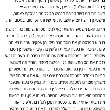
בהתאם להוראת ס' 10 לחוק מס ערך מוסף, התשל"ו-1975 
(להלן: "חוק מע"מ"). ולפיכך, על מוכר הרהיטים להוציא 
חשבונית מס בשל מכירת הרהיט הכולל מחיר עסקה כאמור, 
ומשפיען הרשת יוציא חשבונית על שירותי הפרסום, בסכום זהה.  
אולם, האם משפיען הרשת זכאי לניכוי מס התשומות בגין רכישת 
הרהיט, מאחר שהתשומה נועדה לצורכי עסקו? כך למשל, מקום 
בו הוא מפרסם הן את מוכר הרהיטים והן עסקים אחרים באותה 
פינת ישיבה. או בעניין עסקת חליפין בה קיבל המשפיען מטבח 
שהותקן בביתו במסגרת עסקה עם חברת מטבחים. האם זה זכאי 
לנכות את מס התשומות בגין רכישת מטבח, הואיל וזה משמש 
אותו בעסקיו- בין בפרסום המטבח, ובין בפרסומים עת משפיען 
הרשת מצטלם במטבח ומפרסם יצרני מזון או את עסקיהם של 
משווקי מוצרים למטבח, וכיו"ב. בעניין זה, נציין כי בעוד שבעבר 
היה נדרש המפרסם לגשת לאולפן מרוהט, במקרה זה, האולפן 
המרוהט הוא ביתו של משפיען הרשת. באותו אופן, ניתן לראות 
את הבית, או חלק ממנו, כסטודיו תוכן לכל דבר, ולפיכך את 
ההשקעות שנעשו בו ככאלה המקדמות את הפעילות העסקית 