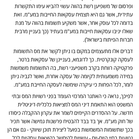
ופרסום של משפיען רשת בהווה עשוי להביא עימו התקשרות 
עתידית, אשר גם היא תצמיח עסקאות החייבות במע"מ. זאת 
בדומה לכל עוסק אחר, אשר משקיע תשומות בהווה על מנת 
שאלו יניבו עסקאות חייבות במע"מ בעתיד (כך בעניין מרבית 
חברות הפיתוח בישראל).
דברים אלו מתעצמים במקום בו ניתן לקשר את מס התשומות 
לעסקה קונקרטית. כך לדוגמא, בעניינן של עסקאות ברטר, 
פרקטיקה רווחת בקרב משפיעני רשת, בה התשומות משמשות 
במידה משמעותית לקיומה של עסקה אחרת, ואשר לגביה ניתן 
לומר, לכל הפחות כי עיקרה שימשה לעסקה החייבת במע"מ.
לפיכך, נראה כי האתגר המרכזי העומד בפני רשויות המס ובתי 
המשפט הוא התאמת דיני המס למציאות כלכלית-דיגיטלית 
חדשה. על ההסדרים הקיימים לשמר את עקרון ההקבלה כיסודו 
של חוק מע"מ. אך בד בבד להבטיח פרשנות גמישה אשר תכיר 
בכך שתשומות המשמשות בפועל ליצירת תוכן שיווקי - גם אם הן 
נטועות בחיי היום-יום - עשויות להיחשב כהוצאות עסקיות לכל 