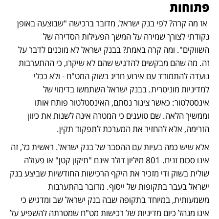
פתוחות
 אז מה קרה? לפי בנק ישראל, מדובר ברכישה "שבוצעה באופן 
נקודתי לצורך שמירה על המשך הפעילות הסדירה של 
השווקים". ומה קרה באמת? בבנק ישראל לא מוכנים לדבר על 
זה. מה שהם מבקשים להדגיש שהם לא שיקרו, כי ההתערבות 
נועדה להתמודד עם אירוע חריג בשוק המט"ח - ולא ככלי 
למדיניות מוניטרית. בבנק ישראל השתמשו בדימוי של 
אינסטלטור: כאשר צינור נסתם, האינסטלטור פותח אותו 
וממשיך הלאה. שם טוענים כי המטרה אינה לשנות את כיוון 
הזרימה, אלא להחזיר את המערכת לתפקוד תקין.
אלא שיש כמה בעיות עם ההסבר של בנק ישראל. ראשית כל, זה 
אינו סכום זניח. 801 מיליון דולר אינם "תיקון קטן" או פעולה 
שולית בשוק ודי מזכיר את היקף הרכישות החודשיות שביצע בנק 
ישראל בעבר בתקופות של ייסוף. מדובר בהתערבות 
משמעותית, במיוחד בתקופה שבה בנק ישראל שב ומדגיש כי 
אינו מנהל כיום מדיניות של רכישות מט"ח שמטרתה להשפיע על 