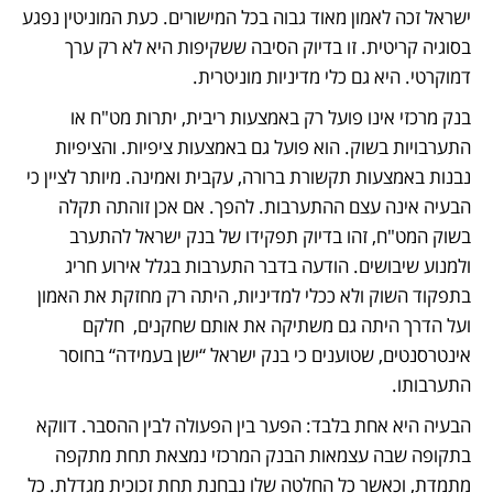
ישראל זכה לאמון מאוד גבוה בכל המישורים. כעת המוניטין נפגע 
בסוגיה קריטית. זו בדיוק הסיבה ששקיפות היא לא רק ערך 
דמוקרטי. היא גם כלי מדיניות מוניטרית.
בנק מרכזי אינו פועל רק באמצעות ריבית, יתרות מט"ח או 
התערבויות בשוק. הוא פועל גם באמצעות ציפיות. והציפיות 
נבנות באמצעות תקשורת ברורה, עקבית ואמינה. מיותר לציין כי 
הבעיה אינה עצם ההתערבות. להפך. אם אכן זוהתה תקלה 
בשוק המט"ח, זהו בדיוק תפקידו של בנק ישראל להתערב 
ולמנוע שיבושים. הודעה בדבר התערבות בגלל אירוע חריג 
בתפקוד השוק ולא ככלי למדיניות, היתה רק מחזקת את האמון 
ועל הדרך היתה גם משתיקה את אותם שחקנים,  חלקם 
אינטרסנטים, שטוענים כי בנק ישראל “ישן בעמידה“ בחוסר 
התערבותו. 
הבעיה היא אחת בלבד: הפער בין הפעולה לבין ההסבר. דווקא 
בתקופה שבה עצמאות הבנק המרכזי נמצאת תחת מתקפה 
מתמדת, וכאשר כל החלטה שלו נבחנת תחת זכוכית מגדלת. כל 