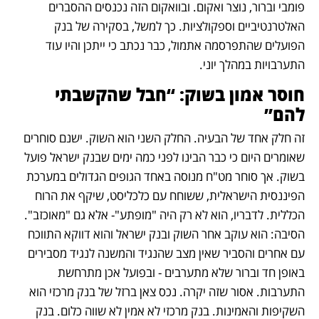
פומבי וברור, נוצר ואקום. ובוואקום הזה נכנסים ההסברים 
האלטרנטיביים וספקולציות. כך למשל, בסקירה של בנק 
הפועלים שהתפרסמה אתמול, כבר נכתב כי ייתכן והיו עוד 
התערבויות במהלך יוני.
חוסר אמון בשוק: “חבל שהקשבתי 
להם”
זה חלק אחד של הבעיה. החלק השני הוא השוק. ישנם סוחרים 
שאומרים היום כי כבר הבינו לפני כמה ימים שבנק ישראל פועל 
בשוק. אך סוחר מט"ח מנוסה באחד הגופים הגדולים במערכת 
הפיננסית הישראלית, ששוחח עם כלכליסט, שיקף את הרוח 
הכללית. לדבריו, הוא לא רק היה "מופתע"- אלא גם "מאוכזב". 
הסיבה: הוא עוקב אחר השוק ובנק ישראל והוא דווקא התווכח 
עם אחרים והסביר שאין מצב שהנגיד והמשנה לנגיד מסבירים 
באופן חד וברור שלא מתערבים - ובפועל אכן מתרחשת 
התערבות. אסור שזה יקרה. נכס צאן ברזל של בנק מרכזי הוא 
השקיפות והאמינות. בנק מרכזי לא אמין לא שווה כלום. בנק 