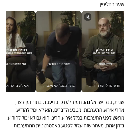
שער החליפין.
זה שינה לי את החיים: איך עידו איז'ק הופך את הסמארטפון לכלי צילום מקצועי_v
בתור מנכל אני מקבל מאות החלטות ביום, וה- Galaxy Z Fold8 Ultra עוזר לי לחתוך אותן מהר יותר_v
אני לא צריכה את המשרד:
שנית, בנק ישראל נהג תמיד לעדכן בדיעבד, בתוך זמן קצר, 
אחרי אירוע התערבות. מטבע הדברים, הוא לא יכול להודיע 
מראש לפני התערבות בגלל אירוע חריג. הוא גם לא יכול להודיע 
בזמן אמת, מאחר שזה עלול לפגוע באסטרטגיית ההתערבות 