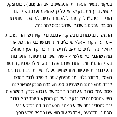
במקומו. נשיא התאחדות התעשיינים, אברהם (נובו) נובוגרוצקי, 
למשל, בירך את בנק ישראל על כך שהוא מתערב בשוק וגם 
הוריד ריבית. "הלחץ מתחיל לעבוד וזה טוב. לא מעניין אותי מה 
הסיבה, אבל טוב שבנק ישראל נכנס לתמונה". 
התעשיינים, כמו רבים בשוק, לא נכנסים לדקויות של ההתערבות 
– מדוע זה קרה – אלא מקבלים איתותים שהבנק המרכזי, אחרי 
לחץ, קונה דולרים בהתאם לדרישות. זה בדיוק ההפך המוחלט 
ממה שהבנק ביקש לשקף – שאין שינוי במדיניות ההתערבות 
בשוק המט"ח ואכן התרחשו תנועה חריגה, תקלה טכנית, מחסור 
רגעי בנזילות או עיוות אחר שחייב פעולה מיידית. מבחינת המגזר 
העסקי, מדובר בלא יותר מתירוץ שמהווה סולם לבנק המרכזי 
לרדת מהעץ הגבוה שעליו טיפס. העובדה שבנק ישראל קנה 
סכום עתק כזה היא עדות חיה לכך שהוא נכנע ללחץ. המשמעות 
היא שההסתרה של בנק ישראל רק תזמין עוד יותר לחץ. הבנק 
יכול להסביר כמה שהוא רוצה שהפעולה היתה בגלל אירוע 
מסתורי וחד־פעמי, אבל כל עוד הוא אינו מספק מידע נוסף, 