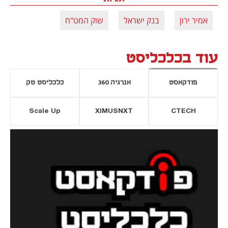
אמיר ירון
בנק ישראל
שוק המט"ח
עוד בכלכליסט
פודקאסט
אנרגיה 360
כלכליסט טק
Scale Up
XIMUSNXT
CTECH
יסייה חדשה
נפתח בכרטיסייה חדשה