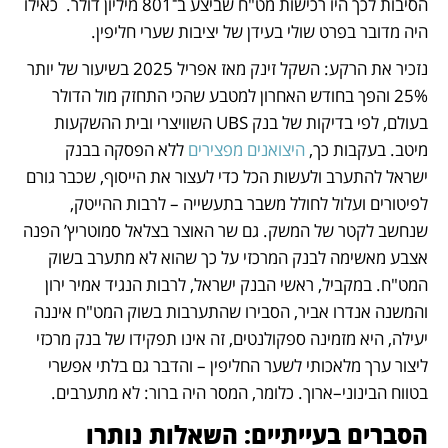
הסיבות לכך היו רכישות מט"ח שביצע ב־801 מיליון דולר.  כאילו 
היה מדובר בפרט שולי בעידן של יציבות שערי חליפין. 
נזכיר את הרקע: השקל זינק מאז אפריל 2025 בשיעור של יותר 
25% והפך בחודש האחרון למטבע שהכי התחזק מול הדולר 
בעולם, לפי בדיקות של בנק UBS השוויצרי ובית ההשקעות 
מיטב. בעקבות כך, 
היצואנים מפצירים
 ללא הפסקה בבנק 
ישראל להתערב ולעשות הכל כדי לעצור את הייסוף, שכבר גורם 
לפיטורים ועלול לחולל משבר בתעשייה – לרבות ההייטק, 
שנחשב לקטר של המשק. גם שר האוצר בצלאל סמוטריץ’ הפנה 
אצבע מאשימה לבנק המרכזי על כך שהוא לא מתערב בשוק 
המט"ח. במקביל, ראשי הבנק ישראל, לרבות הנגיד אמיר ירון 
והמשנה אנדרו אביר, הסבירו שהתערבות בשוק המט"ח איננה 
יעילה, היא מזמינה ספקולנטים, זה אינו תפקידו של בנק מרכזי 
ליצור ערך מלאכותי לשער החליפין – והדבר גם בלתי אפשרי 
בטווח הבינוני–ארוך. כלומר, המסר היה ברור: לא מתערבים.
הסברים בעייתיים: השאלות נותרו 