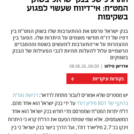
המט"ח: אי־דיווח שעשוי לפגוע
בשקיפות
בנק ישראל פרסם את ההתערבות שלו בשוק המט”ח בין
דפיו של דו”ח חודשי משמים על היתרות שלו. הפער בין
ההצהרות על אי־התערבות למעשים בשטח וההסברים
הרשמיים עלול להעלות תהיות לגבי הפעילות של הבנק
בשווקים
אדריאן פילוט
|
06:00, 08.06.26
+
נקודות עיקריות
יש מספרים שלא אמורים לעבור מתחת לרדאר: 
רכישת מט"ח 
נפתח בכרטיסייה חדשה
נפתח בכרטיסייה חדשה
בהיקף של 801 מיליון דולר
 על ידי בנק ישראל הוא אחד מהם. 
דו”ח יתרות המט"ח שמפרסם מדי חודש בנק ישראל הוא אחד 
המשעממים. אלא שמי שפתח הפעם את הדו”ח קרא כי היתרות 
זינקו בכ־2.7 מיליארד דולר, ועל הדרך בישר בנק ישראל כי בין 