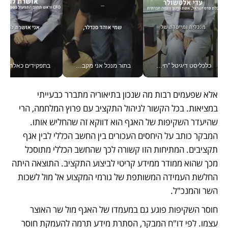
כלכליסט דיגיטל "חינוך הוא המשימה של החיים שלי"_v
בתור מנכל אני מקבל מאות החלטות ביום, וה- Galaxy Z Fold8 Ultra עוזר לי לחתוך אותן מהר יותר_v
בתפקידים כאלה אי אפשר לח
אלא שפעמים רבות מה שנכון בתיאוריה מתברר כבעייתי 
במציאות. בכל הקשור לניהול התקציב עם פרוץ המלחמה, הרי 
שהיעדר השקיפות של האגף הוא דווקא זה שהחליש אותו. 
המבקר כותב על היחסים העכורים בין החשב הכללי לבין אגף 
תקציבים. המתיחות הזו קשורה לכך שהחשב הכללי מתוסכל 
מכך שהוא ממודר ממידע קריטי לביצוע התקציב. התוצאה היתה 
החלשת העמידה המשותפת של גורמי המקצוע אל מול לשכות 
השר והמנכ"ל.
חוסר השקיפות פוגע גם במעמדו של האגף מול שר האוצר 
עצמו. לפי דו"ח המבקר, הסתרת מידע תרמה להעמקת חוסר 