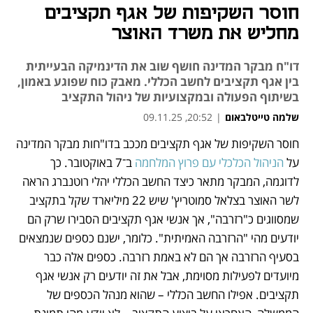
חוסר השקיפות של אגף תקציבים
מחליש את משרד האוצר
דו"ח מבקר המדינה חושף שוב את הדינמיקה הבעייתית
בין אגף תקציבים לחשב הכללי. מאבק כוח שפוגע באמון,
בשיתוף הפעולה ובמקצועיות של ניהול התקציב
שלמה טייטלבאום
|
20:52, 09.11.25
חוסר השקיפות של אגף תקציבים מככב בדו"חות מבקר המדינה 
נפתח בכרטיסייה חדשה
על 
הניהול הכלכלי עם פרוץ המלחמה 
ב־7 באוקטובר. כך 
לדוגמה, המבקר מתאר כיצד החשב הכללי יהלי רוטנברג הראה 
לשר האוצר בצלאל סמוטריץ' שיש 22 מיליארד שקל בתקציב 
שמסווגים כ"רזרבה", אך אנשי אגף תקציבים הסבירו שרק הם 
יודעים מהי "הרזרבה האמיתית". כלומר, ישנם כספים שנמצאים 
בסעיף הרזרבה אך הם לא באמת רזרבה. כספים אלה כבר 
מיועדים לפעילות מסוימת, אבל את זה יודעים רק אנשי אגף 
תקציבים. אפילו החשב הכללי – שהוא מנהל הכספים של 