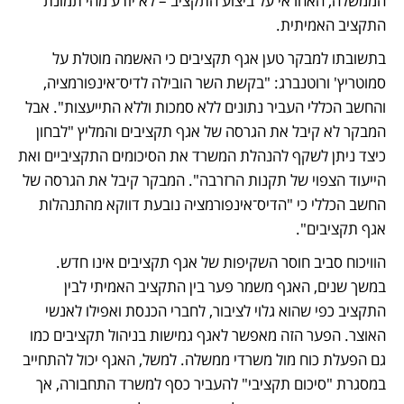
הממשלה, האחראי על ביצוע התקציב – לא יודע מהי תמונת 
התקציב האמיתית.
בתשובתו למבקר טען אגף תקציבים כי האשמה מוטלת על 
סמוטריץ' ורוטנברג: "בקשת השר הובילה לדיס־אינפורמציה, 
והחשב הכללי העביר נתונים ללא סמכות וללא התייעצות". אבל 
המבקר לא קיבל את הגרסה של אגף תקציבים והמליץ "לבחון 
כיצד ניתן לשקף להנהלת המשרד את הסיכומים התקציביים ואת 
הייעוד הצפוי של תקנות הרזרבה". המבקר קיבל את הגרסה של 
החשב הכללי כי "הדיס־אינפורמציה נובעת דווקא מהתנהלות 
אגף תקציבים".
הוויכוח סביב חוסר השקיפות של אגף תקציבים אינו חדש. 
במשך שנים, האגף משמר פער בין התקציב האמיתי לבין 
התקציב כפי שהוא גלוי לציבור, לחברי הכנסת ואפילו לאנשי 
האוצר. הפער הזה מאפשר לאגף גמישות בניהול תקציבים כמו 
גם הפעלת כוח מול משרדי ממשלה. למשל, האגף יכול להתחייב 
במסגרת "סיכום תקציבי" להעביר כסף למשרד התחבורה, אך 