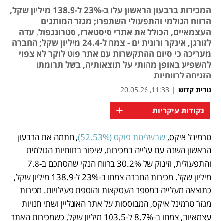
המכירות ברבעון הראשון עלו ב-23% ל-138.9 מיליון שקל,
הרווח הגולמי והתפעולי השתפרו; מגזר המותגים
העצמאיים, הכולל את אתרי סיסטארז, סטרונגפול, עדה
לזורגן, אינקר ורונית ים - צמח ל-24.4 מיליון שקל; החברה
מעריכה כי סיום ההתקשרות עם אתר פוט לוקר לא צפוי
להשפיע באופן מהותי על תוצאותיה, בשל תרומתו
הזניחה לרווחיות
נורית קדוש
|
11:33, 20.05.26
+
נקודות עיקריות
טרמינל איקס, 
שבשליטת פוקס (52.53%)
, חתמה את הרבעון 
נפתח בכרטיסייה חדשה
הראשון השנה עם עלייה במכירות, שיפור ברווחיות הגולמית 
והתפעולית, וזינוק של 30.2% ברווח הנקי שהסתכם ב-7.8 
מיליון שקל. מכירות החברה צמחו ב-23% ל-138.9 מיליון שקל, 
כתוצאה מעלייה במספר העסקאות והוספת פעילויות. מכירות 
מגזר טרמינל איקס, המבוססות על אתר האונליין ושתי חנויות 
עצמאיות, צמחו ב-8.7% ל-103.5 מיליון שקל, כשמכירות האתר 