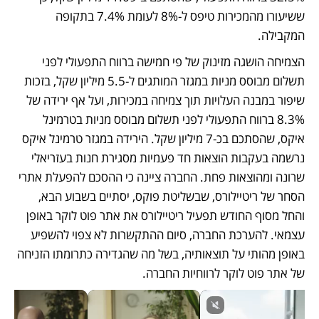
ששיעורו מהמכירות טיפס ל-8% לעומת 7.4% בתקופה 
המקבילה.
הצמיחה הושגה מזינוק של פי חמישה ברווח התפעולי לפני 
תשלום מבוסס מניות במגזר המותגים ל-5.5 מיליון שקל, בזכות 
שיפור במבנה העלויות תוך צמיחה במכירות, ועל אף ירידה של 
8.3% ברווח התפעולי לפני תשלום מבוסס מניות בטרמינל 
איקס, שהסתכם בכ-7 מיליון שקל. הירידה במגזר טרמינל איקס 
נרשמה בעקבות הוצאות חד פעמיות מסגירת חנות בעזריאלי 
שרונה ומהוצאות פחת. החברה ציינה כי ההסכם להפעלת אתרי 
הסחר של ריטיילורס, שבשליטת פוקס, יסתיים בשבוע הבא, 
והחל מסוף החודש תפעיל ריטיילורס את אתר פוט לוקר באופן 
עצמאי. להערכת החברה, סיום ההתקשרות לא צפוי להשפיע 
באופן מהותי על תוצאותיה, בשל מה שהגדירה כתרומתו הזניחה 
של אתר פוט לוקר לרווחיות החברה.