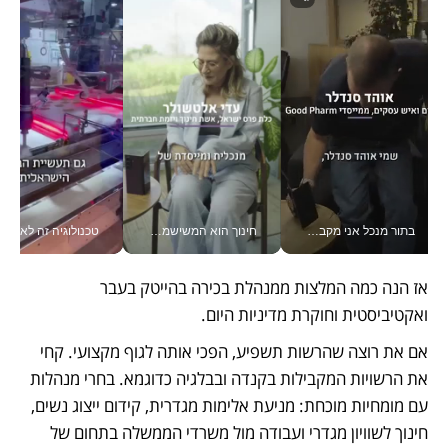
בתור מנכל אני מקבל מאות החלטות ביום, וה- Galaxy Z Fold8 Ultra עוזר לי לחתוך אותן מהר יותר_v
חינוך הוא המשישמה של החיים שלי - V
טכנולוגיה זה לא רק בהייטק: גם תעשיי
אז הנה כמה המלצות ממנהלת בכירה בהייטק בעבר 
ואקטיביסטית וחוקרת מדיניות היום.
אם את רוצה שהרשות תשפיע, הפכי אותה לגוף מקצועי. קחי 
את הרשויות המקבילות בקנדה ובבלגיה כדוגמא. בחרי מנהלות 
עם מומחיות מוכחת: מניעת אלימות מגדרית, קידום ייצוג נשים, 
חינוך לשוויון מגדרי ועבודה מול משרדי הממשלה בתחום של 