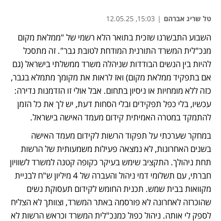
טל שריג אברהם
|
15:03, 12.05.25
השבוע התבשרנו שזכית בתואר הלא רשמי של "ממלאת מקום 
מנכ"לית המשרד התורנית המודחת לטובת גבר". זה מתסכל 
להיות בין הנשים הבודדות שניהלה משרד ממשלתי בישראל (גם 
אם בתפקיד ממלאת מקום) ואז לראות את מקומך מתמלא בגבר, 
כזה ללא מומחיות או ניסיון בתחום. אבל אולי זו הזדמנות נדירה: 
עכשיו, בלי כפל תפקידים ובלי הסחות דעת, יש לך את כל הזמן 
להתמקד במטרה האמיתית קידום מעמד האישה בישראל.
במחקר שערכתי על תפקוד הרשות לקידום מעמד האישה 
בשנים האחרונות, לא נמצאה פעילות משמעותית של הרשות 
תחת ניהולך. התקציב שימש בעיקר כקופה קטנה למשרד לשוויון 
חברתי, עם תשלומי דמי ניהול והעברה של 4 מיליון ש"ח לבניית 
מקוואות בבית שמש. תכנית החומש לקידום תעסוקת נשים 
שהוכרזה לאחרונה לא פורסמה באתר המשרד, וצוותך לא הצליח 
לספק לי אותה. ניהול כפול כמנכ"לית המשרד וכראש הרשות לא 