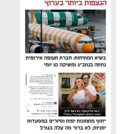
נפתח בכרטיסייה חדשה
נפתח בכרטיסייה חדשה
הנצפות ביותר בערוץ
בשיא המתיחות: חברת תעופה אירופית
נחתה בנתב"ג ומשיקה קו יומי
"חוץ מתמונות יפות וסיורים במסעדות
יווניות, לא ברור מה עלה בגורל