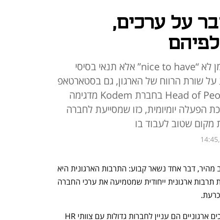
ר על ערכים,
לפיהם
תרבות ארגונית חזקה היא כבר מזמן לא “nice to have” אלא תנאי בסיסי
על שורת הרווח של הארגון, גם בסטארטאפ
קטן וגם בארגון גדול. גל שגב, Head of People בחברת Kodem מדגימה
ת הפעלה יומיומית, כזו שמסייעת לחברה
 מקום שטוב לעבוד בו
14:45,
בעולם הטכנולוגי שבו הכול משתנה בקצב מהיר, דבר אחד נשאר קבוע: התרבות הארגונית היא 
מנוע הצמיחה של החברה. מכאן, שלבניית תרבות ארגונית ייחודית שמטמיעה את ערכי החברה 
כרעת.
רבים מהסטארטאפים נוטים לחשוב שערכים ארגוניים הם עניין לחברות גדולות עם צוותי HR 