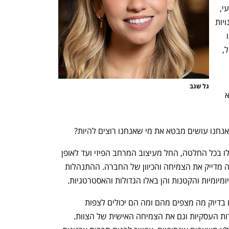
משקיעים תקציבים ייעודיים לפיתוח מקצועי, 
ומקיימים פעילויות גיבוש שמפתחות מיומנויות 
של שיתוף פעולה ותקשורת. המטרה שלנו 
היא לא רק לגייס אנשים שכבר יודעים הכול, 
h – the gateway to Tech
You're NXT
גל שגב
הסוד הוא לא לדבר בסיסמאות גדולות, אלא 
אנחנו עושים מבטא את מי שאנחנו רוצים להיות?
כשאני מאתגרת מנהלים עם השאלות האלו בכל החלטה, החל מעיצוב המרחב הפיזי ועד לאופן 
שבו אנחנו מתמודדים עם קונפליקטים - זה מדייק את הצמיחה והכיוון של החברה. ההתנהלות 
מיומיות והקטנות והן באלו הגדולות והאסטרטגיות.
התוצאה היא חברה שבה העובדים יודעים בדיוק מה מצפים מהם ומה הם יכולים לצפות 
מהחברה. תרבות שמשרתת גם את המטרות העסקיות וגם את הצמיחה האישית של הצוות. 