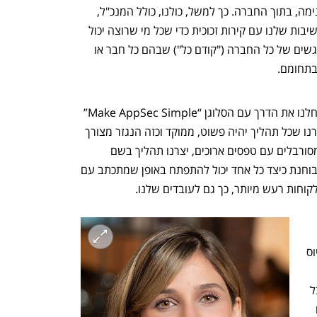
והארכיטקטורה של המוצר. וזה ככה גם פנימה, בתוך החברה. כך למשל, כולנו, כולל המנכ"ל, 
יושבים באותו Open Space. גם חדרי הישיבות שלנו עם קירות זכוכית כדי שכל מי שרוצה יכול 
להצטרף לדיון. בנוסף, אנחנו מקיימים מפגשים של כל החברה ("קודם כל") שבהם כל חבר או 
בתחומם.
ערך נוסף שמנחה אותנו הוא פשטות. התחלנו את הדרך עם הסלוגן “Make AppSec Simple”  
והחלטנו ליישם אותו גם בתוך הארגון. בחרנו שכל תהליך יהיה פשוט, ממוקד וכזה הנגזר מצורך 
אמיתי. לדוגמה, במקום משובים שנתיים מסורבלים עם טפסים ארוכים, יצרנו תהליך בשם 
“Growing Together”, שיחה פתוחה הבוחנת כיצד כל אחד יכול להתפתח באופן שמתכתב עם 
וחות רעש מיותר, כך גם לעובדים שלנו.
בלתי נפרד מהדי.אן.אי שלנו. בתהליכי הגיוס 
טיביים, 
נפתח בכרטיסייה חדשה
נפתח בכרטיסייה חדשה
שאוהבים ללמוד ויודעים לעבוד בצוות, אבל 
אנחנו גם נותנים להם את הכלים לכך. אנו 