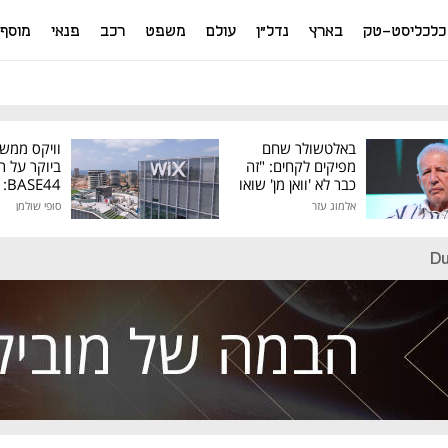
כלכליסט-טק
בארץ
נדל"ן
עולם
משפט
רכב
פנאי
מוסף
באלטשולר שחם
וויקס ממש
מפיקים לקחים: "זה
ביוקר על ר
כבר לא 'וואן מן' שואו
44
של גילעד"
אלמוג עזר
סופי שולמן
מיליון דולר
Du