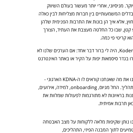
רחבים ומשאבים רבים. זו טעות שעולה ביוקר. מניסיוני, אחרי יותר מעשור בעולם השיווק 
ובחשיפה לעולמות תוכן מגוונים, אחד ההבדלים המשמעותיים בין חברות מצליחות לבין כאלה 
שמתקשות הוא לא מה שהן אומרות כלפי חוץ, אלא איך הן בונות את התרבות הפנימית שלהן 
ומיישמות אותה בפועל. דווקא בסטארטאפ קטן, שבו כל החלטה מעצבת את העתיד, הצורך 
א קריטי פי כמה.
כשעברתי להוביל את תחום הPeople בKodem, היה לי ברור דבר אחד: אם הערכים שלנו לא 
יהפכו למערכת הפעלה אמיתית, הם יישארו בגדר סיסמאות יפות על הקיר או באתר האינטרנט 
הגישה שלנו ב-Kodem היא פשוטה: בנינו את מה שאנחנו קוראים לו ה-KDNA הארגוני - 
מסמך תפעולי חי שמתחבר לכל החלטה ותהליך. החל מגיוס, onboarding, למידה, אירועים, 
ואפילו תהליכי פרידה. אם ההבטחות שניתנות בראיונות לא מתורגמות לפעולות שמלוות את 
כאן תרבות אמיתית.
קחו למשל את ערך השקיפות. המוצר שלנו נותן שקיפות מלאה ללקוחות על מצב האבטחה 
שלהם. השקיפות הוא ערך מרכזי שאנו מטמיעים לתוך המבנה הפיזי, התהליכים, 