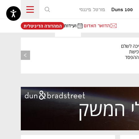
Duns 100
פורטל פיננסי
נפתח בכרטיסייה חדשה
הדואר האדום
ועידות
המהדורה הדיגיטלית
יכה לשלם
כישת
BASE: ההפסד
הרבעוני זינק ל-76