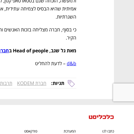
השגרתיות.
הקיר.
מאת גל שגב, Head of people ב
חברת em
d&b
 – לדעת להחליט
תגיות:
חברת KODEM
תרבות 
כתבו לנו
המערכת
פודקאסט