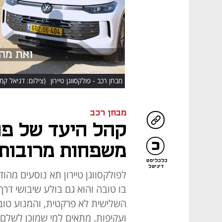
מבחן רכב - פולקסווגן טיירון
(צילום: דניאל קמ
מבחן רכב
קהל היעד של פול
משפחות מרובות 
כלכליסט
דיגיטל
לפולקסווגן טיירון תא נוסעים מהו
בו טובה והוא גם בולע שיבושי דרך
השלישית לא פרקטית, והמנוע טוב 
ועקיפות. מתאים למי שמוכן לשלם על איכות 