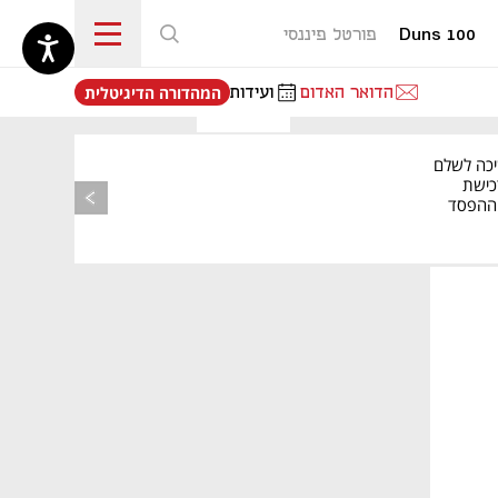
Duns 100
פורטל פיננסי
נפתח בכרטיסייה חדשה
הדואר האדום
ועידות
המהדורה הדיגיטלית
יכה לשלם
כישת
BASE: ההפסד
הרבעוני זינק ל-76