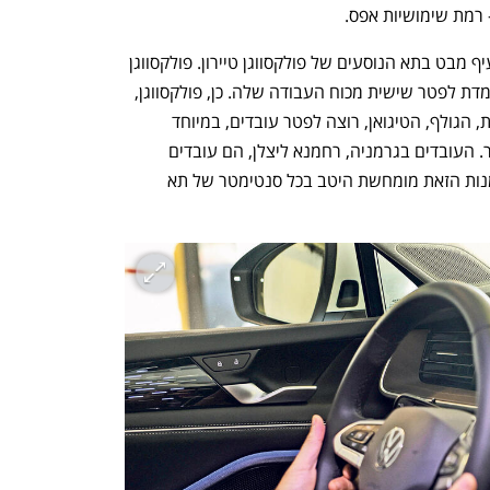
 רמת שימושיות אפס. 
בחזרה לכביש שש ולהפגנה: זמן טוב להעיף מבט בתא הנוסעים של פולקסווגן טיירון. פולקסווגן 
היא חברה שלפני שבוע הודיעה שהיא עומדת לפטר שישית מכוח העבודה שלה. כן, פולקסווגן, 
היצרנית הענקית שהמציאה את החיפושית, הגולף, הטיגואן, רוצה לפטר עובדים, במיוחד 
בגרמניה. מפני שבגרמניה יקר מאוד לייצר. העובדים בגרמניה, רחמנא ליצלן, הם עובדים 
מאומנים היטב ולא רובוטים סיניים. המיומנות הזאת מומחשת היטב בכל סנטימטר של תא 