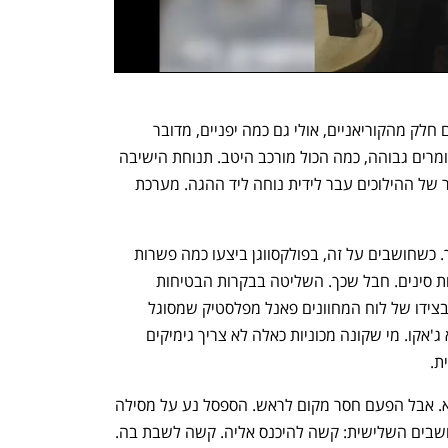
למי שמגיע מרכב כביש־שטח סיני, אולי גם חלק מהקוריאניים, אולי גם כמה יפניים, מדובר 
בהלם איכות. קשה לפספס כמה איכות החומרים גבוהה, כמה הכול מורכב היטב. תנוחת הישיבה 
מצוינת. הבקרות על ההגה מצוינות. הבקר של ההילוכים עבר לידית נוחה ליד ההגה. מערכת 
חבל שבקרת האקלים דורשת כניסה למסך. כשחושבים על זה, בפולקסווגן ביצעו כמה פשרות 
כדי שהארכיטקטורה לא תהיה זרה ללקוחות סינים. חבל שכך. השליטה בבקרות הבטיחות 
מבוצעת מהמסך. זה רע. גם יש בדלתות ובצידו של לוח המחוונים פאנל מפלסטיק שמסוגל 
להחליף צבעים. שוב: רע. זו פולקסווגן, לא ג'אקו. מי שקונה מכוניות כאלה לא צריך גימיקים 
ת.
הספסל האחורי אותו סיפור: איכותי להפליא. אבל הפעם חסר מקום לראש. הספסל נע על מסילה 
קדימה ואחורה, וזה טוב. וכעת לשורת המושבים השלישית: קשה להיכנס אליה. קשה לשבת בה. 