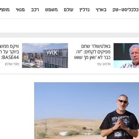
כלכליסט-טק
בארץ
נדל"ן
עולם
משפט
רכב
פנאי
מוסף
באלטשולר שחם
וויקס ממש
מפיקים לקחים: "זה
ביוקר על ר
כבר לא 'וואן מן' שואו
44
של גילעד"
אלמוג עזר
סופי שולמן
מיליון דולר