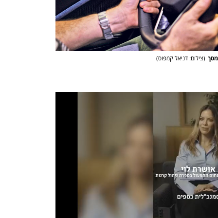
מסך
(
צילום: דניאל קמפוס
)