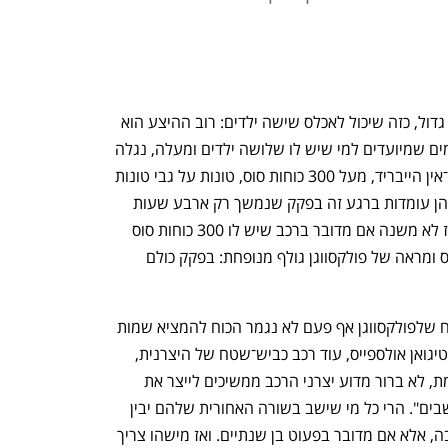
חדשות רעות למי שרוצה רכב כביש־שטח גדול, כזה שיכול לאכלס שישה ילדים: רוב ההיצע הוא 
סיני. אם ממש נפשפש ברשימה של הדגמים שמיועדים למי שיש לו שלושה ילדים ומעלה, נגלה 
פחות או יותר את אותו מתכון: הנעה פלאג־אין הייבריד, מעל 300 כוחות סוס, טונות על גבי טונות 
של אבזור. אבל יש גם אפשרויות אחרות, והן עומדות ברגע זה בפקק שנמשך רק ארבע שעות 
בכביש חוצה ישראל. יש הפגנת חרדים, אז לא משנה אם מדובר ברכב שיש לו 300 כוחות סוס 
ומסך ענקי או ברכב שיש לו 150 כוחות סוס ומראה של פולקסווגן גולף מנופחת: בפקק כולם 
נא להכיר את פולקסווגן טיירון: רכב שמוכיח שלפולקסווגן אף פעם לא נגמר הכוח להמציא שמות 
מוזרים. טיירון הוא המחליף של פולקסווגן טיגואן אולספייס, עוד רכב כביש־שטח של היצרנית, 
אבל כזה שמכיל שישה נוסעים. למען האמת, לא ברור מדוע יצרני הרכב ממשיכים לייצר את 
הרכבים האלה בתצורת "שלוש שורות מושבים". הרי כל מי שישב בשורה האחורית שלהם יבין 
בתוך 30 שניות בדיוק שאי אפשר לשבת בה, אלא אם מדובר בפעוט בן שנתיים. ואז מישהו צריך 