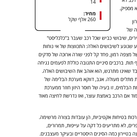
היא ליטר ל־15 ק”מ, ממש מרשים בשביל רכב לא 
14
 מספיק. 
מחיר:
260 אלף שקל
עוד נקודה חשובה: איכות הנסיעה של טיירון 
מרשימה בכל מצב. ברחבי ישראל יש שורה של 
תלוליות כביש בערים, בורות בכבישים מהירים, שיבושי כביש שכל רכב שעבר ב"כלכליסט" 
מבקר בהם על בסיס שבועי. ויש טקס קבוע שנוגע לשיבושים האלה: התכווצות של אי נוחות 
לפני הבאמפרים של הרחובות הראשיים של מצפה רמון, פחד קל לפני שורה ארוכה של סדקים 
בכביש חוצה ישראל בצד ימין סמוך למחלף תות. ברכבים סיניים התגובה כוללת לפעמים נגיחה 
בתקרה מעוצמת הפגיעה. טיירון לא זו בלבד שאינו מתרגש, הוא אוהב את השיבושים האלה. 
בפולקסווגן הצליחו להעניק לטיירון מערכת מתלים מעולה. אגב, דווקא מערכת הבלימה של 
טיירון דורשת מאמץ. זה לא עניין של עוצמת הבלמים, זו בעיה של חוסר היזון חוזר ממערכת 
הבלימה. כשאין היזון חוזר, לנהג קשה לאמוד אם הרכב באמצת עוצר, ואז נדרשת לחיצה מאוד 
חשוב לציין גם שיש לו מערך מלא של מערכות בטיחות אקטיביות, הן עובדות בצורה מרשימה. 
טיירון הוא אחד הרכבים הבודדים שלא חופרים, לא מתריעים כל דקה על עייפות, תמרורים, 
בטיירון כמה הסינים היסטריים ובעיקר מעצבנים.