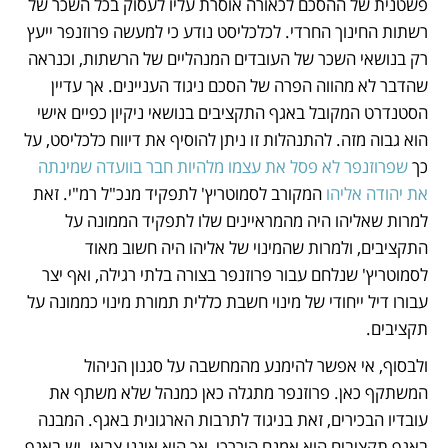
פשטנית של ההסכם לכאורה אוסרת עליו לעסוק בכל השכר של 
רשתות החינוך החרדי. לכלכליסט נודע כי למעשה פרוזנפר ייעץ 
רק בנושאי השכר של העובדים המנהליים של הרשתות, וכנראה 
שהדבר לא מהווה הפרה של הסכם ניגוד העניינים. אך עדיין 
הסטנדרט המקובל באגף התקציבים בנושאי ניקיון כפיים אישי 
הוא גבוה מזה. להתנהלות זו ניתן להוסיף את דיווח כלכליסט, על 
כך 
שפרוזנפר לא פסל את עצמו מלהיות חבר בוועדה שמינתה 
את יהודה אליהו
 המקורב לסמוטריץ' לתפקיד מנכ"ל רמ"י. זאת 
למרות שאליהו היה מהמראיינים שלו לתפקיד הממונה על 
התקציבים, ולמרות שהמינוי של אליהו היה חשוב מאוד 
לסמוטריץ' שנלחם עבור פרוזנפר בצורה בלתי רגילה, ואף יצר 
עבורו דיל ייחודי של מינוי חשבת כללית תמורת מינוי כממונה על 
תקציבים. 
ולבסוף, אי אפשר להימנע מהמחשבה על סגנון הניהול 
המשתקף כאן. פרוזנפר מתגלה כאן כמנהל שלא משתף את 
עובדיו הבכירים, זאת בניגוד לתרבות הארגונית באגף. המבנה 
באגף תקציבים הוא אמנם היררכי, אך הוא איננו צבאי. יש באגף 