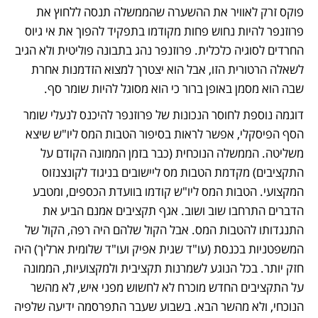
פוקס זרק לאוויר את ההשערה שהממשלה תנסה ללחוץ את 
פרוזנפר להיות נחוש פחות מקודמו בתפקיד להפוך את אי גיוס 
החרדים לסוגיה כלכלית. פרוזנפר נהג בתבונה פוליטית ולא הגיב 
לשאלה הרטורית הזו, אבל הוא יצטרך למצוא הזדמנות אחרת 
שבה הוא מסמן באופן ברור כי הוא מסוגל להיות שומר סף. 
דוגמה נוספת לחוסר הנכונות של פרוזנפר להיכנס לנעלי שומר 
הסף הפיסקלי, אפשר לראות בסיפור הטבות המס ליו"ש שיצא 
משליטה. הממשלה הנוכחית (כבר בזמן הממונה הקודם על 
התקציבים) מקדמת הטבות מס ליישובים בניגוד לקונצנזוס 
המקצועי. הטבות המס ליו"ש קודמו בוועדת הכספים, ומטבע 
הדברים התרחבו שוב ושוב. אגף תקציבים אמנם הביע את 
התנגדותו להטבות המס. אבל הקול שלהם היה רפה, הקול של 
המשפטניות בכנסת (עו"ד שגית אפיק ועו"ד שלומית ארליך) היה 
חזק יותר. בכל הנוגע לשמרנות תקציבית ולמקצועיות, הממונה 
על התקציבים החדש מוכרח לא לחשוש מפני איש, לא מהשר 
הנוכחי, ולא מהשר הבא. בשבוע שעבר התפרסמה ידיעה שלפיה 