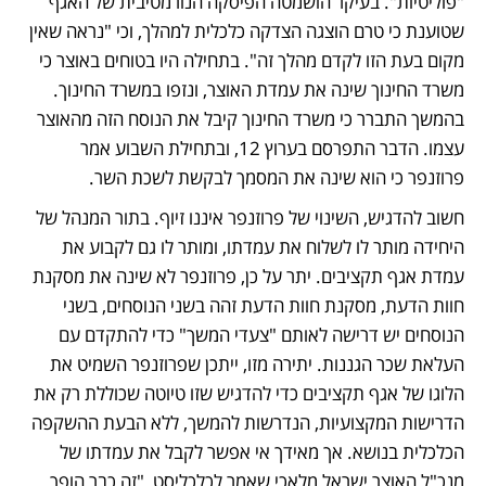
"פוליטיות". בעיקר הושמטה הפיסקה הנורמטיבית של האגף 
שטוענת כי טרם הוצגה הצדקה כלכלית למהלך, וכי "נראה שאין 
מקום בעת הזו לקדם מהלך זה". בתחילה היו בטוחים באוצר כי 
משרד החינוך שינה את עמדת האוצר, ונזפו במשרד החינוך. 
בהמשך התברר כי משרד החינוך קיבל את הנוסח הזה מהאוצר 
עצמו. הדבר התפרסם בערוץ 12, ובתחילת השבוע אמר 
פרוזנפר כי הוא שינה את המסמך לבקשת לשכת השר. 
חשוב להדגיש, השינוי של פרוזנפר איננו זיוף. בתור המנהל של 
היחידה מותר לו לשלוח את עמדתו, ומותר לו גם לקבוע את 
עמדת אגף תקציבים. יתר על כן, פרוזנפר לא שינה את מסקנת 
חוות הדעת, מסקנת חוות הדעת זהה בשני הנוסחים, בשני 
הנוסחים יש דרישה לאותם "צעדי המשך" כדי להתקדם עם 
העלאת שכר הגננות. יתירה מזו, ייתכן שפרוזנפר השמיט את 
הלוגו של אגף תקציבים כדי להדגיש שזו טיוטה שכוללת רק את 
הדרישות המקצועיות, הנדרשות להמשך, ללא הבעת ההשקפה 
הכלכלית בנושא. אך מאידך אי אפשר לקבל את עמדתו של 
מנכ"ל האוצר ישראל מלאכי שאמר לכלכליסט, "זה כבר הופך 