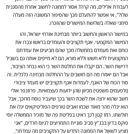
לעבודת אלילים, מה קרה? אסור לממונה לחשוב אחרת מהסגנית 
שלו?", אי אפשר להתעלם מכך שהסיפור המשונה הזה מעלה 
סימני שאלה בשלושת המישורים שהוזכרו. 
במישור הראשון והחשוב ביותר מבחינת אזרחי ישראל, זהו 
המישור המקצועי. אגף תקציבים והעומדים בראשו צברו את 
כוחם ואת מעמדם בממשלה מכך שהם מביעים את עמדתם 
המקצועית ללא חשש וללא מורא, הם לא מייפים אותה גם בשביל 
דרישת השר. הם יקבלו את החלטת השר כי הוא נבחר הציבור, 
אבל הם יאמרו מה הם חושבים על ההחלטה מבחינה כלכלית. זה 
סוד הכוח של האגף, לעמדות אגף תקציבים יש מעמד ציבורי 
(ולפעמים משפטי) מכיוון שהן ידועות כעצמאיות. פרוזנפר אולי 
חשב שהוא ירצה את לשכת השר בכך שיעביר נוסח מרוכך, אבל 
הוא יגלה מהר מאוד שכמו זאבים טורפים הפוליטיקאים יגלו את 
חולשתו. רמז קטן לכך ראינו בפליטת פה של מזכיר הממשלה יוסי 
פוקס בדיון בבג"ץ סביב סוגיית התמריצים לגיוס חרדים, "אני 
מציע לשאול את הממונה החדש על התקציבים מה עמדתו". 