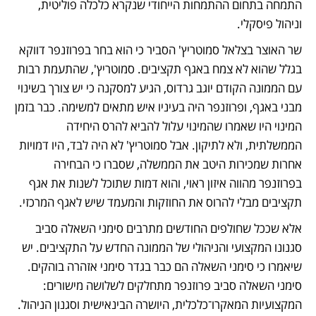
התמחה בתחום ההתמחות הייחודי שנקרא כלכלה פוליטית, 
וניהול פיסקלי. 
שר האוצר בצלאל סמוטריץ' הסביר כי הוא בחר בפרוזנפר דווקא 
בגלל שהוא לא צמח באגף תקציבים. סמוטריץ', שהתעמת רבות 
עם הממונה הקודם יוגב גרדוס, הגיע למסקנה כי יש צורך בשינוי 
מבני באגף, ופרוזנפר היה בעיניו איש מתאים למשימה. כבר בזמן 
המינוי היו שאמרו שהמינוי עלול להביא להרס היחידה 
הממשלתית, ולא לתיקון. אבל סמוטריץ' לא היה לבד, היו דמויות 
אחרות שמכירות היטב את הממשלה, שסברו כי הבחירה 
בפרוזנפר מהווה איזון ראוי, והוא דמות שתוכל לשנות את אגף 
תקציבים מבלי להרוס את החוזקות והמעמד שיש לאגף המרכזי. 
אלא שככל שחולפים החודשים מתרבים סימני השאלה סביב 
סגנונו המקצועי והניהולי של הממונה החדש על התקציבים. יש 
שיאמרו כי סימני השאלה הם כבר בגדר סימני אזהרה בוהקים. 
סימני השאלה סביב פרוזנפר מתחלקים לשלושה מישורים: 
המקצועיות המאקרו־כלכלית, היושרה הבינאישית וסגנון הניהול. 