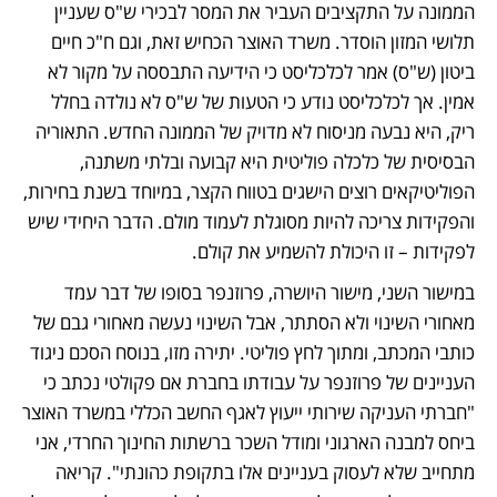
הממונה על התקציבים העביר את המסר לבכירי ש"ס שעניין 
תלושי המזון הוסדר. משרד האוצר הכחיש זאת, וגם ח"כ חיים 
ביטון (ש"ס) אמר לכלכליסט כי הידיעה התבססה על מקור לא 
אמין. אך לכלכליסט נודע כי הטעות של ש"ס לא נולדה בחלל 
ריק, היא נבעה מניסוח לא מדויק של הממונה החדש. התאוריה 
הבסיסית של כלכלה פוליטית היא קבועה ובלתי משתנה, 
הפוליטיקאים רוצים הישגים בטווח הקצר, במיוחד בשנת בחירות, 
והפקידות צריכה להיות מסוגלת לעמוד מולם. הדבר היחידי שיש 
לפקידות – זו היכולת להשמיע את קולם.
במישור השני, מישור היושרה, פרוזנפר בסופו של דבר עמד 
מאחורי השינוי ולא הסתתר, אבל השינוי נעשה מאחורי גבם של 
כותבי המכתב, ומתוך לחץ פוליטי. יתירה מזו, בנוסח הסכם ניגוד 
העניינים של פרוזנפר על עבודתו בחברת אם פקולטי נכתב כי 
"חברתי העניקה שירותי ייעוץ לאגף החשב הכללי במשרד האוצר 
ביחס למבנה הארגוני ומודל השכר ברשתות החינוך החרדי, אני 
מתחייב שלא לעסוק בעניינים אלו בתקופת כהונתי". קריאה 