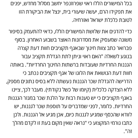
בכל המישורים הללו ראוי שפרוזנפר יחשב מסלול מחדש, יפנים 
את תפקידו הרם, יעשה שיעורי בית, ינצל את הביקורת הזו 
לטובת כלכלת ישראל ואזרחיה. 
כדי להדגים את שלושת המישורים הללו, כדאי להתעמק בסיפור 
משונה שמעסיק את מסדרונות האוצר בשבוע האחרון. בסוף 
פברואר כתב צוות חינוך שבאגף תקציבים חוות דעת קצרה 
בנוגע לשאלה "האם ראוי וניתן לתת הגדלת תקציב עבור 
הגננות החרדיות שעובדות ברשתות החינוך החרדיות". באותה 
חוות דעת הנושאת את הלוגו של אגף תקציבים נכתב כי 
הדרישה להגדלת שכר הגננות נעשתה ללא בסיס נתונים מספק, 
ללא הצדקה כלכלית (קיומו של כשל נקודתי). מעבר לכך, ציינו 
באגף תקציבים כי יש טענות רבות על הלנת שכר במגזר הגננות 
החרדיות. כלומר, לפני שמדברים על תוספת שכר לגננות, יש 
לוודא שהכסף שמגיע לגננות כיום, אכן מגיע אל הגננות. ולכן 
כתבו גורמי המקצוע כי "נראה שאין מקום בעת זו לקדם מהלך 
זה".