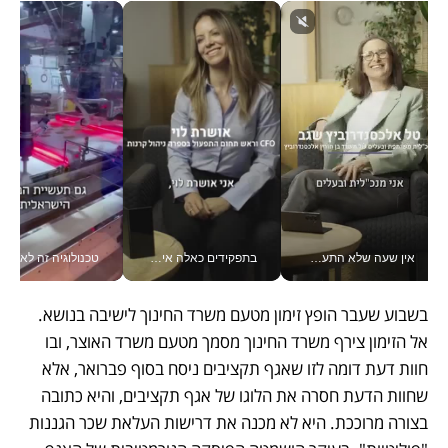
אין שעה שלא התעסקתי במשבר - טל אלכסנדרוביץ’ שגב מנהלת משברים תקשורתיים מכל מקום עם ה- Galaxy Z Fold8 Ultra שלה_v
בתפקידים כאלה אי אפשר לחכות: אושרת לוי מניעה השקעות ענק מהטלפון_v
טכנולוגיה זה לא רק בהייטק: גם תעשיי
בשבוע שעבר הופץ זימון מטעם משרד החינוך לישיבה בנושא. 
אל הזימון צירף משרד החינוך מסמך מטעם משרד האוצר, ובו 
חוות דעת דומה לזו שאגף תקציבים ניסח בסוף פברואר, אלא 
שחוות הדעת חסרה את הלוגו של אגף תקציבים, והיא כתובה 
בצורה מרוככת. היא לא מכנה את דרישות העלאת שכר הגננות 