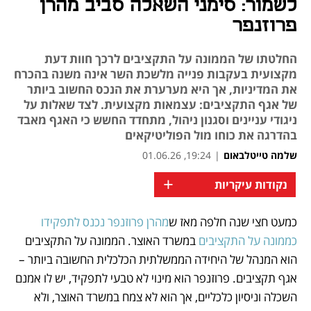
לשמור: סימני השאלה סביב מהרן
פרוזנפר
החלטתו של הממונה על התקציבים לרכך חוות דעת
מקצועית בעקבות פנייה מלשכת השר אינה משנה בהכרח
את המדיניות, אך היא מערערת את הנכס החשוב ביותר
של אגף התקציבים: עצמאות מקצועית. לצד שאלות על
ניגודי עניינים וסגנון ניהול, מתחדד החשש כי האגף מאבד
בהדרגה את כוחו מול הפוליטיקאים
שלמה טייטלבאום
|
19:24, 01.06.26
+
נקודות עיקריות
כמעט חצי שנה חלפה מאז ש
מהרן פרוזנפר נכנס לתפקידו 
נפתח בכרטיסייה חדשה
נפתח בכרטיסייה חדשה
כממונה על התקציבים
 במשרד האוצר. הממונה על התקציבים 
הוא המנהל של היחידה הממשלתית הכלכלית החשובה ביותר –  
אגף תקציבים. פרוזנפר הוא מינוי לא טבעי לתפקיד, יש לו אמנם 
השכלה וניסיון כלכליים, אך הוא לא צמח במשרד האוצר, ולא 