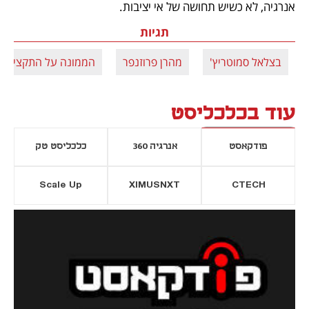
אנרגיה, לא כשיש תחושה של אי יציבות. 
תגיות
בצלאל סמוטריץ'
מהרן פרוזנפר
הממונה על התקציבים
עוד בכלכליסט
פודקאסט
אנרגיה 360
כלכליסט טק
Scale Up
XIMUSNXT
CTECH
יסייה חדשה
נפתח בכרטיסייה חדשה