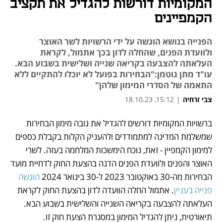
המקומיות דורשות להגדיל את תקציב
הקמפיינים
הפנייה בנושא הוגשה על ידי הרשויות לשר האוצר
ולוועדת הפנים, שהחלה לדון בכך אתמול, לקראת
העלאתה להצבעה בקריאה שנייה ושלישית בשבוע הבא.
עו"ד מתן גוטמן:"הבחירות בפועל לא יוכלו להתקיים ללא
התאמה של הסדרי המימון שלהן"
צבי זרחיה
|
15:12, 18.10.23
נפתח בכרטיסייה חדשה
נפתח בכרטיסייה חדשה
ברשויות המקומיות דורשים להגדיל את גובה מימון הבחירות 
שמשלמת המדינה למתמודדים ולהעניק הקלות בקבלת כספים 
למימון הקמפיין - זאת, נוכח הימשכות המלחמה בעזה. לשרי 
האוצר והפנים ולוועדת הפנים הדנה בהצעת החוק לדחיית מועד 
הבחירות מה-30 באוקטובר 2023 ל-30 בינואר 2024 
הוגשה 
פנייה בעניין
. אתמול החלה הוועדה לדון בהצעת החוק לקראת 
העלאתה להצבעה בקריאה השנייה והשלישית בשבוע הבא. 
תיאורטית, ניתן להגדיל המימון במסגרת הצעת חוק זו. 