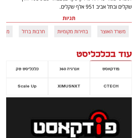
שקלים ובתל אביב 951 אלף שקלים.
תגיות
משרד האוצר
בחירות מקומיות
חרבות ברזל
מימון
עוד בכלכליסט
פודקאסט
אנרגיה 360
כלכליסט טק
Scale Up
XIMUSNXT
CTECH
יסייה חדשה
נפתח בכרטיסייה חדשה