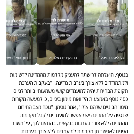
כלכליסט דיגיטל "חינוך הוא המשימה של החיים שלי"_v
בתפקידים כאלה אי אפשר לחכות: אושרת לוי מניעה השקעות ענק מהטלפון_v
חינוך הוא המש
בנוסף, הועלתה דרישתה להעניק מקדמות מהמדינה לרשימות 
ולמתמודדים ללא צורך בערבות מדינה.  "בעקבות הערכת 
תקופת הבחירות יהיה למועמדים קושי משמעותי ביותר לגייס 
כסף נוסף באמצעות הלוואות מימון ביניים, כי למעשה מקורות 
מימון הביניים שלהם אזלו", אמר גוטמן. "נוכח מצב החירום 
שנכפה על המדינה יש לאפשר למועמדים לקבל מקדמות 
מהמדינה ללא צורך בערבות בנקאית. בהתאם לכך, על משרד 
הפנים לאפשר תן מקדמות למועמדים ללא צורך בערבות 