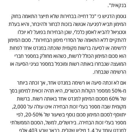
בנקאית". 
גוטמן הדגיש כי "כל דחייה בבחירות שלא תייצר התאמה בחוק 
המימון תביא לפגיעה אנושה בזכות לבחור ולהיבחר, והיא בעלת 
וטנציאל להביא לאסון כלכלי, שכן הבחירות בפועל לא יוכלו 
להתקיים ללא התאמה של הסדרי מימון הבחירות". סכום המימון 
לרשימה או לסיעה ברשות מקומית שזכתה במנדט אחד לפחות 
הוא סכום המימון הכולל לרשות, כשהוא מחולק במספר חברי 
המועצה שנבחרו באותה רשות ומוכפל במספר נציגי הסיעה או 
הרשימה שנבחרו.
אם לא זכתה סיעה או רשימה במנדט אחד, אך זכתה ביותר 
מ-50% ממספר הקולות הכשרים, היא תהיה זכאית למימון בסך 
של 60% מסכום המימון למנדט אחד באותה רשות. ברשות 
מקומית שבה מספר בעלי זכות הבחירה אינו עולה על 2,000, 
יתווסף לסכום המימון סכום נוסף בשיעור של 20-50%, לפי  
מספר בעלי זכות הבחירה. בירושלים, למשל, הסכום הממשלתי 
למנדט עומד על 1.4 מיליון שקלים, בבאר שבע 403 אלף 