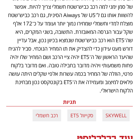
של סמן ימני למה רכב כביש־שטח חשמלי צריך להיות. אפשר 
להשוות אותו גם ל־U5 של Aiways הסינית, גם רכב כביש־שטח 
מוצלח למדי וחשמלי שמחירו נמוך יותר ועומד על כ־172 אלף 
שקל עבור הגרסה המאובזרת. התשובה, בשני המקרים, היא 
שה־ET5 הוא רכב כביש־שטח שנמצא בכיוון נכון, אבל עדיין 
דורש מעט עידון כדי להצדיק את תו המחיר הנוכחי. סביר להניח 
שהיעד הראשון של ה־ET5 יהיה ציי הרכב ושם המחיר שלו יהיה 
פחות משמעותי ויהיה מדובר בחבילה טובה. ואם מדובר בלקוח 
פרטי, הוזלה של המחיר בכמה עשרות אלפי שקלים היתה עושה 
פלאים למיצוב ומעמידה את ה־ET5 בקונטקסט נכון מבחינת 
הלקוח הישראלי.
תגיות
SKYWELL
סקייוול ET5
רכב חשמלי
עוד בכלכליסט