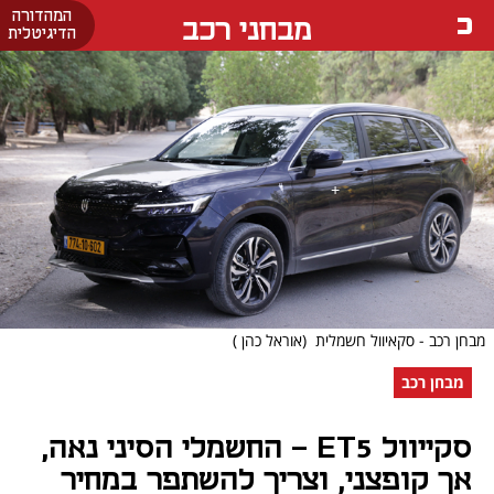
המהדורה
מבחני רכב
הדיגיטלית
מבחן רכב - סקאיוול חשמלית
(אוראל כהן )
מבחן רכב
סקייוול ET5 - החשמלי הסיני נאה,
אך קופצני, וצריך להשתפר במחיר