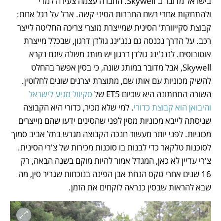
בישראל מדובר ב־Skywell. החברה עצמה צעירה למדי 
ולהתחקות אחרי רשם החברות הסיני קשה. אבל על רגל אחת: 
קבוצת סקייוורת' הסינית שמייצרת מוצרי צריכה החליטה לייצר 
רכב. על הדרך נכנסה גם ננג'ינג גולדן דרגון, שבכלל מייצרת 
אוטובוסים. לננג'ינג גולדן דרגון יש מותג משלה שגם נקרא 
Skywell, אבל מדובר במותג שונה, כי בסין אפשר בהחלט 
להשיק מכוניות עם אותו שם, מתוצרת יצרנים שונים לחלוטין. 
השורה התחתונה היא שכיום ET5 של 
סקיוול מגיע לישראל 
והיבואן הוא קבוצת כדורי
. למי שלא מכיר, כדורי היא הקבוצה 
שניסתה לייבא מכוניות מסין לפני שהסינים ידעו שהם מייצרים 
מכוניות. לפני יותר מעשור חנכה הקבוצה מגרש בתל אביב סמוך 
לסוכנות טלקאר כדי לבנות בו סוכנות מכירות של צ'רי הסינית. 
צ'רי עדיין לא כאן, המגדל אמור להיות מוקם בשנה הבאה, רק 
16 שנים אחרי טקס הנחת אבן הפינה בנוכחות שגריר סין, מה 
שבא להראות שבסין כנראה לוקחים את הזמן.