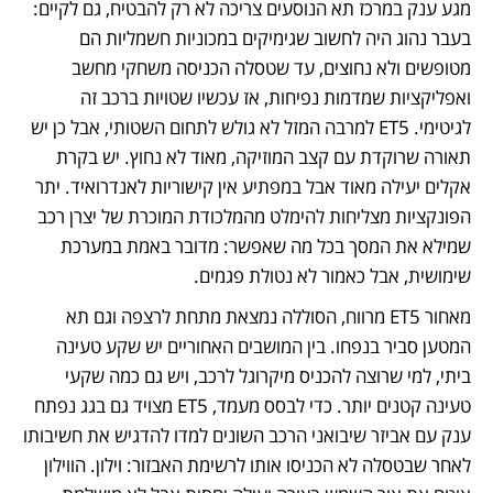
מגע ענק במרכז תא הנוסעים צריכה לא רק להבטיח, גם לקיים: 
בעבר נהוג היה לחשוב שגימיקים במכוניות חשמליות הם 
מטופשים ולא נחוצים, עד שטסלה הכניסה משחקי מחשב 
ואפליקציות שמדמות נפיחות, אז עכשיו שטויות ברכב זה 
לגיטימי. ET5 למרבה המזל לא גולש לתחום השטותי, אבל כן יש 
תאורה שרוקדת עם קצב המוזיקה, מאוד לא נחוץ. יש בקרת 
אקלים יעילה מאוד אבל במפתיע אין קישוריות לאנדרואיד. יתר 
הפונקציות מצליחות להימלט מהמלכודת המוכרת של יצרן רכב 
שמילא את המסך בכל מה שאפשר: מדובר באמת במערכת 
שימושית, אבל כאמור לא נטולת פגמים.
מאחור ET5 מרווח, הסוללה נמצאת מתחת לרצפה וגם תא 
המטען סביר בנפחו. בין המושבים האחוריים יש שקע טעינה 
ביתי, למי שרוצה להכניס מיקרוגל לרכב, ויש גם כמה שקעי 
טעינה קטנים יותר. כדי לבסס מעמד, ET5 מצויד גם בגג נפתח 
ענק עם אביזר שיבואני הרכב השונים למדו להדגיש את חשיבותו 
לאחר שבטסלה לא הכניסו אותו לרשימת האבזור: וילון. הווילון 