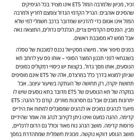
זכיר, מכיוון שלמרבה המזל ET5 אינו מצויד בכל הגימיקים 
שהסינים אוהבים: הגריל הקדמי הגדול צומצם לחריץ ולמרבה 
המזל אינו אטום כדי להדגיש שמדובר ברכב חשמלי למי שלא 
מבין. הפנסים הקדמיים צרים, הגלגלים גדולים, התוצאה נאה 
אבל ממש לא מסובבת ראשים.
בפנים סיפור אחר. מישהו מסקייוול נכנס לסוכנות של טסלה 
בשנגחאי לפני תכנון המוצר הסופי – אותו פס עץ לרוחב תא 
הנוסעים, אותו מסך גדול. בקצוות יש כיסויי רמקולים כסופים 
שניתן למצוא בדרך כלל במרצדס, אלה של ET5 אינם מוסיפים 
תחושת יוקרה, רק תחושה של העתקה בשיעור עיצוב. אבל 
במקרה של תא הנוסעים של ET5 מדובר בתא נוסעים שיש לו 
יתרונות מובנים אבל גם חסרונות מוזרים. קודם כל ההגה: ET5 
מיועד לנהגים נמוכים או לנהגים שמסוגלים למתוח את הידיים 
קדימה. ההגה כמעט ואינו ניתן לקירוב לנהג וזה אומר שהידיים 
פרוסות קדימה. מושב הנהג נוח מאוד וכולל גם הדום לרגליים, 
מושב הנוסע דווקא נוקשה. מכונית חשמלית שמתהדרת במסך 