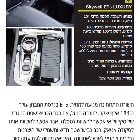
השורה התחתונה מגיעה למחיר. ET5 בגרסת המבחן עולה 
כ־184 אלף שקל. למרבה המזל, את רכב הכביש־שטח המגודל 
של סקייוול אי אפשר להשוות לטסלה. אבל אפשר להשוות אותו 
לסקודה אניאק, רכב כביש־שטח חדש וחשמלי של היצרנית 
הצ'כית שהגיע לארץ לאחרונה. האניאק מהווה לעת עתה סוג 