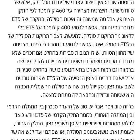
הנוסחה שונה: אין חישוב עצבני של יתרת מכל דלק, אלא של 
טווח משוער. היצרנית מצהירה על 460 קילומטר לפי התקן 
האירופי, אבל מה שמשנה זה איכות הסוללה. במקרה של ET5 
מדובר בדי והותר. אפשר לנסוע 400 קילומטר על ET5 בלי 
לדאוג מהתרוקנות סוללה. למעשה, קצב התרוקנות הסוללה של 
ה־ET5 בהחלט איטי. אפשר לנסוע בו מהר בלי לפחד מצניחה 
של מחוון הטווח, יש לו תגובות סבירות בהחלט אם זוכרים שלא 
מדובר במכונית חשמלית משפחתית שחייבת להביך פורשה 
ברמזור וגם רמות השקט בתא הנוסעים שלו בהחלט סבירות. 
אבל יש גם דברים באופן הנסיעה של ה־ET5 שפחות גורמים 
לשביעות רצון: סקייוול מדגישה שהסוללה החשמלית הכבדה 
היא שטוחה וגדולה ונחבאת לה מתחת לרצפה. 
כל זה טוב ויפה אבל יש סוג של היעדר סנכרון בין המתלה הקדמי 
ובין המתלה האחורי. כלומר החלק הקדמי של ET5 יודע כיצד 
לבלוע מהמורות ושיבושים באופן משביע רצון. החלק האחורי, 
לעומת זאת, נושא בעומס הסוללה, או שסתם יועד לנשיאה של 