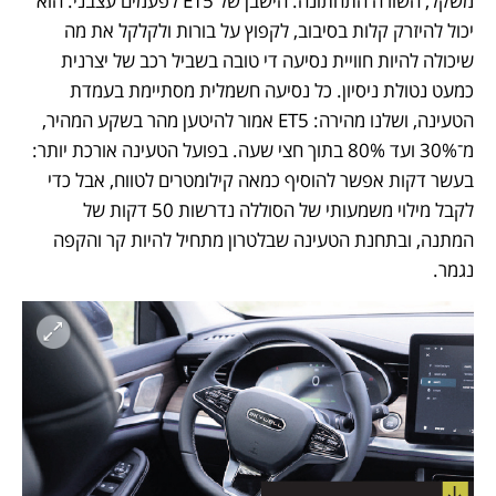
משקל, השורה התחתונה: הישבן של ET5 לפעמים עצבני. הוא 
יכול להיזרק קלות בסיבוב, לקפוץ על בורות ולקלקל את מה 
שיכולה להיות חוויית נסיעה די טובה בשביל רכב של יצרנית 
כמעט נטולת ניסיון. כל נסיעה חשמלית מסתיימת בעמדת 
הטעינה, ושלנו מהירה: ET5 אמור להיטען מהר בשקע המהיר, 
מ־30% ועד 80% בתוך חצי שעה. בפועל הטעינה אורכת יותר: 
בעשר דקות אפשר להוסיף כמאה קילומטרים לטווח, אבל כדי 
לקבל מילוי משמעותי של הסוללה נדרשות 50 דקות של 
המתנה, ובתחנת הטעינה שבלטרון מתחיל להיות קר והקפה 
נגמר.