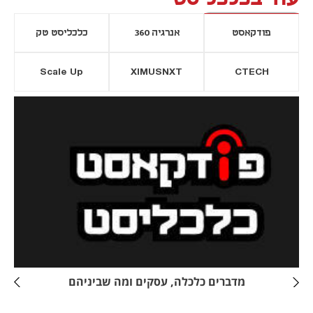
פודקאסט
אנרגיה 360
כלכליסט טק
Scale Up
XIMUSNXT
CTECH
יסייה חדשה
נפתח בכרטיסייה חדשה
מדברים כלכלה, עסקים ומה שביניהם