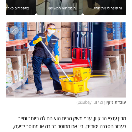
זה שינה לי את החיים: איך עידו איז'ק הופך את הסמארטפון לכלי צילום מקצועי_v
חינוך הוא המשישמה של החיים שלי - V
בתפקידים כאלה אי אפשר לח
עובדת ניקיון
(
צילום: pixabay
)
מבין ענפי הניקיון, ענף משק הבית הוא החולה ביותר וחייב 
לעבור הסדרה יסודית. בין אם מחוסר ברירה או מחוסר ידיעה, 