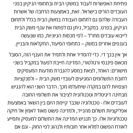
פתיחת האפשרות לעבוד במשקי הבית ובתחומי הניקיון בפני 
העובדים הזרים בישראל. זאת, באמצעות הרחבה של אשרות 
העבודה שלהם גם לתחום העבודה במשק הבית בכלל ולתחום 
הניקיון, בפרט. במקביל, ניתן גם לפתוח את ענף משק הבית 
לייבוא עובדים מחו"ל – לפי מכסות הגיוניות, כמו שנעשה 
בענפים אחרים במשק – כתחומי הסיעוד, החקלאות והבניין. 
אך אין בכך די. כדי להסדיר אחת ולתמיד את הענף הזה, הסובל 
מכאוס פיננסי ורגולטורי, המדינה חייבת לפעול במקביל בשני 
מישורים: האחד, לצאת במסע להגברת מודעות המעסיקים 
לחובת התשלומים המגיעים לעובדי משק הבית – ולסנקציות 
הצפויות להם במקרה שיתעלמו מכך. הדבר השני הוא להנגיש 
מבחינה דיגיטלית וטכנולוגית לציבור את תשלומי החובה 
לעובדים אלו - טכנולוגיה שכבר קיימת היום בין השאר באמצעות 
אפליקציות תשלום מהנייד, ולמדינה פשוט מאוד לאמץ אל חיקה 
טכנולוגיות אלו. כך תנגיש המדינה את התשלום למעסיק ותסייע 
לאזרח הפשוט למלא אחר חובותיו ולנהוג לפי החוק - וגם אם 