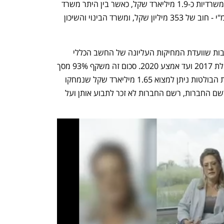
2017 ועד אמצע 2020 נמחקו בוועדות המשרדיות כ-1.9 מיליארד שקל, כאשר בין היתר משרד 
הכלכלה מחק חוב של 577 מיליון שקל, רמ"י - חוב של 353 מיליון שקל, ומשרד הבינוי והשיכון 
אך המספר המדהים באמת הוא סכום החובות שוועדת המחיקות העליונה של החשב הכללי 
מחקה: מדובר ב-6.9 מיליארד שקל, מתחילת 2017 ועד אמצע 2020. סכום זה משקף 93% מסך 
המחיקות שעלו לדיון בוועדה. בין המחיקות הבולטות ניתן למצוא 1.65 מיליארד שקל שנמחקו 
עבור חברות שלא שילמו אגרה שנתית לרשם החברות, רשם החברות לא זכר לתבוע אותן ועל 