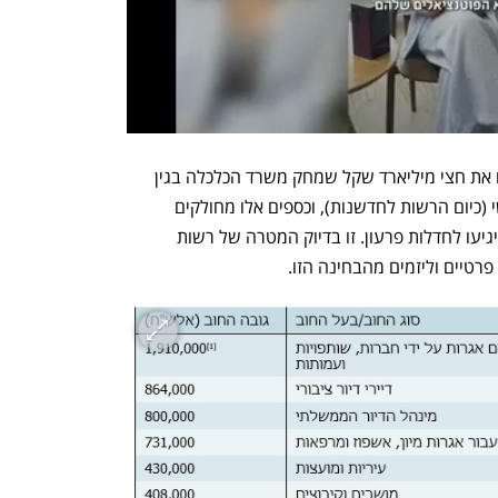
עם זאת, יש לציין כי המבקר כלל בחישוביו את חצי מיליארד שקל שמחק משרד הכלכלה בגין 
חדלות פרעון: מדובר בכספי המדען הראשי (כיום הרשות לחדשנות), וכספים אלו מחולקים 
מלכתחילה מתוך ידיעה שחלק מהחברות יגיעו לחדלות פרעון. זו בדיוק המטרה של רשות 
רטיים וליזמים מהבחינה הזו.