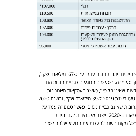
בדוחות הכספיים של ישראל ל-2019 סעיף חייבים ויתרות חובה עומד על כ-67  מיליארד שקל, 
ובשנת 2020 על כ-70 מיליארד שקל. מתוך סעיף זה, הסעיפים הנוגעים לגביית חובות הם 
נפתח בכרטיסייה חדשה
נפתח בכרטיסייה חדשה
'הכנסות בעסקאות חליפין' ו'הכנסות מעסקאות שאינן חליפין', כאשר העסקאות האחרונות 
מבטאות בעיקר חיובי מס. החובות הללו הגיעו בשנת 2019 ל-39 מיליארד שקל, ובשנת 2020 
ל-43 מיליארד. דו"ח המבקר מתמקד רק בחובות שאינם גביית מסים, כאשר סכום זה עמד על 
כ-18 מיליארד שקל ב-2019, ועל כ-19 מיליארד ב-2020. ישנה אי בהירות לגבי מידת 
הפוטנציאל של גביית הסכומים הללו, אך מכל מקום חשוב להעלות את הנושא שלהם לסדר 