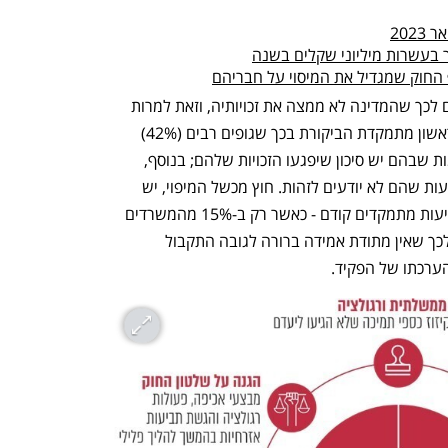
202
ר בעשרות מיליוני שקלים בשנה
 החוק שמגדיל את המיסוי על חבריהם
דו"ח המבקר ממפה את הכשלים שמביאים לכך שהמדינה לא ממצה את זכויותיה, וזאת למרות 
מספר החלטות ממשלה בנושא. בפרק הראשון מתמקדת הביקורת בכך שגופים רבים (42%) 
בכלל לא מיפו את זכויותיהם או את המקומות שבהם יש סיכון שיפגעו הזכויות שלהם; בנוסף, 
15% ממשרדי הממשלה סבורים שיש פגיעות שהם לא יודעים לזהות. חוץ מכשל המיפוי, יש 
בעיה של ניסוח סדרי עדיפויות - באילו תביעות מתמקדים קודם - כאשר רק ב-15% מהמשרדים 
נעשו זאת. בעיית סדרי העדיפויות נוגעת לכך שאין מתודת אמידה ברורה לגובה התקבול 
הערכתו של הפקיד.