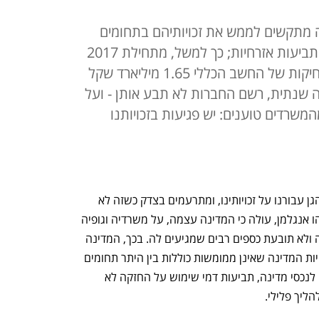
 מתקשים לממש את זכויותיהם בתחומים
כמו גביית חובות, תביעות פיצויים ותביעות אזרחיות; כך למשל, מתחילת 2017
ועד אמצע 2020 מחקה ועדת המחיקות של החשב הכללי 1.65 מיליארד שקל
 שנתית, רשם החברות לא תבע אותן - ועל
בות חלה התיישנות. ב-15% מהמשרדים טוענים: יש פגיעות בזכויותנו
אנו מצפים מהמדינה להעניק לנו סעד ולהגן עבורנו על זכויותינו, ומתרעמים בצדק כשזה לא 
קורה. אלא שמדו"ח מבקר המדינה, מתניהו אנגלמן, עולה כי המדינה עצמה, על משרדיה וגופיה 
הרבים, לא דואגת לממש את זכויותיה שלה ולא תובעת כספים רבים שמגיעים לה. בכך, המדינה 
למעשה פוגעת בחובתה כלפי אזרחיה. זכויות המדינה שאינן ממומשות כוללות בין היתר תחומים 
כמו גביית חובות, תביעות פיצוי בגין נזקים לנכסי מדינה, תביעות דמי שימוש על החזקה לא 
ליך פלילי.