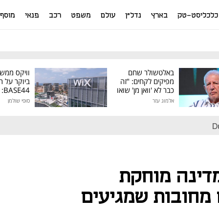
כלכליסט-טק
בארץ
נדל"ן
עולם
משפט
רכב
פנאי
מוסף
באלטשולר שחם
וויקס ממש
מפיקים לקחים: "זה
ביוקר על ר
כבר לא 'וואן מן' שואו
44
של גילעד"
אלמוג עזר
סופי שולמן
מיליון דולר
D
מדינה מוחקת
 מחובות שמגיעים