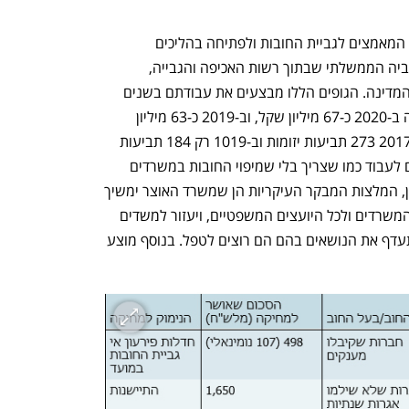
ענף במתח גבוה
מדברים כלכלה, עסקים ומה שב
מספר גופים ממשלתיים אחראים לרכז את המאמצים לגביית החובות ולפתיחה בהליכים 
משפטיים. הבולטים שבהם הם מינהל הגביה הממשלתי שבתוך רשות האכיפה והגבייה, 
החשכ"ל והחטיבה האזרחית בפרקליטות המדינה. הגופים הללו מבצעים את עבודתם בשנים 
האחרונות: כך לדוגמה, מינהל הגבייה גבה ב-2020 כ-67 מיליון שקל, וב-2019 כ-63 מיליון 
שקל. לעומת זאת, הפרקליטות הגישה ב-2017 273 תביעות יזומות וב-1019 רק 184 תביעות 
יזומות. עם זאת, כל הגופים הללו לא יכולים לעבוד כמו שצריך בלי שמיפוי החובות במשרדים 
ובגופים הממשלתיים יתבצע טוב יותר. לכן, המלצות המבקר העיקריות הן שמשרד האוצר ימשיך 
לקדם תהליכים של הנחיה מקצועית לכל המשרדים ולכל היועצים המשפטיים, ויעזור למשדים 
למפות את כל הפגיעות בזכויות שלהם ולתעדף את הנושאים בהם הם רוצים לטפל. בנוסף מוצע 