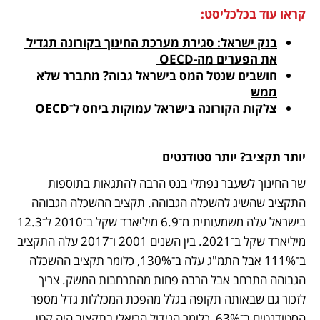
קראו עוד בכלכליסט:
בנק ישראל: סגירת מערכת החינוך בקורונה תגדיל 
את הפערים מה-OECD 
חושבים שנטל המס בישראל גבוה? מתברר שלא 
ממש
צלקות הקורונה בישראל עמוקות ביחס ל־OECD 
יותר תקציב? יותר סטודנטים
שר החינוך לשעבר נפתלי בנט הרבה להתגאות בתוספות 
התקציב שהשיג להשכלה הגבוהה. תקציב ההשכלה הגבוהה 
בישראל עלה משמעותית מ־6.9 מיליארד שקל ב־2010 ל־12.3 
מיליארד שקל ב־2021. בין השנים 2001 ו־2017 עלה התקציב 
ב־111% אבל התמ"ג עלה ב־130%, כלומר תקציב ההשכלה 
הגבוהה התרחב אבל הרבה פחות מהתרחבות המשק. צריך 
לזכור גם שבאותה תקופה בגלל מהפכת המכללות גדל מספר 
הסטודנטים ב־63%, כלומר הגידול הריאלי בתקציב היה קטן 