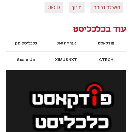
השכלה גבוהה
חינוך
OECD
עוד בכלכליסט
פודקאסט
אנרגיה 360
כלכליסט טק
Scale Up
XIMUSNXT
CTECH
יסייה חדשה
נפתח בכרטיסייה חדשה