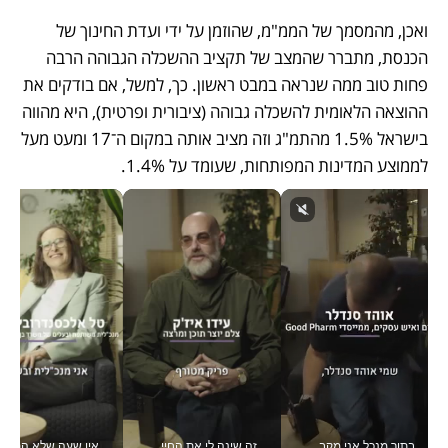
ואכן, מהמסמך של הממ"מ, שהוזמן על ידי ועדת החינוך של 
הכנסת, מתברר שהמצב של תקציב ההשכלה הגבוהה הרבה 
פחות טוב ממה שנראה במבט ראשון. כך, למשל, אם בודקים את 
ההוצאה הלאומית להשכלה גבוהה (ציבורית ופרטית), היא מהווה 
בישראל 1.5% מהתמ"ג וזה מציב אותה במקום ה־17 ומעט מעל 
לממוצע המדינות המפותחות, שעומד על 1.4%. 
בתור מנכל אני מקבל מאות החלטות ביום, וה- Galaxy Z Fold8 Ultra עוזר לי לחתוך אותן מהר יותר_v
זה שינה לי את החיים: איך עידו איז'ק הופך את הסמארטפון לכלי צילום מקצועי_v
אין שעה שלא התעסקתי במשבר - טל אלכסנדרוביץ’ שגב מנהלת משברים