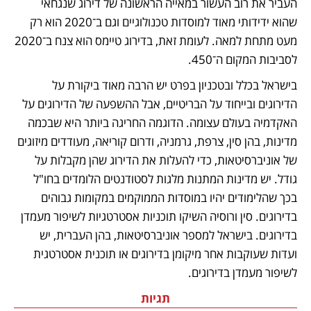
העביר את רוב העשור במאייה הראשונה של דירוג שנגחאי 
שהוא ידידותי מאוד למוסדות טכנולוגיים וגם ב־2020 הוא רק 
מעט מתחת למאה. לעומת זאת, בדירוג טיימס הוא צנח ב־2020 
לסביבות המקום ה־450. 
בישראל בכלל ובטכניון בפרט יש הרבה מאוד ביקורת על 
הדירוגים ובייחוד על הבריטיים, אבל ההשפעה של הדירוגים על 
האקדמיה בעולם עצומה. הדוגמה החריגה ביותר היא שבכמה 
מדינות, בהן סין, צרפת, גרמניה, ודרום קוריאה, מעודדים מיזוגים 
של אוניברסיטאות, כדי להעלות את הדירוג שהן מקבלות על 
גודל. יש מדינות המתנות מלגות לסטודנטים הלומדים בחו"ל 
בכך שהלימודים יהיו במוסדות הממוקמים במקומות גבוהים 
בדירוגים. סין ורוסיה השיקו תוכניות אסטרטגיות לשיפור מעמדן 
בדירוגים. בישראל למספר אוניברסיטאות, בהן העברית, יש 
ועדות שעוקבות אחר מיקומן בדירוגים או תוכנית אסטרטגית 
לשיפור מעמדן בדירוגים.
תגיות