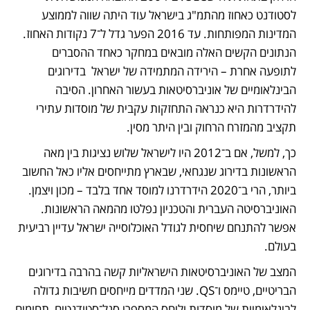
לסטודנט כאחוז מהתמ"ג בישראל עוד היתה שווה לממוצע 
המדינות המפותחות. עד 2016 הפער גדל ל־7 נקודות האחוז. 
הנתונים הקשים האלה מובאים במחקר כאחד ההסברים 
לתופעה אחרת – הירידה המתמידה של ישראל  בדירוגים 
הבינלאומיים של אוניברסיטאות בעשור האחרון. הסיבה 
להידרדרות היא כנראה התחזקות עקבית של מוסדות עתירי 
תקציב מהמזרח הרחוק ובין היתר מסין.
כך, למשל, אם ב־2012 היו לישראל שלוש נציגות בין מאה 
הראשונות בדירוג שנגחאי, שבארץ מתייחסים אליו כאל החשוב 
ביותר, הרי ב־2020 הידרדרנו למוסד אחד בלבד – מכון ויצמן. 
האוניברסיטה העברית והטכניון נפלטו מהמאה הראשונות. 
אפשר להתנחם שיחסית לגודל האוכלוסייה ישראל עדיין רביעית 
בעולם. 
המצב של האוניברסיטאות הישראליות קשה בהרבה בדירוגים 
הבריטיים, טיימס ו־QS. שני המדדים מייחסים חשיבות גדולה 
לבינלאומיות של מוסדות וליחס המספרי סגל־סטודנטים, תחומים 