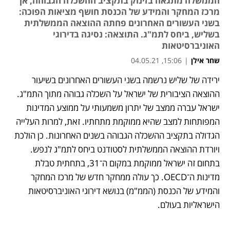
הממשלה מתגאה בזינוק בתקציב ההשכלה הגבוהה, אך
מרכז המחקר והמידע של הכנסת חושף מציאות הפוכה:
בשני העשורים האחרונים פחתה ההוצאה הממשלתית
בשליש, ביחס לתמ"ג. התוצאה: נסיגה בדירוגי
האוניברסיטאות
שחר אילן
|
15:06, 04.05.21
ירידה של שליש נרשמה בשני העשורים האחרונים בשיעור 
נפתח בכרטיסייה חדשה
נפתח בכרטיסייה חדשה
נפתח בכרטיסייה חדשה
ההוצאה הציבורית של ישראל על השכלה גבוהה מתוך התמ"ג. 
ישראל עברה ממצב של יתרון משמעותי על ממוצע המדינות 
המפותחות למצב שהיא ממוקמת מתחתיו. זאת, למרות העלייה 
הגדולה בתקציב ההשכלה הגבוהה בשנים האחרונות. כן הולכת 
ויורדת ההוצאה הממשלתית לסטודנט ביחס לתמ"ג לנפש. 
בתחום זה ישראל ממוקמת במקום ה־31, בתחתית טבלת 
מדינות ה־OECD. כך עולה ממחקר חדש של מרכז המחקר 
והמידע של הכנסת (הממ"מ) בנושא דירוגי האוניברסיטאות 
הישראליות בעולם.