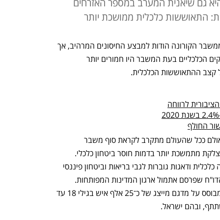
היא גם שיאנית המערב במספר האזרחים
: התאוששות כלכלית ממושכת יותר
ישראל היא מהמדינות הראשונות שיצאו ממשבר הקורונה הודות למבצע החיסונים המרהיב, אך 
סקר מיוחד שערך  ה־OECD מגלה כי הנזקים הכלכליים בעת המשבר היו חמורים יותר 
 קצב ההתאוששות הכלכלית.
ור החולף
"המגפה היא טרגדיה בריאותית עולמית, אולם ככל שהעולם מתקרב לקראת סוף משבר 
הבריאות, פגיעה נוספת מאיימת להשאיר צלקת מתמשכת יותר בדמות חוסר ביטחון כלכלי. 
הסקר הזה מציג תמונה קודרת של הפרעה כלכלית ודאגות גוברות לגבי בריאות וביטחון פיננסי 
בכל 25 מדינות ה־OECD", נכתב בפתח הדו"ח שפרסם אתמול ארגון המדינות המפותחות. 
הסקר נערך בספטמבר־אוקטובר 20 20 ומבוסס על מדגם מייצג של כ־25 אלף איש בגילי 18 עד 