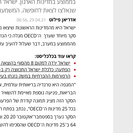
בממוצע במדינות הארגון. ישראל 
שנאלצו לצאת לחופשה. המשמעות
אדריאן פילוט
06:56, 29.04.21
מהממוצע במערב, דבר שעלול להעיב על
קראו עוד בכלכליסט:
ישראל ירדה למקום 8 מהסוף בהוצאה הציבורית לרווחה
הפתעה: כלכלת ישראל התכווצה רק ב-2.4% בשנת 2020
הרפורמות ההכרחיות במשק נזנחו בעש
64 ב־25 מדינות ה־OECD שהסכימו להשתתף, ובהם ישראל.