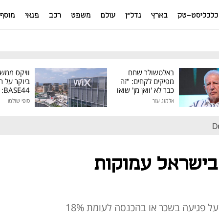
כלכליסט-טק
בארץ
נדל"ן
עולם
משפט
רכב
פנאי
מוסף
באלטשולר שחם
וויקס ממש
מפיקים לקחים: "זה
ביוקר על ר
כבר לא 'וואן מן' שואו
44
של גילעד"
אלמוג עזר
סופי שולמן
מיליון דולר
D
בישראל עמוקות
29% ממשקי הבית בישראל דיווחו על פגיעה בשכר או בהכנסה לעומת 18%