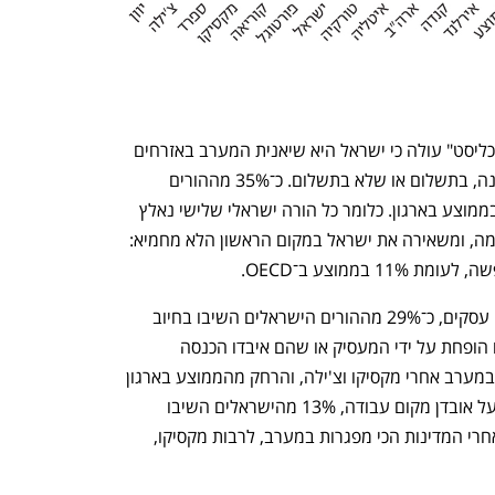
מנתונים גולמיים שה־OECD העביר ל"כלכליסט" עולה כי ישראל היא שיאנית המערב באזרחים 
שנאלצו לקחת חופשה בעת משבר הקורונה, בתשלום או שלא בתשלום. כ־35% מההורים 
הישראלים לקחו חופשה, לעומת 15.5% בממוצע בארגון. כלומר כל הורה ישראלי שלישי נאלץ 
לקחת חופש. גם בקרב רווקים התמונה דומה, ומשאירה את ישראל במקום הראשון הלא מחמיא: 
בבחינת הפגיעה בהכנסה של עצמאים או עסקים, כ־29% מההורים הישראלים השיבו בחיוב 
לשאלה אם השכר שלהם או של בני ביתם הופחת על ידי המעסיק או שהם איבדו הכנסה 
מעבודה עצמאית או מעסק, מקום שלישי במערב אחרי מקסיקו וצ'ילה, והרחק מהממוצע בארגון 
שעמד על 18%. כאשר מסתכלים אך ורק על אובדן מקום עבודה, 13% מהישראלים השיבו 
בחיוב, והדירוג היחסי משתפר למקום 7, אחרי המדינות הכי מפגרות במערב, לרבות מקסיקו, 