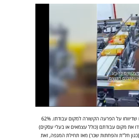
הנתון המטריד ביותר הוא שיעור האזרחים שדיווחו על הפרעה הקשורה למקום עבודתו. 62% 
מהישראלים דיווחו כי הם או בני ביתם איבדו את מקום עבודתם (כולל עצמאים או בעלי עסקים) 
או חוו סוג של הפרעה או שיבוש בעבודה (כגון חל"ת והפחתות שכר) מאז תחילת המגפה, זאת 