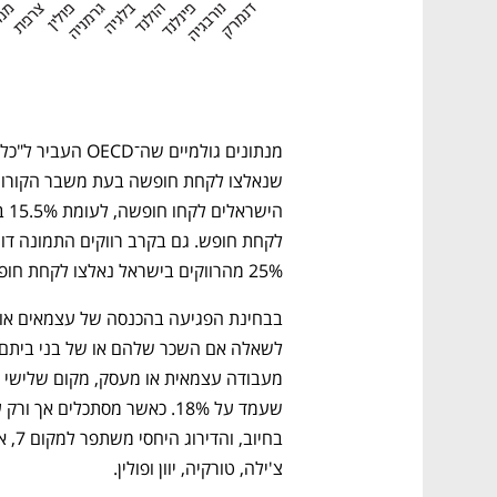
25% מהרווקים בישראל נאלצו לקחת חופשה, לעומת 11% בממוצע ב־OECD. 
צ'ילה, טורקיה, יוון ופולין. 