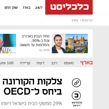
24/7
באזז
שוק ההון
דף הבית
בארץ
מחיר הבניין בארה"ב
צנח ב-90%,
והחלומות על תשואה
גבוהה התנפצו
אלמוג עזר
בארץ
משפט
רכב
דעות
קריירה
uns 100
צלקות הקורונה 
ביחס ל־OECD
כלכליסט
דיגיטל