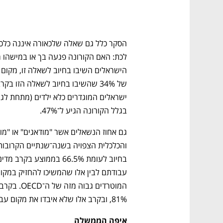
CTech – the
הבית של ההייטק הישראלי
בגלל הקורונה הגיע ל־47%.   
81%, ובקרב אלו שלא איבדו את מקום עבודתם הפער גדול יותר: 77% לעומת 65%. 
איפה הממשלה