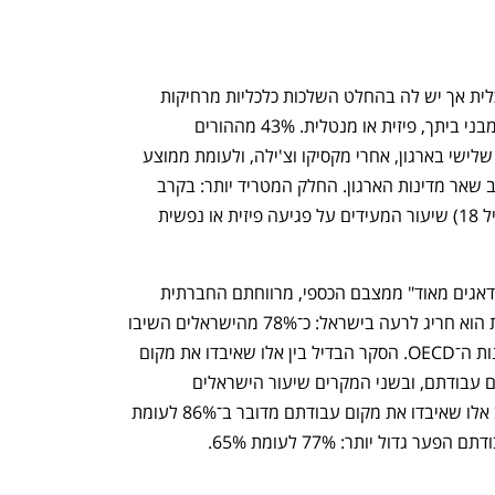
ענף במתח גבוה
מדברים כלכלה, עסקים ומה שב
הסקר כלל גם שאלה שלכאורה איננה כלכלית אך יש לה בהחלט השלכות כלכליות מרחיקות 
לכת: האם הקורונה פגעה בך או במישהו מבני ביתך, פיזית או מנטלית. 43% מההורים 
הישראלים השיבו בחיוב לשאלה זו, מקום שלישי בארגון, אחרי מקסיקו וצ'ילה, ולעומת ממוצע 
של 34% שהשיבו בחיוב לשאלה הזו בקרב שאר מדינות הארגון. החלק המטריד יותר: בקרב 
ישראלים המוגדרים כלא ילדים (מתחת לגיל 18) שיעור המעידים על פגיעה פיזית או נפשית 
גם אחוז הנשאלים אשר "מודאגים" או "מודאגים מאוד" ממצבם הכספי, מרווחתם החברתית 
והכלכלית הצפויה בשנה־שנתיים הקרובות הוא חריג לרעה בישראל: כ־78% מהישראלים השיבו 
בחיוב לעומת 66.5% בממוצע בקרב מדינות ה־OECD. הסקר הבדיל בין אלו שאיבדו את מקום 
עבודתם לבין אלו שהמשיכו להחזיק במקום עבודתם, ובשני המקרים שיעור הישראלים 
המוטרדים גבוה מזה של ה־OECD. בקרב אלו שאיבדו את מקום עבודתם מדובר ב־86% לעומת 