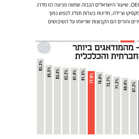
לעומת 44% בממוצע בקרב מדינות ה־OECD. שיעור הישראלים הגבוה שחווה פגיעה כזו מדרג 
את ישראל במקום השלישי בארגון, אחרי מקסיקו וצ'ילה, מדינות בעלות תמ"ג לנפש נמוך 
בהרבה מזה של ישראל. על פי הסקר, צעירים והורים הם הקבוצות שדיווחו על השיבושים 